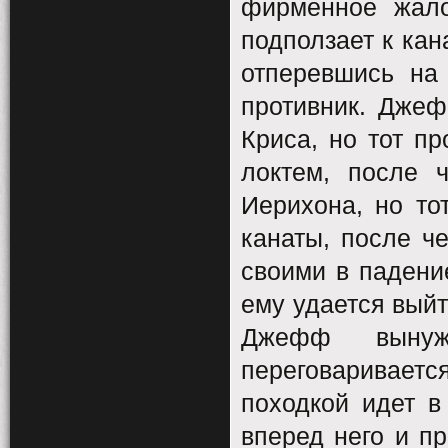
фирменное жало
подползает к ка
отперевшись на 
противник. Дже
Криса, но тот п
локтем, после 
Иерихона, но то
канаты, после че
своими в падение
ему удается выйт
Джефф вынуж
переговаривает
походкой идет в
вперед него и пр