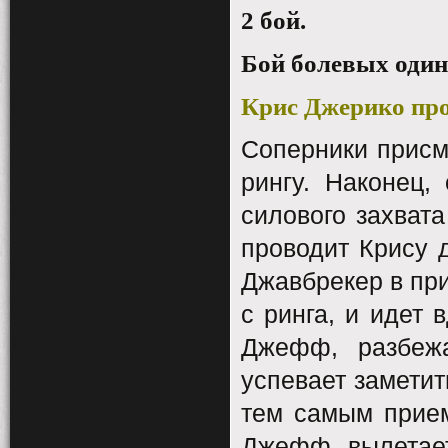
2 бой
.
Бой
болевых
один
Крис
Джерико
пр
Соперники присм
рингу. Наконец,
силового захват
проводит Крису д
Джавбрекер в при
с ринга, и идет 
Джефф, разбежа
успевает заметит
тем самым прием
Джефф вылетает