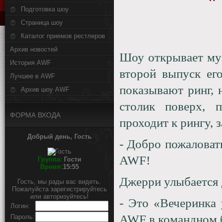
Подготовка шоу
Страница шоу
Каталог приемов рестлеров
Архив новостей
Шоу открывает муз
История AWF
второй выпуск ег
Лучшее в AWF
показывают ринг, 
Архив шоу AWF
столик поверх, 
ФОРМА ВХОДА
проходит к рингу, з
Добрый день, Гость
- Добро пожаловат
AWF
!
Группа:
Гости
Время:
15:55
Джерри улыбается 
Гость, мы рады вас видеть.
Пожалуйста зарегистрируйтесь
или авторизуйтесь!
- Это «Вечеринка 
Логин:
AWF
в командном 
Пароль: