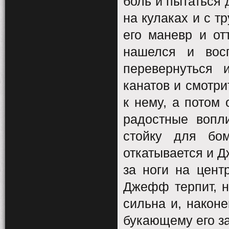
боль и пытаться 
на кулаках и с т
его маневр и от
нашелся и восп
перевернуться
канатов и смотри
к нему, а потом 
радостные вопл
стойку для бо
откатывается и Д
за ноги на цент
Джефф терпит, н
сильна и, наконе
букающему его з