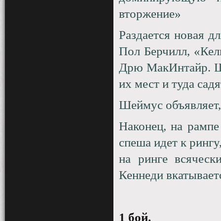
вторжение»
Раздается новая д
Пол Берчилл, «Ке
Дрю МакИнтайр. Ш
их мест и туда садя
Шеймус объявляет, 
Наконец, на рампе
спеша идет к рингу
на ринге всяческ
Кеннеди вкатываетс
1 бой
.