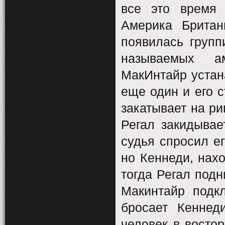
все это время 
Америка Британ
появилась групп
называемых ам
МакИнтайр устана
еще один и его с
закатывает на ри
Регал закидывае
судья спросил ег
но Кеннеди, нахо
тогда Регал подн
Макинтайр подк
бросает Кеннед
человек в востор