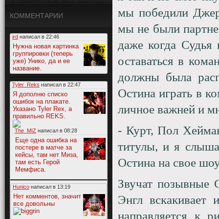
мы победили Джер
КОММЕНТАРИИ
мы не были партне
ird
написал в
22:46
даже когда Судья 
Нужна новая картинка
группировки (теперь
оставаться в кома
уже) Унико, да и ее
название.
должны была расп
Tyler_Reks
написал в
22:47
Остина играть в ко
Я дополню списко
ошибок на плакате.
личное важней и м
Указано Tyler Rex, а
правильно REKS.
- Курт, Пол Хейма
The_MIZ
написал в
08:28
Еще одна ошибка на
титулы, и я слыша
постере в матче за
кейсы, там нет Миза,
Остина на свое шоу
там есть Герой
Мемфиса.
Звучат позывные 
Hunico
написал в
13:19
Нет комментов, значит
Энгл вскакивает 
все довольны
направляется к р