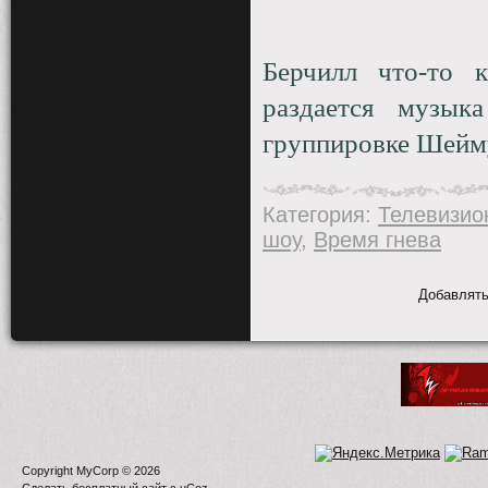
Берчилл что-то 
раздается музык
группировке Шейм
Категория
:
Телевизио
шоу
,
Время гнева
Добавлять
Copyright MyCorp © 2026