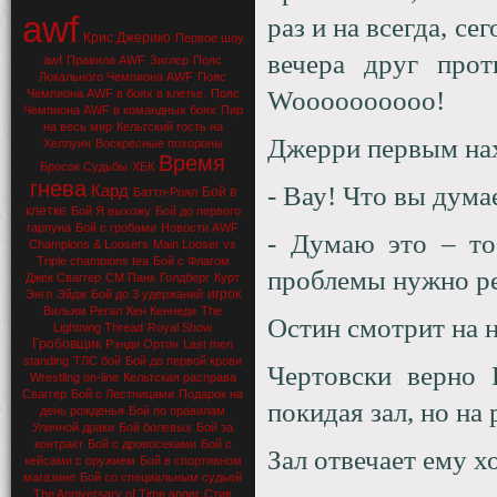
awf
раз и на всегда, с
Крис Джерико
Первое шоу
вечера друг про
awf
Правила AWF
Зиглер
Пояс
Локального Чемпиона AWF
Пояс
Woooooooooo!
Чемпиона AWF в боях в клетке.
Пояс
Чемпиона AWF в командных боях
Пир
на весь мир
Кельтский гость на
Джерри первым нахо
Хеллуин
Воскресные похороны
Время
Бросок Судьбы
ХБК
гнева
- Вау! Что вы дума
Кард
Бой в
Баттл-Роял
клетке
Бой Я выхожу
Бой до первого
гарпуна
Бой с гробами
Новости AWF
- Думаю это – то
Champions & Loosers
Main Looser vs
Triple champions tea
Бой с Флагом
проблемы нужно ре
Джек Сваггер
СМ Панк
Голдберг
Курт
игрок
Энгл
Эйдж
Бой до 3 удержаний
Вильям Регал
Кен Кеннеди
The
Остин смотрит на н
Lightning Thread
Royal Show
Гробовщик
Рэнди Ортон
Last men
standing
ТЛС бой
Бой до первой крови
Чертовски верно 
Wrestling on-line
Кельтская расправа
Сваггер
Бой с Лестницами
Подарок на
покидая зал, но на
день рожденья
Бой по правилам
Уличной драки
Бой болевых
Бой за
контракт
Бой с дровосеками
Бой с
Зал отвечает ему х
кейсами с оружием
Бой в спортивном
магазине
Бой со специальным судьей
The Anniversary of Time anger
Стив