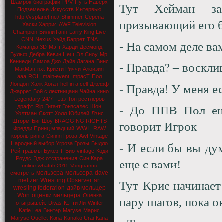
Шамрок
биографии
PPV
Путь Наверх
Тут Хейман за
Подземелье Искусств
Интервью
http://vsplanet.net/
Shimmer
Серена
призывающий его б
Хаски Харрис
AWF Television
Champion
Билли Ганн
Larry King Live
CNN
Nexus
Уэйд Баррет
TNA
- На самом деле ва
Команда 3D
Мэтт Харди
Десмонд
Вульф
Дебра
Кевин Неш
Эл Сноу
Мр.
Кеннеди
Самоа Джо
Дэйв Лагана
Винс
- Правда? – воскл
МакМэн
nxt
Кристи Риччи
Алоизия
aaa
ROH
main-event
ImpacT
Пол
Лондон
Халк Хоган
hell in a cell
Джефф
- Правда! У меня е
Джаррет
Бой с лестницаии
Чайна
кино
Legendary
24/7
Тэзз
Топ рестлеров
драфт
Rip
Гигант Гонзсалес
Шон
- До ППВ Пол еще
Уолтман
Скотт Холл
Юбилей
Лэнс
Шторм
Биг Шоу
BRAGGING RIGHTS
говорит Игрок
WWE
Фредди Принц младший
RAW
король ринга
Синяя Гроза
Awf Vintage
Народный выбор
Угроза Грозы
Быдло
- И если бы вы ду
Рей
травмы
Букер Т
Био
vintage
Коди
Роудс
Эдж
отстранения
Син Кара
еще с вами!
online
whatch
2011
Vengeance
мельзера
мельсера
dave
смотреть
meltzer
Wrestling Observer
art
Тут Крис начинает
wresling federation
дэйв мельцер
Won
оценки мельцера
Оценка
пару шагов, пока он
отыгрышей.
Divas
Кэтти Ли
Winter
Katie Lea
Винтер
Maryse
Марис
Maryse Ouellet
Kana
Kanako Urai
Кана