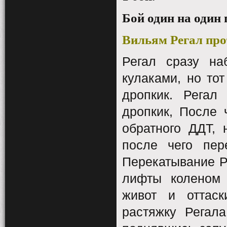
Бой
один
на
один
Вильям
Регал
про
Регал сразу на
кулаками, но тот
дропкик. Регал
дропкик, После 
обратного ДДТ, 
после чего пер
Перекатывание Р
лифты коленом 
живот и оттаск
растяжку Регал