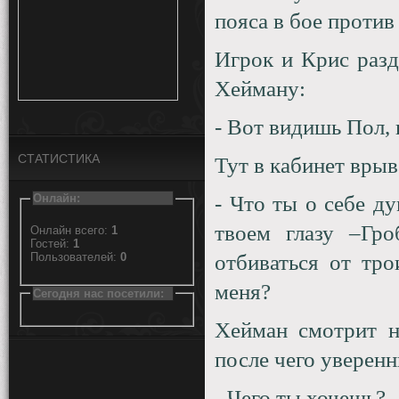
пояса в бое против 
Игрок и Крис разд
Хейману:
- Вот видишь Пол, 
СТАТИСТИКА
Тут в кабинет вры
Онлайн:
- Что ты о себе 
твоем глазу –Гр
Онлайн всего:
1
Гостей:
1
Пользователей:
0
отбиваться от тр
меня?
Сегодня нас посетили:
Хейман смотрит н
после чего уверен
- Чего ты хочешь?