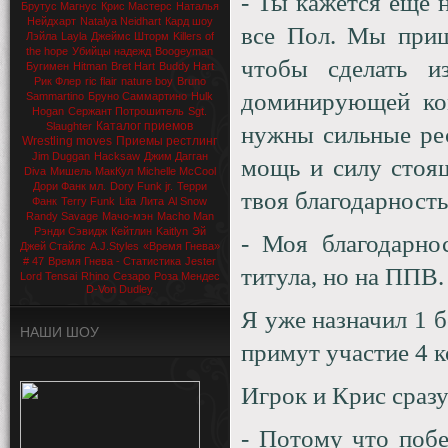
- Ты кажется еще 
Брутус Магнус
Крис Мастерс
Наталья
Нейдхарт
Natalya Neidhart
Кард шоу
все Пол. Мы приш
Лэйла
Layla
Джеймс Шторм
Killers of
the hope
Убийцы надежд
Boogeyman
чтобы сделать и
Бугимен
Hitman
Bret Hart
Buddy Hart
Рик Флер
ric flair
nature boy
Bruno
доминирующей ком
Sammartino
Бруно Саммартино
Hulk
Hogan
Сержант Потрошитель
Sgt.
Каталог приемов
Slaughter
нужны сильные ре
Wrestling moves
Приемы рестлинг
Jim Duggan
Hacksaw
Джим Дагган
мощь и силу стоящ
Diva
Мишель МакКул
Michelle McCool
Дори Фанк мл.
Dory Funk jr.
Терри
твоя благодарност
Фанк
Terry Funk
Lita
Лита
Al Snow
Randy Savage
Мачо-мэн
Macho Man
Рэнди Сэвидж
Кейтлин
Kaitlyn
Эй
- Моя благодарно
Джей Стайлс
A.J.Styles
«Время Гнева»
# 47
Время Гнева - Статистика
Jester
титула, но на ППВ.
Lord Tensai
Rhino
Сезаро
Роза Мендес
D-Von Dudley
Я уже назначил 1 
НАШИ ШОУ
примут участие 4 к
Игрок и Крис сразу
- Потому что побе