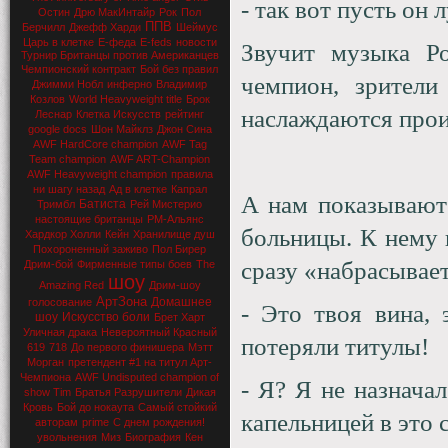
- так вот пусть он 
Остин
Дрю МакИнтайр
Рок
Пол
ППВ
Берчилл
Джефф Харди
Шеймус
Царь в клетке
Е-феда
E-feds
новости
Звучит музыка Р
Турнир Британцы против Американцев
Чемпионский контракт
Бой без правил
чемпион, зрители
Джимми Нобл
инферно
Владимир
Козлов
World Heavyweight title
Брок
наслаждаются прои
Леснар
Клетка Искусств
рейтинг
google docs
Шон Майклз
Джон Сина
AWF HardCore champion
AWF Tag
Team champion
AWF ART-Champion
AWF Heavyweight champion
правила
ни шагу назад
Ад в клетке
Капрал
А нам показывают
Батиста
Тримбл
Рей Мистерио
настоящие британцы
РМ-Альянс
больницы. К нему 
Хардкор Холли
Кейн
Хранилище душ
Похороненный заживо
Пол Бирер
сразу «набрасывает
Дрим-бой
Фирменные типы боев
The
шоу
Amazing Red
Дрим-шоу
АртЗона
Домашнее
голосование
- Это твоя вина, 
шоу
Искусство боли
Брет Харт
Уличная драка
Невероятный Красный
потеряли титулы!
619
718
До первого финишера
Мэтт
Морган
претендент #1 на титул Арт-
Чемпиона
AWF Undisputed champion of
- Я? Я не назначал
show Tim
Братья Разрушители
Дикая
Кровь
Бой до нокаута
Самый стойкий
капельницей в это 
авторам
prime
С днем рождения!
увольнения
Миз
Биография
Кен