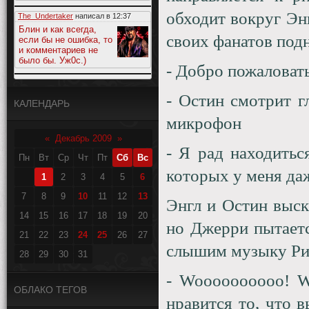
обходит вокруг Энг
The_Undertaker
написал в
12:37
Блин и как всегда,
своих фанатов под
если бы не ошибка, то
и комментариев не
было бы. Уж0с.)
- Добро пожаловать
- Остин смотрит г
КАЛЕНДАРЬ
микрофон
«
Декабрь 2009
»
- Я рад находитьс
Пн
Вт
Ср
Чт
Пт
Сб
Вс
которых у меня даж
1
2
3
4
5
6
7
8
9
10
11
12
13
Энгл и Остин выск
14
15
16
17
18
19
20
но Джерри пытаетс
21
22
23
24
25
26
27
слышим музыку Рик
28
29
30
31
-
Woooooooooo
!
W
ОБЛАКО ТЕГОВ
нравится то, что 