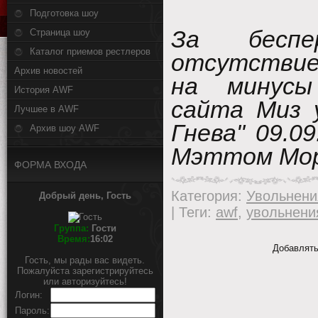
Подготовка шоу
За беспе
Страница шоу
Каталог приемов рестлеров
отсутствие
Архив новостей
на минусы
История AWF
сайта Миз 
Лучшее в AWF
Гнева" 09.
Архив шоу AWF
Мэттом Мор
ФОРМА ВХОДА
Категория
:
Увольнени
Добрый день, Гость
|
Теги
:
awf
,
увольнени
Группа:
Гости
Время:
16:02
Добавлять
Гость, мы рады вас видеть.
Пожалуйста зарегистрируйтесь
или авторизуйтесь!
Логин:
Пароль: