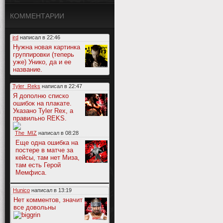
КОММЕНТАРИИ
ird
написал в
22:46
Нужна новая картинка
группировки (теперь
уже) Унико, да и ее
название.
Tyler_Reks
написал в
22:47
Я дополню списко
ошибок на плакате.
Указано Tyler Rex, а
правильно REKS.
The_MIZ
написал в
08:28
Еще одна ошибка на
постере в матче за
кейсы, там нет Миза,
там есть Герой
Мемфиса.
Hunico
написал в
13:19
Нет комментов, значит
все довольны