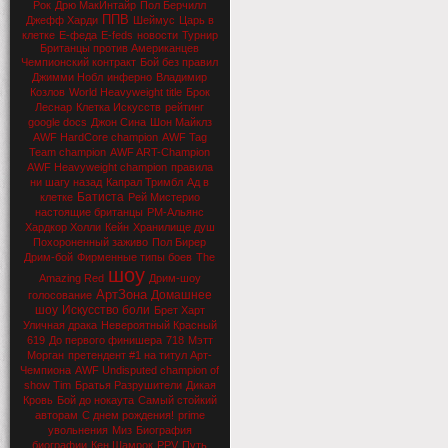
Рок
Дрю МакИнтайр
Пол Берчилл
ППВ
Джефф Харди
Шеймус
Царь в
клетке
Е-феда
E-feds
новости
Турнир
Британцы против Американцев
Чемпионский контракт
Бой без правил
Джимми Нобл
инферно
Владимир
Козлов
World Heavyweight title
Брок
Леснар
Клетка Искусств
рейтинг
google docs
Джон Сина
Шон Майклз
AWF HardCore champion
AWF Tag
Team champion
AWF ART-Champion
AWF Heavyweight champion
правила
ни шагу назад
Капрал Тримбл
Ад в
Батиста
клетке
Рей Мистерио
настоящие британцы
РМ-Альянс
Хардкор Холли
Кейн
Хранилище душ
Похороненный заживо
Пол Бирер
Дрим-бой
Фирменные типы боев
The
шоу
Amazing Red
Дрим-шоу
АртЗона
Домашнее
голосование
шоу
Искусство боли
Брет Харт
Уличная драка
Невероятный Красный
619
До первого финишера
718
Мэтт
Морган
претендент #1 на титул Арт-
Чемпиона
AWF Undisputed champion of
show Tim
Братья Разрушители
Дикая
Кровь
Бой до нокаута
Самый стойкий
авторам
С днем рождения!
prime
увольнения
Миз
Биография
биографии
Кен Шамрок
PPV
Путь