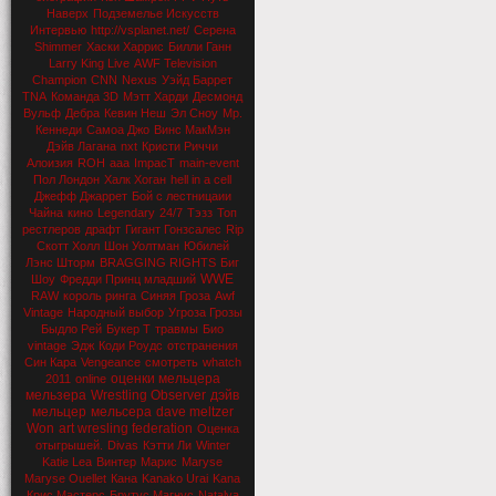
Наверх
Подземелье Искусств
Интервью
http://vsplanet.net/
Серена
Shimmer
Хаски Харрис
Билли Ганн
Larry King Live
AWF Television
Champion
CNN
Nexus
Уэйд Баррет
TNA
Команда 3D
Мэтт Харди
Десмонд
Вульф
Дебра
Кевин Неш
Эл Сноу
Мр.
Кеннеди
Самоа Джо
Винс МакМэн
Дэйв Лагана
nxt
Кристи Риччи
Алоизия
ROH
aaa
ImpacT
main-event
Пол Лондон
Халк Хоган
hell in a cell
Джефф Джаррет
Бой с лестницаии
Чайна
кино
Legendary
24/7
Тэзз
Топ
рестлеров
драфт
Гигант Гонзсалес
Rip
Скотт Холл
Шон Уолтман
Юбилей
Лэнс Шторм
BRAGGING RIGHTS
Биг
WWE
Шоу
Фредди Принц младший
RAW
король ринга
Синяя Гроза
Awf
Vintage
Народный выбор
Угроза Грозы
Быдло Рей
Букер Т
травмы
Био
vintage
Эдж
Коди Роудс
отстранения
Син Кара
Vengeance
смотреть
whatch
оценки мельцера
2011
online
мельзера
Wrestling Observer
дэйв
мельцер
мельсера
dave meltzer
Won
art wresling federation
Оценка
отыгрышей.
Divas
Кэтти Ли
Winter
Katie Lea
Винтер
Марис
Maryse
Maryse Ouellet
Кана
Kanako Urai
Kana
Крис Мастерс
Брутус Магнус
Natalya