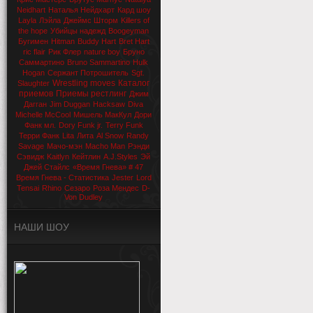
Neidhart
Наталья Нейдхарт
Кард шоу
Layla
Лэйла
Джеймс Шторм
Killers of
the hope
Убийцы надежд
Boogeyman
Бугимен
Hitman
Buddy Hart
Bret Hart
ric flair
Рик Флер
nature boy
Бруно
Саммартино
Bruno Sammartino
Hulk
Hogan
Сержант Потрошитель
Sgt.
Wrestling moves
Каталог
Slaughter
приемов
Приемы рестлинг
Джим
Дагган
Jim Duggan
Hacksaw
Diva
Michelle McCool
Мишель МакКул
Дори
Фанк мл.
Dory Funk jr.
Terry Funk
Терри Фанк
Lita
Лита
Al Snow
Randy
Savage
Мачо-мэн
Macho Man
Рэнди
Сэвидж
Kaitlyn
Кейтлин
A.J.Styles
Эй
Джей Стайлс
«Время Гнева» # 47
Время Гнева - Статистика
Jester
Lord
Tensai
Rhino
Сезаро
Роза Мендес
D-
Von Dudley
НАШИ ШОУ