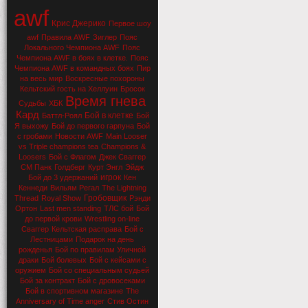
awf
Крис Джерико
Первое шоу
awf
Правила AWF
Зиглер
Пояс
Локального Чемпиона AWF
Пояс
Чемпиона AWF в боях в клетке.
Пояс
Чемпиона AWF в командных боях
Пир
на весь мир
Воскресные похороны
Кельтский гость на Хеллуин
Бросок
Время гнева
Судьбы
ХБК
Кард
Бой в клетке
Баттл-Роял
Бой
Я выхожу
Бой до первого гарпуна
Бой
с гробами
Новости AWF
Main Looser
vs Triple champions tea
Champions &
Loosers
Бой с Флагом
Джек Сваггер
СМ Панк
Голдберг
Курт Энгл
Эйдж
игрок
Бой до 3 удержаний
Кен
Кеннеди
Вильям Регал
The Lightning
Гробовщик
Thread
Royal Show
Рэнди
Ортон
Last men standing
ТЛС бой
Бой
до первой крови
Wrestling on-line
Сваггер
Кельтская расправа
Бой с
Лестницами
Подарок на день
рожденья
Бой по правилам Уличной
драки
Бой болевых
Бой с кейсами с
оружием
Бой со специальным судьей
Бой за контракт
Бой с дровосеками
Бой в спортивном магазине
The
Anniversary of Time anger
Стив Остин