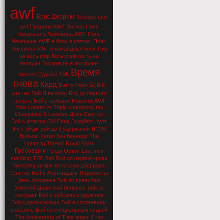
awf
Крис Джерико
Первое шоу
awf
Правила AWF
Зиглер
Пояс
Локального Чемпиона AWF
Пояс
Чемпиона AWF в боях в клетке.
Пояс
Чемпиона AWF в командных боях
Пир
на весь мир
Кельтский гость на
Хеллуин
Воскресные похороны
Время
Бросок Судьбы
ХБК
гнева
Кард
Бой в
Баттл-Роял
клетке
Бой Я выхожу
Бой до первого
гарпуна
Бой с гробами
Новости AWF
Main Looser vs Triple champions tea
Champions & Loosers
Джек Сваггер
Бой с Флагом
СМ Панк
Голдберг
Курт
игрок
Энгл
Эйдж
Бой до 3 удержаний
Вильям Регал
Кен Кеннеди
The
Lightning Thread
Royal Show
Гробовщик
Рэнди Ортон
Last men
standing
ТЛС бой
Бой до первой крови
Wrestling on-line
Кельтская расправа
Сваггер
Бой с Лестницами
Подарок на
день рожденья
Бой по правилам
Уличной драки
Бой болевых
Бой за
контракт
Бой с кейсами с оружием
Бой с дровосеками
Бой в спортивном
магазине
Бой со специальным судьей
The Anniversary of Time anger
Стив