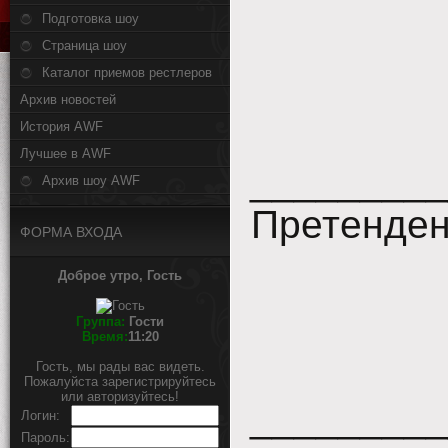
Подготовка шоу
Страница шоу
Каталог приемов рестлеров
Архив новостей
История AWF
Лучшее в AWF
_________
Архив шоу AWF
Претенден
ФОРМА ВХОДА
Доброе утро, Гость
Группа:
Гости
Время:
11:20
Гость, мы рады вас видеть.
Пожалуйста зарегистрируйтесь
или авторизуйтесь!
_________
Логин:
Пароль: