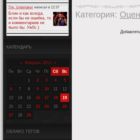
The_Undertaker
написал в
12:37
Категория
:
Оце
Блин и как всегда,
если бы не ошибка, то
и комментариев не
было бы. Уж0с.)
Добавлять
КАЛЕНДАРЬ
«
Февраль 2012
»
Пн
Вт
Ср
Чт
Пт
Сб
Вс
1
2
3
4
5
6
7
8
9
10
11
12
13
14
15
16
17
18
19
20
21
22
23
24
25
26
27
28
29
ОБЛАКО ТЕГОВ