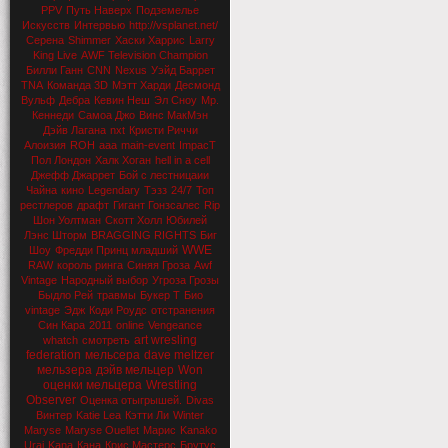
PPV
Путь Наверх
Подземелье
Искусств
Интервью
http://vsplanet.net/
Серена
Shimmer
Хаски Харрис
Larry
King Live
AWF Television Champion
Билли Ганн
CNN
Nexus
Уэйд Баррет
TNA
Команда 3D
Мэтт Харди
Десмонд
Вульф
Дебра
Кевин Неш
Эл Сноу
Мр.
Кеннеди
Самоа Джо
Винс МакМэн
Дэйв Лагана
nxt
Кристи Риччи
Алоизия
ROH
aaa
main-event
ImpacT
Пол Лондон
Халк Хоган
hell in a cell
Джефф Джаррет
Бой с лестницаии
Чайна
кино
Legendary
Тэзз
24/7
Топ
рестлеров
драфт
Гигант Гонзсалес
Rip
Шон Уолтман
Скотт Холл
Юбилей
Лэнс Шторм
BRAGGING RIGHTS
Биг
WWE
Шоу
Фредди Принц младший
RAW
король ринга
Синяя Гроза
Awf
Vintage
Народный выбор
Угроза Грозы
Быдло Рей
травмы
Букер Т
Био
vintage
Эдж
Коди Роудс
отстранения
Син Кара
2011
online
Vengeance
art wresling
whatch
смотреть
federation
мельсера
dave meltzer
мельзера
дэйв мельцер
Won
оценки мельцера
Wrestling
Observer
Оценка отыгрышей.
Divas
Винтер
Katie Lea
Кэтти Ли
Winter
Maryse
Maryse Ouellet
Марис
Kanako
Urai
Kana
Кана
Крис Мастерс
Брутус