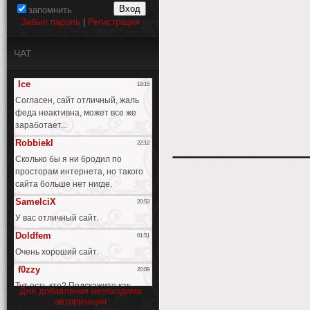
запомнить
Забыл пароль
|
Регистрация
ЧАТ
_________
Для добавления необходима
_________
авторизация