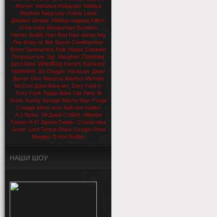
Магнус
Наталья Нейдхарт
Natalya
Neidhart
Кард шоу
Лэйла
Layla
Джеймс Шторм
Убийцы надежд
Killers
of the hope
Boogeyman
Бугимен
Hitman
Buddy Hart
Bret Hart
nature boy
Рик Флер
ric flair
Бруно Саммартино
Bruno Sammartino
Hulk Hogan
Сержант
Приемы
Потрошитель
Sgt. Slaughter
рестлинг
Wrestling moves
Каталог
приемов
Jim Duggan
Hacksaw
Джим
Дагган
Diva
Мишель МакКул
Michelle
McCool
Дори Фанк мл.
Dory Funk jr.
Terry Funk
Терри Фанк
Lita
Лита
Al
Snow
Randy Savage
Macho Man
Рэнди
Сэвидж
Мачо-мэн
Кейтлин
Kaitlyn
A.J.Styles
Эй Джей Стайлс
«Время
Гнева» # 47
Время Гнева - Статистика
Jester
Lord Tensai
Rhino
Сезаро
Роза
Мендес
D-Von Dudley
НАШИ ШОУ