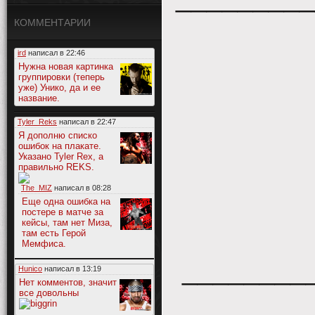
КОММЕНТАРИИ
ird
написал в
22:46
Нужна новая картинка
группировки (теперь
уже) Унико, да и ее
название.
Tyler_Reks
написал в
22:47
Я дополню списко
ошибок на плакате.
Указано Tyler Rex, а
правильно REKS.
The_MIZ
написал в
08:28
Еще одна ошибка на
постере в матче за
кейсы, там нет Миза,
там есть Герой
Мемфиса.
________
Hunico
написал в
13:19
Нет комментов, значит
все довольны