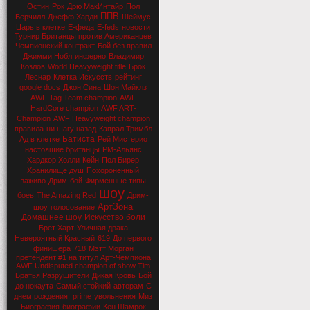
Остин
Рок
Дрю МакИнтайр
Пол
ППВ
Берчилл
Джефф Харди
Шеймус
Царь в клетке
Е-феда
E-feds
новости
Турнир Британцы против Американцев
Чемпионский контракт
Бой без правил
Джимми Нобл
инферно
Владимир
Козлов
World Heavyweight title
Брок
Леснар
Клетка Искусств
рейтинг
google docs
Джон Сина
Шон Майклз
AWF Tag Team champion
AWF
HardCore champion
AWF ART-
Champion
AWF Heavyweight champion
правила
ни шагу назад
Капрал Тримбл
Батиста
Ад в клетке
Рей Мистерио
настоящие британцы
РМ-Альянс
Хардкор Холли
Кейн
Пол Бирер
Хранилище душ
Похороненный
заживо
Дрим-бой
Фирменные типы
шоу
боев
The Amazing Red
Дрим-
АртЗона
шоу
голосование
Домашнее шоу
Искусство боли
Брет Харт
Уличная драка
Невероятный Красный
619
До первого
финишера
718
Мэтт Морган
претендент #1 на титул Арт-Чемпиона
AWF Undisputed champion of show Tim
Братья Разрушители
Дикая Кровь
Бой
до нокаута
Самый стойкий
авторам
С
днем рождения!
prime
увольнения
Миз
Биография
биографии
Кен Шамрок