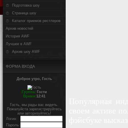
Подготовка шоу
Страница шоу
Каталог приемов рестлеров
Архив новостей
История AWF
Лучшее в AWF
Архив шоу AWF
ФОРМА ВХОДА
Доброе утро, Гость
Группа:
Гости
Время:
12:41
Популярная ин
Гость, мы рады вас видеть.
своем активе п
Пожалуйста зарегистрируйтесь
или авторизуйтесь!
фэйсбуке высказ
Логин:
Пароль: