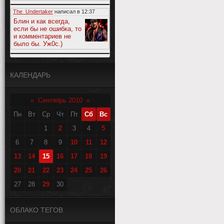
The_Undertaker
написал в
12:37
Блин и как всегда,
если бы не ошибка, то
и комментариев не
было бы. Уж0с.)
КАЛЕНДАРЬ
«
Сентябрь 2010
»
Пн
Вт
Ср
Чт
Пт
Сб
Вс
1
2
3
4
5
6
7
8
9
10
11
12
13
14
15
16
17
18
19
20
21
22
23
24
25
26
27
28
29
30
ОБЛАКО ТЕГОВ