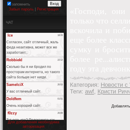
запомнить
«Господи, они
Забыл пароль
|
Регистрация
только что селли
ЧАТ
вскочила и поб
еще более класс
сумку и бросить
более ре...али
году эта девчон
Категория
:
Новости с "
Теги
:
awf
,
Кристи Рич
Добавлять
Для добавления необходима
авторизация