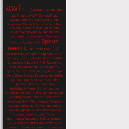
awf
Крис Джерико
Первое шоу
awf
Правила AWF
Зиглер
Пояс
Локального Чемпиона AWF
Пояс
Чемпиона AWF в боях в клетке.
Пояс
Чемпиона AWF в командных боях
Воскресные похороны
Пир на весь
мир
Кельтский гость на Хеллуин
Время
Бросок Судьбы
ХБК
гнева
Кард
Бой в
Баттл-Роял
клетке
Бой до первого гарпуна
Бой Я
выхожу
Бой с гробами
Новости AWF
Champions & Loosers
Main Looser vs
Triple champions tea
Бой с Флагом
Джек Сваггер
СМ Панк
Голдберг
Курт
игрок
Энгл
Эйдж
Бой до 3 удержаний
Кен Кеннеди
Вильям Регал
The
Lightning Thread
Royal Show
Гробовщик
Рэнди Ортон
Last men
standing
ТЛС бой
Бой до первой крови
Wrestling on-line
Сваггер
Кельтская
расправа
Бой с Лестницами
Подарок
на день рожденья
Бой по правилам
Уличной драки
Бой болевых
Бой со
специальным судьей
Бой в
спортивном магазине
Бой за контракт
Бой с дровосеками
Бой с кейсами с
оружием
The Anniversary of Time anger