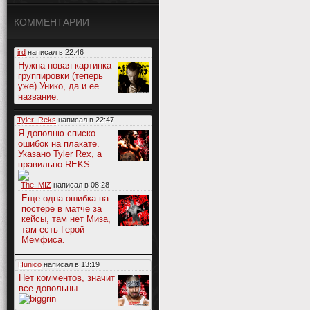
КОММЕНТАРИИ
ird
написал в
22:46
Нужна новая картинка
группировки (теперь
уже) Унико, да и ее
название.
Tyler_Reks
написал в
22:47
Я дополню списко
ошибок на плакате.
Указано Tyler Rex, а
правильно REKS.
The_MIZ
написал в
08:28
Еще одна ошибка на
постере в матче за
кейсы, там нет Миза,
там есть Герой
Мемфиса.
Hunico
написал в
13:19
Нет комментов, значит
все довольны