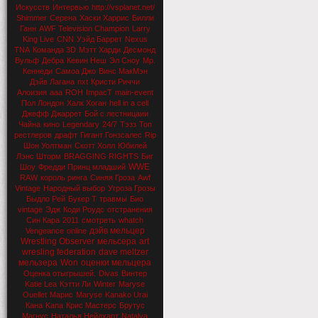
Искусств
Интервью
http://vsplanet.net/
Shimmer
Серена
Хаски Харрис
Билли
Ганн
AWF Television Champion
Larry
King Live
CNN
Уэйд Баррет
Nexus
TNA
Команда 3D
Мэтт Харди
Десмонд
Вульф
Дебра
Кевин Неш
Эл Сноу
Мр.
Кеннеди
Самоа Джо
Винс МакМэн
Дэйв Лагана
nxt
Кристи Риччи
Алоизия
aaa
ROH
ImpacT
main-event
Пол Лондон
Халк Хоган
hell in a cell
Джефф Джаррет
Бой с лестницаии
Чайна
кино
Legendary
24/7
Тэзз
Топ
рестлеров
драфт
Гигант Гонзсалес
Rip
Шон Уолтман
Скотт Холл
Юбилей
Лэнс Шторм
BRAGGING RIGHTS
Биг
WWE
Шоу
Фредди Принц младший
RAW
король ринга
Синяя Гроза
Awf
Vintage
Народный выбор
Угроза Грозы
Быдло Рей
Букер Т
травмы
Био
vintage
Эдж
Коди Роудс
отстранения
Син Кара
2011
смотреть
whatch
дэйв мельцер
Vengeance
online
Wrestling Observer
мельсера
art
wresling federation
dave meltzer
мельзера
Won
оценки мельцера
Оценка отыгрышей.
Divas
Винтер
Katie Lea
Кэтти Ли
Winter
Maryse
Ouellet
Марис
Maryse
Kanako Urai
Кана
Kana
Крис Мастерс
Брутус
Магнус
Наталья Нейдхарт
Natalya