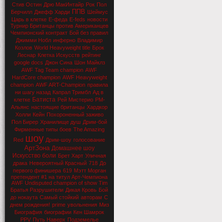
Стив Остин
Дрю МакИнтайр
Рок
Пол
ППВ
Берчилл
Джефф Харди
Шеймус
Царь в клетке
Е-феда
E-feds
новости
Турнир Британцы против Американцев
Чемпионский контракт
Бой без правил
Джимми Нобл
инферно
Владимир
Козлов
World Heavyweight title
Брок
Леснар
Клетка Искусств
рейтинг
google docs
Джон Сина
Шон Майклз
AWF Tag Team champion
AWF
HardCore champion
AWF Heavyweight
champion
AWF ART-Champion
правила
ни шагу назад
Капрал Тримбл
Ад в
Батиста
клетке
Рей Мистерио
РМ-
Альянс
настоящие британцы
Хардкор
Холли
Кейн
Похороненный заживо
Пол Бирер
Хранилище душ
Дрим-бой
Фирменные типы боев
The Amazing
шоу
Red
Дрим-шоу
голосование
АртЗона
Домашнее шоу
Искусство боли
Брет Харт
Уличная
драка
Невероятный Красный
718
До
первого финишера
619
Мэтт Морган
претендент #1 на титул Арт-Чемпиона
AWF Undisputed champion of show Tim
Братья Разрушители
Дикая Кровь
Бой
до нокаута
Самый стойкий
авторам
С
днем рождения!
prime
увольнения
Миз
Биография
биографии
Кен Шамрок
PPV
Путь Наверх
Подземелье