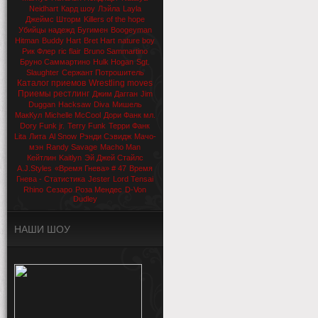
Neidhart
Кард шоу
Лэйла
Layla
Джеймс Шторм
Killers of the hope
Убийцы надежд
Бугимен
Boogeyman
Hitman
Buddy Hart
Bret Hart
nature boy
Рик Флер
ric flair
Bruno Sammartino
Бруно Саммартино
Hulk Hogan
Sgt.
Slaughter
Сержант Потрошитель
Каталог приемов
Wrestling moves
Приемы рестлинг
Джим Дагган
Jim
Duggan
Hacksaw
Diva
Мишель
МакКул
Michelle McCool
Дори Фанк мл.
Dory Funk jr.
Terry Funk
Терри Фанк
Lita
Лита
Al Snow
Рэнди Сэвидж
Мачо-
мэн
Randy Savage
Macho Man
Кейтлин
Kaitlyn
Эй Джей Стайлс
A.J.Styles
«Время Гнева» # 47
Время
Гнева - Статистика
Jester
Lord Tensai
Rhino
Сезаро
Роза Мендес
D-Von
Dudley
НАШИ ШОУ