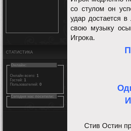
со стулом он усп
удар достается в
свою музыку осы
Игрока.
П
СТАТИСТИКА
Онлайн:
Онлайн всего:
1
Гостей:
1
Пользователей:
0
Од
Сегодня нас посетили:
И
Стив Остин пр