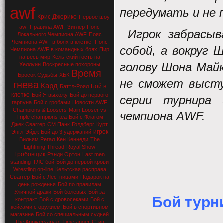
awf
передумать и не 
Крис Джерико
Первое шоу
awf
Правила AWF
Зиглер
Пояс
Игрок забрасыв
Локального Чемпиона AWF
Пояс
Чемпиона AWF в боях в клетке.
Пояс
собой, а вокруг 
Чемпиона AWF в командных боях
Пир
на весь мир
Кельтский гость на
голову Шона Майк
Хеллуин
Воскресные похороны
Время
Бросок Судьбы
ХБК
не сможет высту
гнева
Кард
Бой в
Баттл-Роял
клетке
Бой Я выхожу
Бой до первого
серии турнира 
гарпуна
Бой с гробами
Новости AWF
Champions & Loosers
Main Looser vs
чемпиона AWF.
Triple champions tea
Бой с Флагом
Джек Сваггер
СМ Панк
Голдберг
Курт
игрок
Энгл
Эйдж
Бой до 3 удержаний
Вильям Регал
Кен Кеннеди
The
Lightning Thread
Royal Show
Гробовщик
Рэнди Ортон
Last men
standing
ТЛС бой
Бой до первой крови
Wrestling on-line
Кельтская расправа
Сваггер
Бой с Лестницами
Подарок на
день рожденья
Бой по правилам
Уличной драки
Бой болевых
Бой за
Бой турн
контракт
Бой с дровосеками
Бой с
кейсами с оружием
Бой в спортивном
магазине
Бой со специальным судьей
The Anniversary of Time anger
Стив