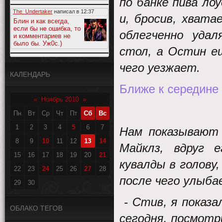
по банке пива ло
The_Undertaker
написал в
12:37
и, бросив, хвата
Блин и как всегда,
если бы не ошибка, то
облегченно удал
и комментариев не
было бы. Уж0с.)
стол, а Остин ещ
чего уезжает.
КАЛЕНДАРЬ
Ближе к середине
«
Ноябрь 2010
»
Пн
Вт
Ср
Чт
Пт
Сб
Вс
1
2
3
4
5
6
7
Нам показывают 
8
9
10
11
12
13
14
Майклз, вдруг 
15
16
17
18
19
20
21
кувалды в голову
22
23
24
25
26
27
28
после чего улыба
29
30
- Стив, я показ
ОБЛАКО ТЕГОВ
сегодня, посмотр