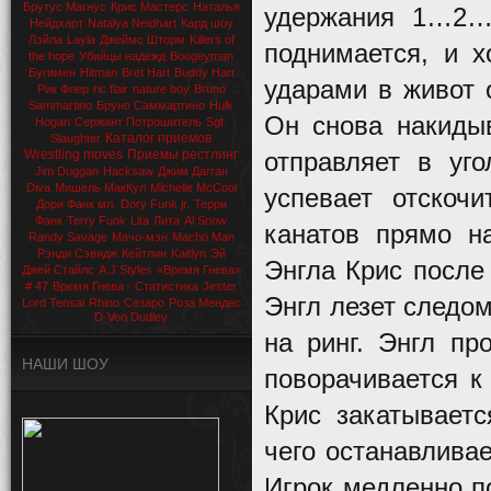
Брутус Магнус
Крис Мастерс
Наталья
удержания 1…2…,
Нейдхарт
Natalya Neidhart
Кард шоу
Лэйла
Layla
Джеймс Шторм
Killers of
поднимается, и х
the hope
Убийцы надежд
Boogeyman
Бугимен
Hitman
Bret Hart
Buddy Hart
ударами в живот о
Рик Флер
ric flair
nature boy
Bruno
Sammartino
Бруно Саммартино
Hulk
Он снова накидыв
Hogan
Сержант Потрошитель
Sgt.
Каталог приемов
Slaughter
Wrestling moves
Приемы рестлинг
отправляет в уго
Jim Duggan
Hacksaw
Джим Дагган
Diva
Мишель МакКул
Michelle McCool
успевает отскоч
Дори Фанк мл.
Dory Funk jr.
Терри
Фанк
Terry Funk
Lita
Лита
Al Snow
канатов прямо н
Randy Savage
Мачо-мэн
Macho Man
Рэнди Сэвидж
Кейтлин
Kaitlyn
Эй
Энгла Крис после
Джей Стайлс
A.J.Styles
«Время Гнева»
# 47
Время Гнева - Статистика
Jester
Энгл лезет следом
Lord Tensai
Rhino
Сезаро
Роза Мендес
D-Von Dudley
на ринг. Энгл пр
НАШИ ШОУ
поворачивается к
Крис закатывается
чего останавливае
Игрок медленно п