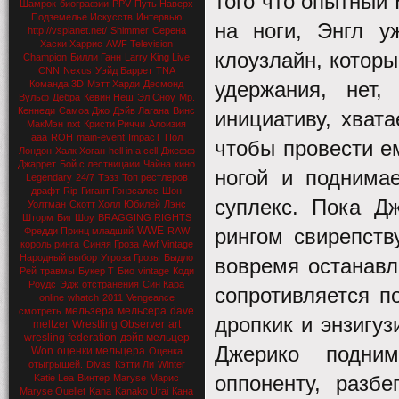
того что опытный 
Шамрок
биографии
PPV
Путь Наверх
Подземелье Искусств
Интервью
на ноги, Энгл у
http://vsplanet.net/
Shimmer
Серена
Хаски Харрис
AWF Television
клоузлайн, котор
Champion
Билли Ганн
Larry King Live
CNN
Nexus
Уэйд Баррет
TNA
удержания, нет,
Команда 3D
Мэтт Харди
Десмонд
Вульф
Дебра
Кевин Неш
Эл Сноу
Мр.
Кеннеди
Самоа Джо
Дэйв Лагана
Винс
инициативу, хвата
МакМэн
nxt
Кристи Риччи
Алоизия
aaa
ROH
main-event
ImpacT
Пол
чтобы провести е
Лондон
Халк Хоган
hell in a cell
Джефф
Джаррет
Бой с лестницаии
Чайна
кино
ногой и поднимае
Legendary
24/7
Тэзз
Топ рестлеров
драфт
Rip
Гигант Гонзсалес
Шон
суплекс. Пока Дж
Уолтман
Скотт Холл
Юбилей
Лэнс
Шторм
Биг Шоу
BRAGGING RIGHTS
WWE
рингом свирепств
Фредди Принц младший
RAW
король ринга
Синяя Гроза
Awf Vintage
Народный выбор
Угроза Грозы
Быдло
вовремя останавли
Рей
травмы
Букер Т
Био
vintage
Коди
Роудс
Эдж
отстранения
Син Кара
сопротивляется п
online
whatch
2011
Vengeance
мельзера
мельсера
dave
смотреть
дропкик и энзигуз
meltzer
Wrestling Observer
art
wresling federation
дэйв мельцер
Джерико подним
Won
оценки мельцера
Оценка
отыгрышей.
Divas
Кэтти Ли
Winter
оппоненту, разбе
Katie Lea
Винтер
Maryse
Марис
Maryse Ouellet
Kana
Kanako Urai
Кана