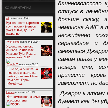
длинноволосого 
КОММЕНТАРИИ
отпуск в лечебни
больше скажу, 
ird
написал в
22:46
Нужна новая картинка
чемпиона AWF в т
группировки (теперь
уже) Унико, да и ее
название.
неожиданно хох
серьездное и д
Tyler_Reks
написал в
22:47
Я дополню списко
смеяться Джерри 
ошибок на плакате.
Указано Tyler Rex, а
правильно REKS.
самом ринге у мен
The_MIZ
написал в
08:28
поверь мне, ес
Еще одна ошибка на
постере в матче за
принести кров
кейсы, там нет Миза,
там есть Герой
замерзнет, но дас
Мемфиса.
Джерри к этому 
Hunico
написал в
13:19
Нет комментов, значит
думает как бы уб
все довольны