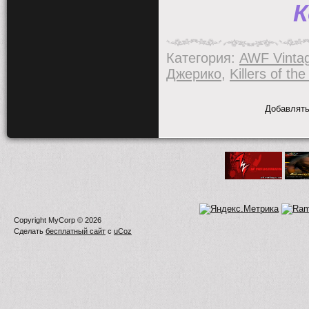
К
Категория
:
AWF Vinta
Джерико
,
Killers of th
Добавлять
Copyright MyCorp © 2026
Сделать
бесплатный сайт
с
uCoz