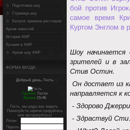
Подготовка шоу
бой против Игрок
Страница шоу
самое время Кри
Каталог приемов рестлеров
Куртом Энглом в 
Архив новостей
История AWF
Лучшее в AWF
Шоу начинается 
Архив шоу AWF
зрителей и в за
ФОРМА ВХОДА
Стив Остин.
Добрый день, Гость
Он достает из к
направляется к к
Группа:
Гости
Время:
15:46
- Здорово Джерри
Гость, мы рады вас видеть.
Пожалуйста зарегистрируйтесь
или авторизуйтесь!
- Здраствуй Ст
Логин:
Пароль: