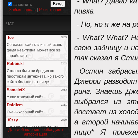
- What? Давай к
запомнить
пивка
Забыл пароль
|
Регистрация
- Но, но я же на
ЧАТ
- What? What? Н
свою задницу и н
так сказал я Сти
Остин забрасы
Джерри разводит
ринг. Знаешь Дж
выбрался из эт
достает из холод
а второй начина
Для добавления необходима
лицо* Я приех
авторизация