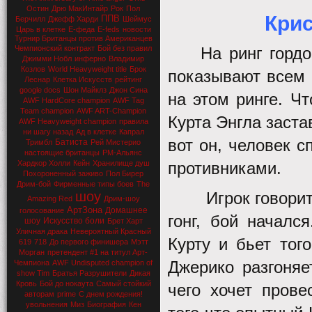
Остин
Дрю МакИнтайр
Рок
Пол
Крис
ППВ
Берчилл
Джефф Харди
Шеймус
Царь в клетке
Е-феда
E-feds
новости
Турнир Британцы против Американцев
Чемпионский контракт
Бой без правил
На ринг горд
Джимми Нобл
инферно
Владимир
Козлов
World Heavyweight title
Брок
показывают всем 
Леснар
Клетка Искусств
рейтинг
google docs
Шон Майклз
Джон Сина
на этом ринге. Ч
AWF HardCore champion
AWF Tag
Team champion
AWF ART-Champion
Курта Энгла заста
AWF Heavyweight champion
правила
ни шагу назад
Ад в клетке
Капрал
вот он, человек 
Батиста
Тримбл
Рей Мистерио
настоящие британцы
РМ-Альянс
Хардкор Холли
Кейн
Хранилище душ
противниками.
Похороненный заживо
Пол Бирер
Дрим-бой
Фирменные типы боев
The
шоу
Игрок говори
Amazing Red
Дрим-шоу
АртЗона
Домашнее
голосование
гонг, бой началс
шоу
Искусство боли
Брет Харт
Уличная драка
Невероятный Красный
Курту и бьет тог
619
718
До первого финишера
Мэтт
Морган
претендент #1 на титул Арт-
Джерико разгоняе
Чемпиона
AWF Undisputed champion of
show Tim
Братья Разрушители
Дикая
Кровь
Бой до нокаута
Самый стойкий
чего хочет прове
авторам
prime
С днем рождения!
увольнения
Миз
Биография
Кен