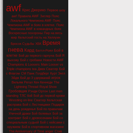
awf
Крис Джерико
Первое шоу
awf
Правила AWF
Зиглер
Пояс
Локального Чемпиона AWF
Пояс
Чемпиона AWF в боях в клетке.
Пояс
Чемпиона AWF в командных боях
Воскресные похороны
Пир на весь
мир
Кельтский гость на Хеллуин
Время
Бросок Судьбы
ХБК
гнева
Кард
Бой в
Баттл-Роял
клетке
Бой до первого гарпуна
Бой Я
выхожу
Бой с гробами
Новости AWF
Champions & Loosers
Main Looser vs
Triple champions tea
Джек Сваггер
Бой
с Флагом
СМ Панк
Голдберг
Курт Энгл
игрок
Эйдж
Бой до 3 удержаний
Вильям Регал
Кен Кеннеди
The
Lightning Thread
Royal Show
Гробовщик
Рэнди Ортон
Last men
standing
ТЛС бой
Бой до первой крови
Wrestling on-line
Сваггер
Кельтская
расправа
Бой с Лестницами
Подарок
на день рожденья
Бой по правилам
Уличной драки
Бой болевых
Бой за
контракт
Бой с дровосеками
Бой со
специальным судьей
Бой с кейсами с
оружием
Бой в спортивном магазине
The Anniversary of Time anger
Стив