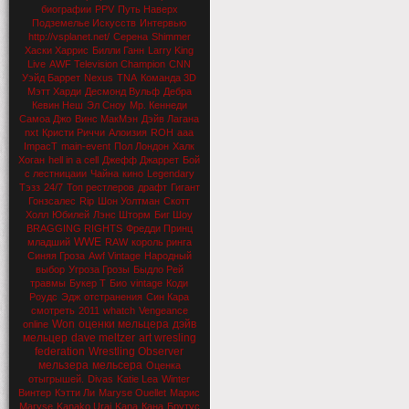
биографии
PPV
Путь Наверх
Подземелье Искусств
Интервью
http://vsplanet.net/
Серена
Shimmer
Хаски Харрис
Билли Ганн
Larry King
Live
AWF Television Champion
CNN
Уэйд Баррет
Nexus
TNA
Команда 3D
Мэтт Харди
Десмонд Вульф
Дебра
Кевин Неш
Эл Сноу
Мр. Кеннеди
Самоа Джо
Винс МакМэн
Дэйв Лагана
nxt
Кристи Риччи
Алоизия
ROH
aaa
ImpacT
main-event
Пол Лондон
Халк
Хоган
hell in a cell
Джефф Джаррет
Бой
с лестницаии
Чайна
кино
Legendary
Тэзз
24/7
Топ рестлеров
драфт
Гигант
Гонзсалес
Rip
Шон Уолтман
Скотт
Холл
Юбилей
Лэнс Шторм
Биг Шоу
BRAGGING RIGHTS
Фредди Принц
WWE
младший
RAW
король ринга
Синяя Гроза
Awf Vintage
Народный
выбор
Угроза Грозы
Быдло Рей
травмы
Букер Т
Био
vintage
Коди
Роудс
Эдж
отстранения
Син Кара
смотреть
2011
whatch
Vengeance
Won
оценки мельцера
дэйв
online
мельцер
dave meltzer
art wresling
federation
Wrestling Observer
мельзера
мельсера
Оценка
отыгрышей.
Divas
Katie Lea
Winter
Винтер
Кэтти Ли
Maryse Ouellet
Марис
Maryse
Kanako Urai
Kana
Кана
Брутус