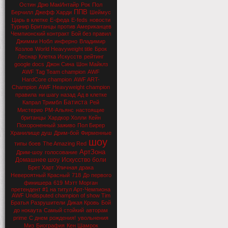
Остин
Дрю МакИнтайр
Рок
Пол
ППВ
Берчилл
Джефф Харди
Шеймус
Царь в клетке
Е-феда
E-feds
новости
Турнир Британцы против Американцев
Чемпионский контракт
Бой без правил
Джимми Нобл
инферно
Владимир
Козлов
World Heavyweight title
Брок
Леснар
Клетка Искусств
рейтинг
google docs
Джон Сина
Шон Майклз
AWF Tag Team champion
AWF
HardCore champion
AWF ART-
Champion
AWF Heavyweight champion
правила
ни шагу назад
Ад в клетке
Батиста
Капрал Тримбл
Рей
Мистерио
РМ-Альянс
настоящие
британцы
Хардкор Холли
Кейн
Похороненный заживо
Пол Бирер
Хранилище душ
Дрим-бой
Фирменные
шоу
типы боев
The Amazing Red
АртЗона
Дрим-шоу
голосование
Домашнее шоу
Искусство боли
Брет Харт
Уличная драка
Невероятный Красный
718
До первого
финишера
619
Мэтт Морган
претендент #1 на титул Арт-Чемпиона
AWF Undisputed champion of show Tim
Братья Разрушители
Дикая Кровь
Бой
до нокаута
Самый стойкий
авторам
prime
С днем рождения!
увольнения
Миз
Биография
Кен Шамрок