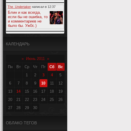
The_Undertaker
написал в
12:37
Блин и как всегда,
если бы не ошибка, то
и комментариев не
было бы. Уж0с.)
КАЛЕНДАРЬ
«
Июнь 2011
»
Пн
Вт
Ср
Чт
Пт
Сб
Вс
1
2
3
4
5
6
7
8
9
10
11
12
13
14
15
16
17
18
19
20
21
22
23
24
25
26
27
28
29
30
ОБЛАКО ТЕГОВ