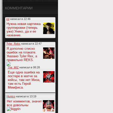
КОММЕНТАРИИ
ird
написал в
22:46
Нужна новая картинка
группировки (теперь
уже) Унико, да и ее
название.
Tyler_Reks
написал в
22:47
Я дополню списко
ошибок на плакате.
Указано Tyler Rex, а
правильно REKS.
The_MIZ
написал в
08:28
Еще одна ошибка на
постере в матче за
кейсы, там нет Миза,
там есть Герой
Мемфиса.
Hunico
написал в
13:19
Нет комментов, значит
все довольны