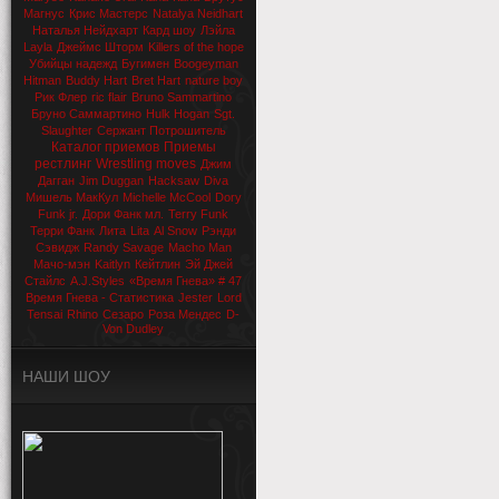
Магнус
Крис Мастерс
Natalya Neidhart
Наталья Нейдхарт
Кард шоу
Лэйла
Layla
Джеймс Шторм
Killers of the hope
Убийцы надежд
Бугимен
Boogeyman
Hitman
Buddy Hart
Bret Hart
nature boy
Рик Флер
ric flair
Bruno Sammartino
Бруно Саммартино
Hulk Hogan
Sgt.
Slaughter
Сержант Потрошитель
Каталог приемов
Приемы
рестлинг
Wrestling moves
Джим
Дагган
Jim Duggan
Hacksaw
Diva
Мишель МакКул
Michelle McCool
Dory
Funk jr.
Дори Фанк мл.
Terry Funk
Терри Фанк
Лита
Lita
Al Snow
Рэнди
Сэвидж
Randy Savage
Macho Man
Мачо-мэн
Kaitlyn
Кейтлин
Эй Джей
Стайлс
A.J.Styles
«Время Гнева» # 47
Время Гнева - Статистика
Jester
Lord
Tensai
Rhino
Сезаро
Роза Мендес
D-
Von Dudley
НАШИ ШОУ