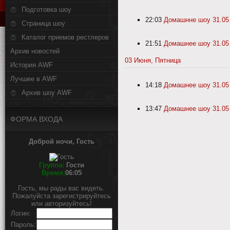
Подготовка шоу
22:03
Домашнне шоу 31.05 
Страница шоу
Каталог приемов рестлеров
21:51
Домашнее шоу 31.05 
Архив новостей
03 Июня, Пятница
История AWF
Лучшее в AWF
14:18
Домашнее шоу 31.05 
Архив шоу AWF
13:47
Домашнее шоу 31.05
ФОРМА ВХОДА
Доброй ночи, Гость
Группа:
Гости
Время:
06:05
Гость, мы рады вас видеть.
Пожалуйста зарегистрируйтесь
или авторизуйтесь!
Логин:
Пароль: