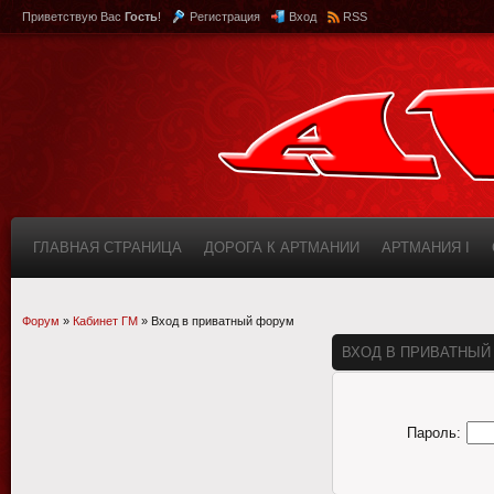
Приветствую Вас
Гость
!
Регистрация
Вход
RSS
ГЛАВНАЯ СТРАНИЦА
ДОРОГА К АРТМАНИИ
АРТМАНИЯ I
КАБИНЕТ
FAQ (ВОПРОС/ОТВЕТ)
ИНФОРМАЦИЯ О САЙТЕ
Форум
»
Кабинет ГМ
»
Вход в приватный форум
ВХОД В ПРИВАТНЫЙ
Пароль: