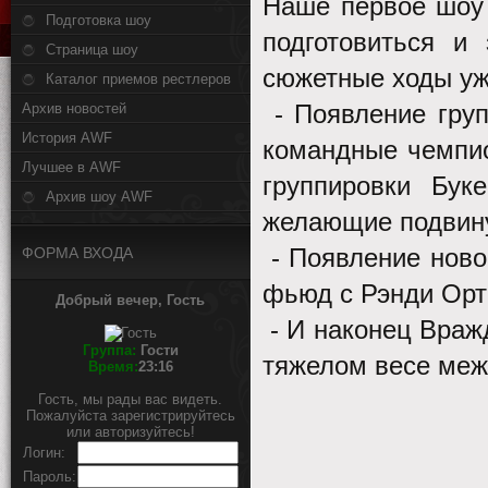
Наше первое шоу 
Подготовка шоу
подготовиться и
Страница шоу
сюжетные ходы у
Каталог приемов рестлеров
- Появление груп
Архив новостей
История AWF
командные чемпио
Лучшее в AWF
группировки Бу
Архив шоу AWF
желающие подвину
- Появление ново
ФОРМА ВХОДА
фьюд с Рэнди Ор
Добрый вечер, Гость
- И наконец Враж
Группа:
Гости
тяжелом весе меж
Время:
23:16
Гость, мы рады вас видеть.
Пожалуйста зарегистрируйтесь
или авторизуйтесь!
Логин:
Пароль: