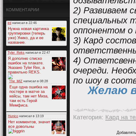
обзывательст
2) Развиваем 
КОММЕНТАРИИ
специальных т
ird
написал в
22:46
оппонентом о 
Нужна новая картинка
группировки (теперь
3) Кард состо
уже) Унико, да и ее
название.
ответственны
Tyler_Reks
написал в
22:47
4) Ответсвенн
Я дополню списко
ошибок на плакате.
Указано Tyler Rex, а
очереди. Необ
правильно REKS.
по шоу в соо
The_MIZ
написал в
08:28
Желаю 
Еще одна ошибка на
постере в матче за
кейсы, там нет Миза,
там есть Герой
Мемфиса.
Категория
:
Кард на т
Hunico
написал в
13:19
Нет комментов, значит
все довольны
Добавлять