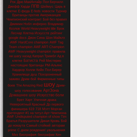
Рок
Дрю МакИнтайр
Пол Берчилл
ППВ
Джефф Харди
Шеймус
Царь в
клетке
Е-феда
E-feds
новости
Турнир
Британцы против Американцев
Чемпионский контракт
Бой без правил
Джимми Нобл
инферно
Владимир
Козлов
World Heavyweight title
Брок
Леснар
Клетка Искусств
рейтинг
google docs
Джон Сина
Шон Майклз
AWF HardCore champion
AWF Tag
Team champion
AWF ART-Champion
AWF Heavyweight champion
правила
ни шагу назад
Капрал Тримбл
Ад в
Батиста
клетке
Рей Мистерио
настоящие британцы
РМ-Альянс
Хардкор Холли
Кейн
Пол Бирер
Хранилище душ
Похороненный
заживо
Дрим-бой
Фирменные типы
шоу
боев
The Amazing Red
Дрим-
АртЗона
шоу
голосование
Домашнее шоу
Искусство боли
Брет Харт
Уличная драка
Невероятный Красный
До первого
финишера
619
718
Мэтт Морган
претендент #1 на титул Арт-Чемпиона
AWF Undisputed champion of show Tim
Братья Разрушители
Дикая Кровь
Бой
до нокаута
Самый стойкий
авторам
prime
С днем рождения!
увольнения
Миз
Биография
биографии
Кен