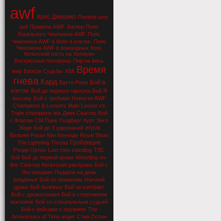
awf
Крис Джерико
Первое шоу
awf
Правила AWF
Зиглер
Пояс
Локального Чемпиона AWF
Пояс
Чемпиона AWF в боях в клетке.
Пояс
Чемпиона AWF в командных боях
Кельтский гость на Хеллуин
Воскресные похороны
Пир на весь
Время
мир
Бросок Судьбы
ХБК
гнева
Кард
Бой в
Баттл-Роял
клетке
Бой до первого гарпуна
Бой Я
выхожу
Бой с гробами
Новости AWF
Champions & Loosers
Main Looser vs
Triple champions tea
Джек Сваггер
Бой
с Флагом
СМ Панк
Голдберг
Курт Энгл
игрок
Эйдж
Бой до 3 удержаний
Вильям Регал
Кен Кеннеди
Royal Show
Гробовщик
The Lightning Thread
Рэнди Ортон
Last men standing
ТЛС
бой
Бой до первой крови
Wrestling on-
line
Сваггер
Кельтская расправа
Бой с
Лестницами
Подарок на день
рожденья
Бой по правилам Уличной
драки
Бой болевых
Бой за контракт
Бой с дровосеками
Бой в спортивном
магазине
Бой со специальным судьей
Бой с кейсами с оружием
The
Anniversary of Time anger
Стив Остин