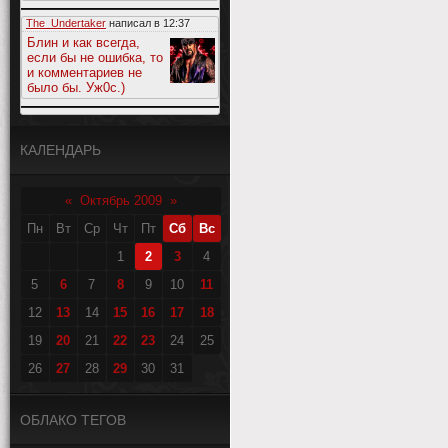
The_Undertaker
написал в
12:37
Блин и как всегда,
если бы не ошибка, то
и комментариев не
было бы. Уж0с.)
КАЛЕНДАРЬ
«
Октябрь 2009
»
Пн
Вт
Ср
Чт
Пт
Сб
Вс
1
2
3
4
5
6
7
8
9
10
11
12
13
14
15
16
17
18
19
20
21
22
23
24
25
26
27
28
29
30
31
ОБЛАКО ТЕГОВ