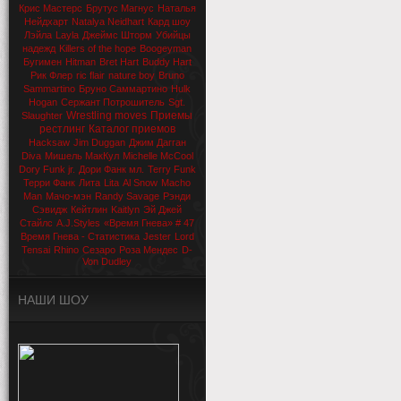
Крис Мастерс
Брутус Магнус
Наталья
Нейдхарт
Natalya Neidhart
Кард шоу
Лэйла
Layla
Джеймс Шторм
Убийцы
надежд
Killers of the hope
Boogeyman
Бугимен
Hitman
Bret Hart
Buddy Hart
Рик Флер
ric flair
nature boy
Bruno
Sammartino
Бруно Саммартино
Hulk
Hogan
Сержант Потрошитель
Sgt.
Wrestling moves
Приемы
Slaughter
рестлинг
Каталог приемов
Hacksaw
Jim Duggan
Джим Дагган
Diva
Мишель МакКул
Michelle McCool
Dory Funk jr.
Дори Фанк мл.
Terry Funk
Терри Фанк
Лита
Lita
Al Snow
Macho
Man
Мачо-мэн
Randy Savage
Рэнди
Сэвидж
Кейтлин
Kaitlyn
Эй Джей
Стайлс
A.J.Styles
«Время Гнева» # 47
Время Гнева - Статистика
Jester
Lord
Tensai
Rhino
Сезаро
Роза Мендес
D-
Von Dudley
НАШИ ШОУ