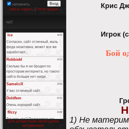
Крис Дж
запомнить
Забыл пароль
|
Регистрация
ЧАТ
Игрок (
Бой о
Гр
Н
1) Не материм
Для добавления необходима
авторизация