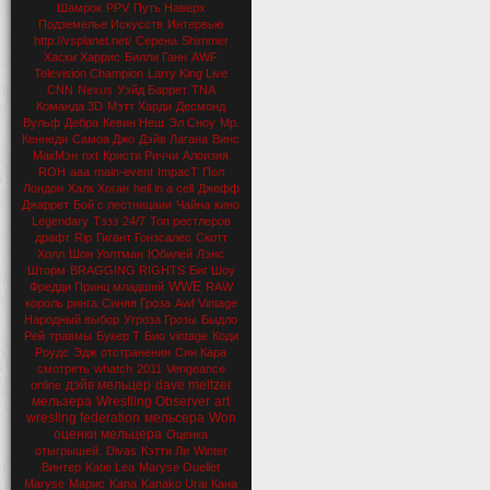
Шамрок
PPV
Путь Наверх
Подземелье Искусств
Интервью
http://vsplanet.net/
Серена
Shimmer
Хаски Харрис
Билли Ганн
AWF
Television Champion
Larry King Live
CNN
Nexus
Уэйд Баррет
TNA
Команда 3D
Мэтт Харди
Десмонд
Вульф
Дебра
Кевин Неш
Эл Сноу
Мр.
Кеннеди
Самоа Джо
Дэйв Лагана
Винс
МакМэн
nxt
Кристи Риччи
Алоизия
ROH
aaa
main-event
ImpacT
Пол
Лондон
Халк Хоган
hell in a cell
Джефф
Джаррет
Бой с лестницаии
Чайна
кино
Legendary
Тэзз
24/7
Топ рестлеров
драфт
Rip
Гигант Гонзсалес
Скотт
Холл
Шон Уолтман
Юбилей
Лэнс
Шторм
BRAGGING RIGHTS
Биг Шоу
WWE
Фредди Принц младший
RAW
король ринга
Синяя Гроза
Awf Vintage
Народный выбор
Угроза Грозы
Быдло
Рей
травмы
Букер Т
Био
vintage
Коди
Роудс
Эдж
отстранения
Син Кара
смотреть
whatch
2011
Vengeance
дэйв мельцер
dave meltzer
online
мельзера
Wrestling Observer
art
wresling federation
мельсера
Won
оценки мельцера
Оценка
отыгрышей.
Divas
Кэтти Ли
Winter
Винтер
Katie Lea
Maryse Ouellet
Maryse
Марис
Kana
Kanako Urai
Кана