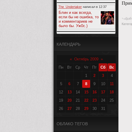
Прим
The_Undertaker
написал в
12:37
Блин и как всегда,
если бы не ошибка, то
и комментариев не
Катего
было бы. Уж0с.)
КАЛЕНДАРЬ
«
Октябрь 2009
»
Пн
Вт
Ср
Чт
Пт
Сб
Вс
1
2
3
4
5
6
7
8
9
10
11
12
13
14
15
16
17
18
19
20
21
22
23
24
25
26
27
28
29
30
31
ОБЛАКО ТЕГОВ