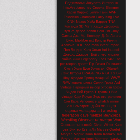
Подземелье Искусств
Интервью
http://vsplanet.net/
Серена
Shimmer
Хаски Харрис
Билли Ганн
AWF
Television Champion
Larry King Live
CNN
Nexus
Уэйд Баррет
TNA
Команда 3D
Мэтт Харди
Десмонд
Вульф
Дебра
Кевин Неш
Эл Сноу
Самоа Джо
Мр. Кеннеди
Дэйв Лагана
Винс МакМэн
nxt
Кристи Риччи
Алоизия
ROH
aaa
main-event
ImpacT
Пол Лондон
Халк Хоган
hell in a cell
Джефф Джаррет
Бой с лестницаии
Чайна
кино
Legendary
Тэзз
24/7
Топ
рестлеров
драфт
Rip
Гигант Гонзсалес
Скотт Холл
Шон Уолтман
Юбилей
Лэнс Шторм
BRAGGING RIGHTS
Биг
WWE
Шоу
Фредди Принц младший
RAW
король ринга
Синяя Гроза
Awf
Vintage
Народный выбор
Угроза Грозы
Быдло Рей
Букер Т
травмы
Био
vintage
Коди Роудс
Эдж
отстранения
Син Кара
Vengeance
whatch
online
дэйв мельцер
2011
смотреть
оценки мельцера
art wresling
federation
dave meltzer
мельзера
Wrestling Observer
мельсера
Won
Оценка отыгрышей.
Divas
Winter
Katie
Lea
Винтер
Кэтти Ли
Maryse Ouellet
Maryse
Марис
Кана
Kana
Kanako Urai
Брутус Магнус
Крис Мастерс
Natalya