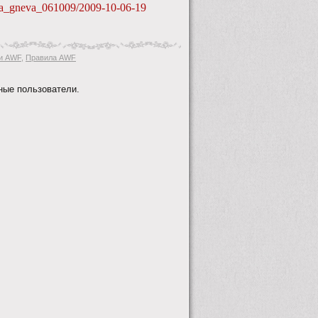
emja_gneva_061009/2009-10-06-19
и AWF
,
Правила AWF
ные пользователи.