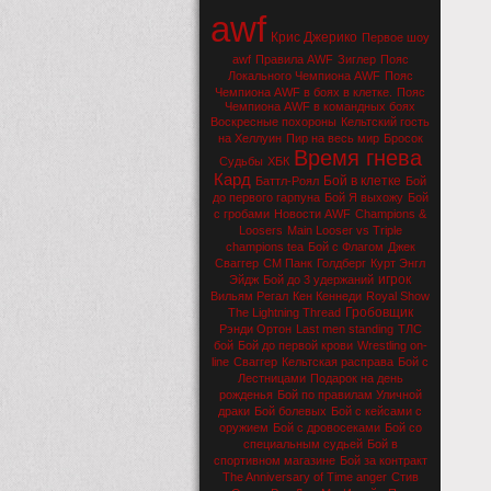
awf
Крис Джерико
Первое шоу
awf
Правила AWF
Зиглер
Пояс
Локального Чемпиона AWF
Пояс
Чемпиона AWF в боях в клетке.
Пояс
Чемпиона AWF в командных боях
Воскресные похороны
Кельтский гость
на Хеллуин
Пир на весь мир
Бросок
Время гнева
Судьбы
ХБК
Кард
Бой в клетке
Баттл-Роял
Бой
до первого гарпуна
Бой Я выхожу
Бой
с гробами
Новости AWF
Champions &
Loosers
Main Looser vs Triple
champions tea
Бой с Флагом
Джек
Сваггер
СМ Панк
Голдберг
Курт Энгл
игрок
Эйдж
Бой до 3 удержаний
Вильям Регал
Кен Кеннеди
Royal Show
Гробовщик
The Lightning Thread
Рэнди Ортон
Last men standing
ТЛС
бой
Бой до первой крови
Wrestling on-
line
Сваггер
Кельтская расправа
Бой с
Лестницами
Подарок на день
рожденья
Бой по правилам Уличной
драки
Бой болевых
Бой с кейсами с
оружием
Бой с дровосеками
Бой со
специальным судьей
Бой в
спортивном магазине
Бой за контракт
The Anniversary of Time anger
Стив