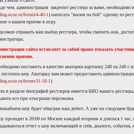
вы узнали о сайте.
де чем, администрация закрепит рестлера за вами, необходимо в
ling.ucoz.ru/forum/4-40-1
) написать "вызов на бой" одному из рес
ние о вашем приеме в игру.
должен отражать ваш выбор рестлера, чтобы сменить ник, доста
нистратора.
нистрация сайта оставляет за собой право отказать участник
снения причин.
еобходимо поставить в качестве аватарки картинку 240 на 240 с 
 логотипа шоу. Аватарку вам может предоставить администрация
ling.ucoz.ru/forum/11-18-1
)
сли в разделе биографий рестлеров имеется БИО вашего рестлера
ывать его при отыгрыше персонажа.
лижайшем шоу будет обыгран ваш дебют. А уже на следущем буде
оу проходит в 20:00 по Москве каждый вторник и длиться 1 час, 
адываються отчет о шоу включающий в себя, диалоги, события, и