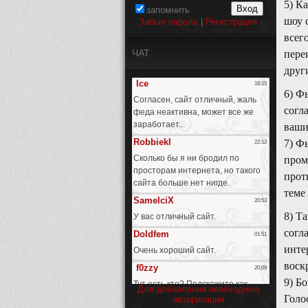
5) К
запомнить
шоу 
Забыл пароль
|
Регистрация
всег
ЧАТ
пере
друг
6) Ф
согл
ваши
7) Ф
пром
прот
теме
8) Т
согл
инте
воск
9) Б
Для добавления необходима
Голо
авторизация