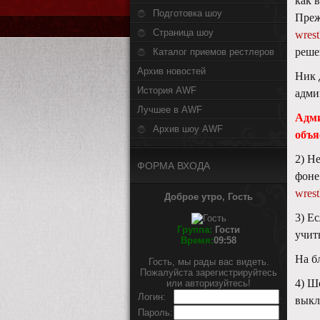
как 
Подготовка шоу
Преж
Страница шоу
wrest
реше
Каталог приемов рестлеров
Архив новостей
Ник 
История AWF
адми
Лучшее в AWF
Адми
Архив шоу AWF
объя
2) Н
ФОРМА ВХОДА
фоне
wrest
Доброе утро, Гость
3) Е
Группа:
Гости
учит
Время:
09:58
На б
Гость, мы рады вас видеть.
Пожалуйста зарегистрируйтесь
4) Ш
или авторизуйтесь!
Логин:
выкл
Пароль: