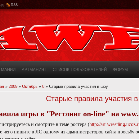
од
RSS
РТМАНИИ
АРТМАНИЯ I
СПИСОК ПОЛЬЗОВАТЕЛЕЙ
ФОРУМ
ИНФОРМАЦИЯ О САЙТЕ
AWF ROSTER
ая
»
2009
»
Октябрь
»
8
» Старые правила участия в шоу
Старые правила участия в
вила игры в "Рестлинг on-line" на www.a
егистрируетесь и смотрите в теме ростера (
http://art-wrestling.ucoz.
е чего пишите в ЛС одному из администраторов сайта просьбу об