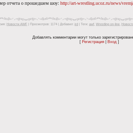
ер отчета о прошедшем шоу:
http://art-wrestling.ucoz.ru/news/vr
рия
:
Новости AWF
|
Просмотров
: 1174 |
Добавил
:
ird
|
Теги
:
awf
,
Wrestling on-line
,
Новост
Добавлять комментарии могут только зарегистрирован
[
Регистрация
|
Вход
]