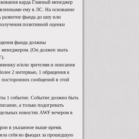
ликования карда Главный менеджер
вленными ему в ЛС. На основание
ь развитие фьюда до шоу или
 получения позитивной оценки
ращения фьюда должны
 менеджером. (Он должен знать
).
ивнику и/или зрителям и описания
более 2 интервью, 1 обращения к
и посторонних сообщений в этой
оты 1 событие. Событие должно быть
исание, а только подогревать
едельных новостях AWF вечером в
орон в указанное выше время.
явила себя во фьюдах за прошедшую