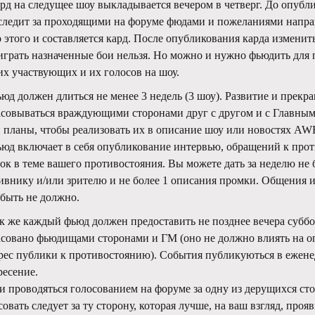
ард на следущее шоу выкладывается вечером в четверг. До опуб
следит за проходящими на форуме фюдами и пожеланиями напра
о этого и составляется кард. После опубликования карда изменит
играть назначенные бои нельзя. Но можно и нужно фьюдить для
их участвующих и их голосов на шоу.
ьюд должен длиться не менее 3 недель (3 шоу). Развитие и прек
асовываться враждующими сторонами друг с другом и с Главным
 планы, чтобы реализовать их в описание шоу или новостях AWF
ьюд включает в себя опубликование интервью, обращений к прот
ок в теме вашего противостояния. Вы можете дать за неделю не 
ивнику и/или зрителю и не более 1 описания промки. Общения 
 быть не должно.
ак же каждый фьюд должен предоставить не позднее вечера субб
асовано фьюдищами сторонами и ГМ (оно не должно влиять на оп
рес публики к противостоянию). События публикуються в ежен
ресение.
ои проводяться голосованием на форуме за одну из дерущихся ст
совать следует за ту сторону, которая лучше, на ваш взгляд, про