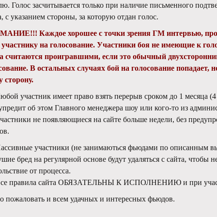
лю. Голос засчитывается только при наличие письменного подтве
а, с указанием стороны, за которую отдан голос.
АНИЕ!!! Каждое хорошее с точки зрения ГМ интервью, про
 участнику на голосование. Участники боя не имеющие к гол
а считаются проигравшими, если это обычный двухсторонник
сование. В остальных случаях бой на голосование попадает, 
у сторону.
Любой участник имеет право взять перерыв сроком до 1 месяца (4 
упредит об этом Главного менеджера шоу или кого-то из админи
Участники не появляющиеся на сайте больше недели, без предуп
ов.
Пассивные участники (не занимаються фьюдами по описанным в
шие бред на регулярной основе будут удаляться с сайта, чтобы 
ольствие от процесса.
Все правила сайта ОБЯЗАТЕЛЬНЫ К ИСПОЛНЕНИЮ и при участ
о пожаловать и всем удачных и интересных фьюдов.