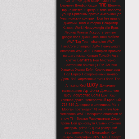
Остин
Рок
Дрю МакИнтайр
Пол
ППВ
Берчилл
Джефф Харди
Шеймус
Царь в клетке
Е-феда
E-feds
новости
Турнир Британцы против Американцев
Чемпионский контракт
Бой без правил
Джимми Нобл
инферно
Владимир
Козлов
World Heavyweight title
Брок
Леснар
Клетка Искусств
рейтинг
google docs
Джон Сина
Шон Майклз
AWF Tag Team champion
AWF
HardCore champion
AWF Heavyweight
champion
AWF ART-Champion
правила
ни шагу назад
Капрал Тримбл
Ад в
Батиста
клетке
Рей Мистерио
настоящие британцы
РМ-Альянс
Хардкор Холли
Кейн
Хранилище душ
Пол Бирер
Похороненный заживо
Дрим-бой
Фирменные типы боев
The
шоу
Amazing Red
Дрим-шоу
АртЗона
Домашнее
голосование
шоу
Искусство боли
Брет Харт
Уличная драка
Невероятный Красный
718
619
До первого финишера
Мэтт
Морган
претендент #1 на титул Арт-
Чемпиона
AWF Undisputed champion of
show Tim
Братья Разрушители
Дикая
Кровь
Бой до нокаута
Самый стойкий
авторам
prime
С днем рождения!
увольнения
Миз
Биография
Кен
Шамрок
биографии
PPV
Путь Наверх