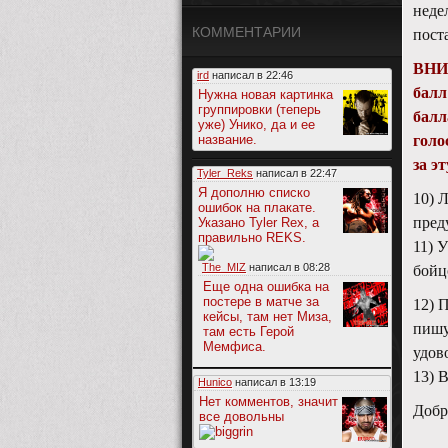
неде
КОММЕНТАРИИ
пост
ВНИМ
ird
написал в
22:46
балл
Нужна новая картинка
группировки (теперь
балл
уже) Унико, да и ее
название.
голо
за эт
Tyler_Reks
написал в
22:47
Я дополню списко
10) 
ошибок на плакате.
пред
Указано Tyler Rex, а
правильно REKS.
11) 
The_MIZ
написал в
08:28
бойц
Еще одна ошибка на
постере в матче за
12) 
кейсы, там нет Миза,
пишу
там есть Герой
Мемфиса.
удов
13) 
Hunico
написал в
13:19
Нет комментов, значит
Добр
все довольны