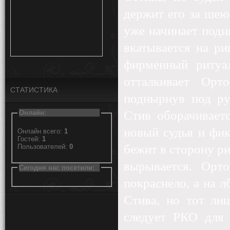
держит его за шею
уже начинает подн
вкатывается на ри
фирменный ритуа
отталкивает Орт
СТАТИСТИКА
поднырнув под ру
Стив оборачивает
Онлайн:
новый судья и фик
Онлайн всего:
1
Гостей:
1
бежит в сторону рин
Пользователей:
0
вырывается. Орто
Сегодня нас посетили:
покраснело, а на л
Стива, но тот ли
следует РКО для 