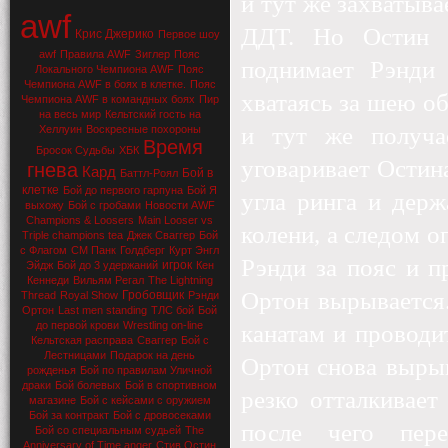
и тут же захватыва
awf
ДДТ. Но Остин п
Крис Джерико
Первое шоу
awf
Правила AWF
Зиглер
Пояс
поднимает Рэнди 
Локального Чемпиона AWF
Пояс
Чемпиона AWF в боях в клетке.
Пояс
хватаясь за шею о
Чемпиона AWF в командных боях
Пир
на весь мир
Кельтский гость на
и тут же получае
Хеллуин
Воскресные похороны
Время
Бросок Судьбы
ХБК
уговаривает Остин
гнева
Кард
Бой в
Баттл-Роял
клетке
Бой до первого гарпуна
Бой Я
угла ринга и держ
выхожу
Бой с гробами
Новости AWF
Champions & Loosers
Main Looser vs
колени, а следом о
Triple champions tea
Джек Сваггер
Бой
с Флагом
СМ Панк
Голдберг
Курт Энгл
Рэнди за пояс и п
игрок
Эйдж
Бой до 3 удержаний
Кен
Кеннеди
Вильям Регал
The Lightning
Ортон вырывается.
Гробовщик
Thread
Royal Show
Рэнди
Ортон
Last men standing
ТЛС бой
Бой
до первой крови
Wrestling on-line
канатам и проводи
Кельтская расправа
Сваггер
Бой с
Лестницами
Подарок на день
Ортон снова вырыв
рожденья
Бой по правилам Уличной
драки
Бой болевых
Бой в спортивном
резко отталкивает
магазине
Бой с кейсами с оружием
Бой за контракт
Бой с дровосеками
после чего пер
Бой со специальным судьей
The
Anniversary of Time anger
Стив Остин