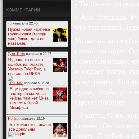
- Ты что-то хотел с
КОММЕНТАРИИ
- Ага. Увидишь Рэ
ird
написал в
22:46
что так сказал Лед
Нужна новая картинка
группировки (теперь
уже) Унико, да и ее
Услышав это публи
название.
спеша выходит Орт
Tyler_Reks
написал в
22:47
освистывающих его
Я дополню списко
ошибок на плакате.
Указано Tyler Rex, а
и отдает титул су
правильно REKS.
углу ринга. Ости
The_MIZ
написал в
08:28
Еще одна ошибка на
судье, чтобы дал 
постере в матче за
кейсы, там нет Миза,
Ортон говорит:
там есть Герой
Мемфиса.
- Знаешь, Стив, ко
Hunico
написал в
13:19
бизнес. Он хотел 
Нет комментов, значит
все довольны
черту. С тобой я 