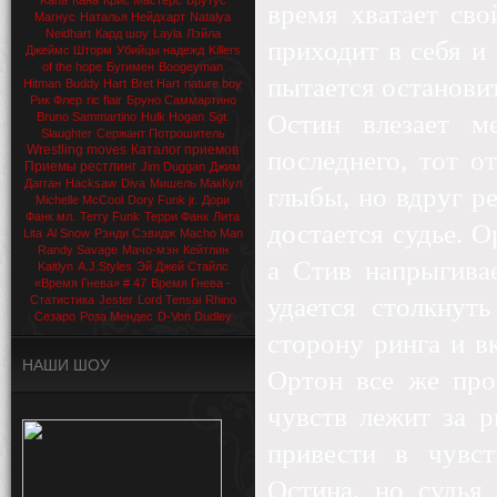
Kana
Кана
Крис Мастерс
Брутус
время хватает сво
Магнус
Наталья Нейдхарт
Natalya
Neidhart
Кард шоу
Layla
Лэйла
приходит в себя и 
Джеймс Шторм
Убийцы надежд
Killers
of the hope
Бугимен
Boogeyman
пытается остановит
Hitman
Buddy Hart
Bret Hart
nature boy
Рик Флер
ric flair
Бруно Саммартино
Остин влезает м
Bruno Sammartino
Hulk Hogan
Sgt.
Slaughter
Сержант Потрошитель
Wrestling moves
Каталог приемов
последнего, тот 
Приемы рестлинг
Jim Duggan
Джим
Дагган
Hacksaw
Diva
Мишель МакКул
глыбы, но вдруг ре
Michelle McCool
Dory Funk jr.
Дори
Фанк мл.
Terry Funk
Терри Фанк
Лита
достается судье. 
Lita
Al Snow
Рэнди Сэвидж
Macho Man
Randy Savage
Мачо-мэн
Кейтлин
а Стив напрыгива
Kaitlyn
A.J.Styles
Эй Джей Стайлс
«Время Гнева» # 47
Время Гнева -
удается столкнут
Статистика
Jester
Lord Tensai
Rhino
Сезаро
Роза Мендес
D-Von Dudley
сторону ринга и в
НАШИ ШОУ
Ортон все же про
чувств лежит за р
привести в чувст
Остина, но судья