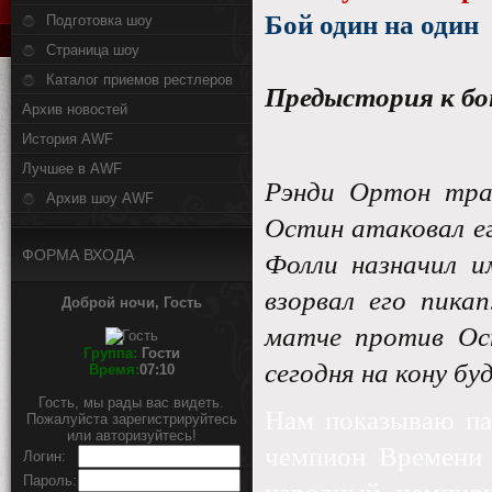
Бой один на один
Подготовка шоу
Страница шоу
Каталог приемов рестлеров
Предыстория к бо
Архив новостей
История AWF
Лучшее в AWF
Рэнди Ортон тра
Архив шоу AWF
Остин атаковал ег
ФОРМА ВХОДА
Фолли назначил и
взорвал его пика
Доброй ночи, Гость
матче против Ост
Группа:
Гости
сегодня на кону б
Время:
07:10
Гость, мы рады вас видеть.
Нам показываю па
Пожалуйста зарегистрируйтесь
или авторизуйтесь!
чемпион Времени 
Логин:
Пароль: