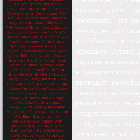
PPV
Путь Наверх
Подземелье
втором ударе су
Искусств
Интервью
http://vsplanet.net/
Серена
Shimmer
Хаски Харрис
AWF
замечания.
Тот не
Television Champion
Билли Ганн
Larry
King Live
CNN
Nexus
Уэйд Баррет
TNA
Команда 3D
Мэтт Харди
Десмонд
голову, но тот си
Вульф
Дебра
Кевин Неш
Эл Сноу
Мр.
Кеннеди
Самоа Джо
Дэйв Лагана
Винс
разгибается и ср
МакМэн
nxt
Кристи Риччи
Алоизия
ROH
aaa
main-event
ImpacT
Пол
лежащего Остина, д
Лондон
Халк Хоган
hell in a cell
Джефф
Джаррет
Бой с лестницаии
Чайна
кино
упустив возможност
Legendary
Тэзз
24/7
Топ рестлеров
драфт
Rip
Гигант Гонзсалес
Скотт
и забирается на н
Холл
Шон Уолтман
Юбилей
Лэнс
Шторм
BRAGGING RIGHTS
Биг Шоу
WWE
Фредди Принц младший
RAW
проводит кроссба
король ринга
Синяя Гроза
Awf Vintage
Народный выбор
Угроза Грозы
Быдло
хватается за голо
Рей
травмы
Букер Т
Био
vintage
Коди
Роудс
Эдж
отстранения
Син Кара
решив что-то, выка
online
2011
whatch
смотреть
art wresling federation
Vengeance
следом выбирается 
мельсера
дэйв мельцер
мельзера
Wrestling Observer
оценки
мельцера
dave meltzer
Won
у Ортона, а поп
Оценка отыгрышей.
Divas
Винтер
Katie Lea
Winter
Кэтти Ли
Maryse
отпускает стул и 
Ouellet
Maryse
Марис
Kanako Urai