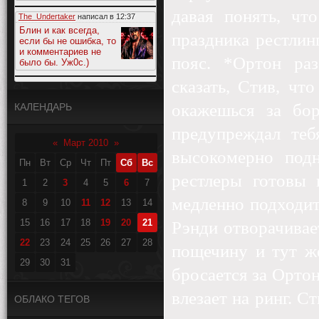
давая понять, чт
The_Undertaker
написал в
12:37
Блин и как всегда,
праздника рестлин
если бы не ошибка, то
и комментариев не
пояс. *Ортон раз
было бы. Уж0с.)
сказать, Стив, чт
окажешься за бор
КАЛЕНДАРЬ
предупреждал теб
«
Март 2010
»
высокомерно подн
Пн
Вт
Ср
Чт
Пт
Сб
Вс
рестлеры готовы 
1
2
3
4
5
6
7
медленно подходит
8
9
10
11
12
13
14
15
16
17
18
19
20
21
Рэнди отворачивае
22
23
24
25
26
27
28
пощечину и тут ж
29
30
31
бросается за Орто
влезает на ринг. С
ОБЛАКО ТЕГОВ