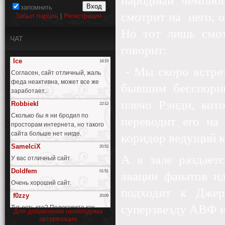
народный чемпио
запомнить
смотрит на
него, 
Забыл пароль
|
Регистрация
Но тот лишь смот
ЧАТ
говорит:
- Мы скоро встре
бывшим бесспорн
плечо Рэнди, кот
переводит его на
коридор ведущий к 
А в зале раздает
авации фанатов и
подходит к Джер
суперзвезду АВФ и
Для добавления необходима
авторизация