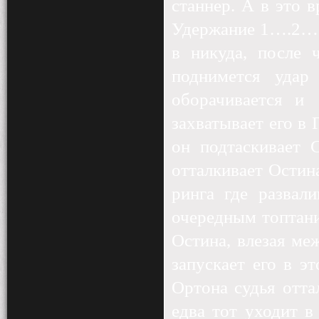
станнер. А в это 
Удержание 1….2…. 
в никуда, после 
поднимется удар
оборачивается и
захватывает его в
он подтаскивает 
отталкивает Остин
ринга где развал
очередным топтани
Остина, влезая ме
запускает его в э
Ортона судья отта
едва тот уходит в