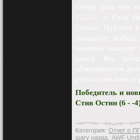
Остин бьет его н
1..2..3.. и Стив
Гнева». Публика в
празднует победу
чемпион выходит 
рингу. Рок заб
обмениваются долг
руки и уже вместе
Победитель и но
Стив Остин (6 - -4
Категория
:
Отчет о П
шагу назад
,
AWF Undi