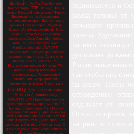
поднимаются и Ост
Дрю МакИнтайр
Рок
Пол Берчилл
ППВ
Джефф Харди
Шеймус
Царь в
клетке
Е-феда
E-feds
новости
Турнир
замка головы от 
Британцы против Американцев
Чемпионский контракт
Бой без правил
лежащего противн
Джимми Нобл
инферно
Владимир
Козлов
World Heavyweight title
Брок
колена. Удержание
Леснар
Клетка Искусств
рейтинг
google docs
Джон Сина
Шон Майклз
на него ножницы т
AWF Tag Team champion
AWF
HardCore champion
AWF ART-
Champion
AWF Heavyweight champion
доползает до канат
правила
ни шагу назад
Ад в клетке
Батиста
Капрал Тримбл
Рей
Рэнди выкатывается
Мистерио
настоящие британцы
РМ-
Альянс
Хардкор Холли
Кейн
так чтобы она свис
Хранилище душ
Похороненный
заживо
Пол Бирер
Дрим-бой
на ринге. После ч
Фирменные типы боев
The Amazing
шоу
Red
Дрим-шоу
голосование
ограждению опира
АртЗона
Домашнее шоу
Искусство боли
Брет Харт
Уличная
отдыхает от свои
драка
Невероятный Красный
619
718
До первого финишера
Мэтт Морган
Остин, опираясь н
претендент #1 на титул Арт-Чемпиона
AWF Undisputed champion of show Tim
Братья Разрушители
Дикая Кровь
Бой
на ринг и схватив
до нокаута
Самый стойкий
авторам
С
днем рождения!
prime
увольнения
Миз
удержание, причем
Биография
Кен Шамрок
биографии