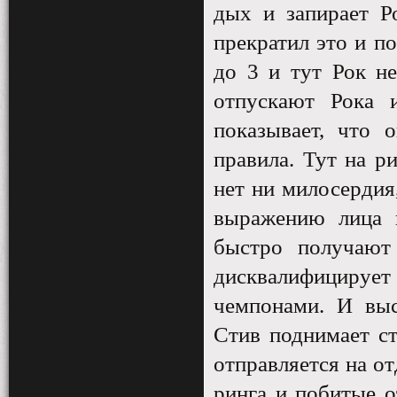
дых и запирает Ро
прекратил это и по
до 3 и тут Рок н
отпускают Рока 
показывает, что 
правила. Тут на р
нет ни милосердия
выражению лица 
быстро получают
дисквалифицируе
чемпонами. И выс
Стив поднимает ст
отправляется на о
ринга и побитые о