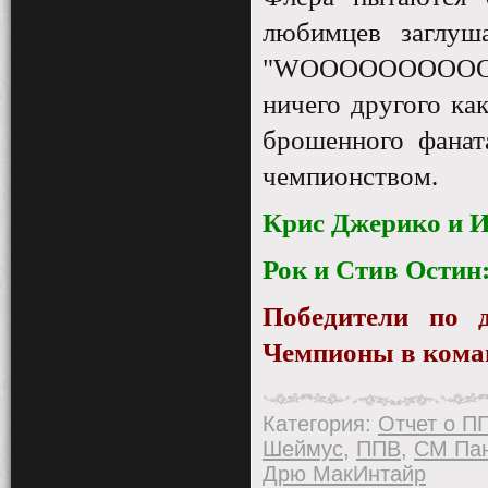
любимцев заглуш
"
WOOOOOOOOO
ничего другого ка
брошенного фанат
чемпионством.
Крис Джерико и И
Рок и Стив Остин:
Победители по 
Чемпионы в коман
Категория
:
Отчет о П
Шеймус
,
ППВ
,
СМ Па
Дрю МакИнтайр