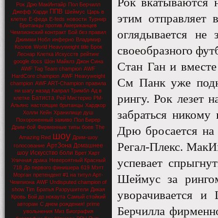
Рок вкатываются 
Рок
Дрю МакИнтайр
Пол Берчилл
ППВ
Джефф Харди
Шеймус
Царь в
этим отправляет 
клетке
Е-феда
E-feds
новости
Турнир
Британцы против Американцев
оглядывается не 
Чемпионский контракт
Бой без правил
Джимми Нобл
инферно
Владимир
Козлов
World Heavyweight title
Брок
своеобразного фут
Леснар
Клетка Искусств
рейтинг
google docs
Шон Майклз
Джон Сина
Стан Ган и вместе
AWF Tag Team champion
AWF
HardCore champion
AWF Heavyweight
См Панк уже подн
champion
AWF ART-Champion
правила
ни шагу назад
Капрал Тримбл
Ад в
рингу. Рок лезет 
Батиста
клетке
Рей Мистерио
РМ-
Альянс
настоящие британцы
Хардкор
забраться никому 
Холли
Кейн
Хранилище душ
Похороненный заживо
Пол Бирер
Дрим-бой
Фирменные типы боев
The
Дрю бросается на 
шоу
Amazing Red
Дрим-шоу
Регал-Плекс. МакИ
АртЗона
Домашнее
голосование
шоу
Искусство боли
Брет Харт
успевает спрыгнут
Уличная драка
Невероятный Красный
718
До первого финишера
619
Мэтт
Морган
претендент #1 на титул Арт-
Шеймус за рингом
Чемпиона
AWF Undisputed champion of
show Tim
Братья Разрушители
Дикая
уворачивается и 
Кровь
Бой до нокаута
Самый стойкий
авторам
С днем рождения!
prime
Берчилла фирменно
увольнения
Миз
Биография