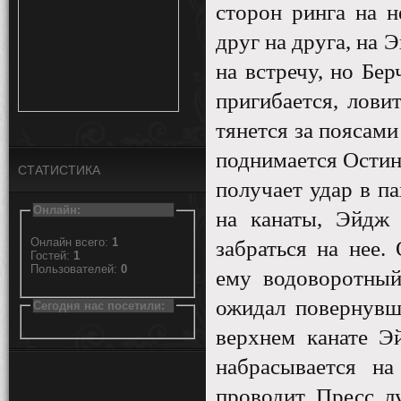
сторон ринга на 
друг на друга, на 
на встречу, но Бе
пригибается, лови
тянется за поясами
поднимается Остин
СТАТИСТИКА
получает удар в па
Онлайн:
на канаты, Эйдж 
Онлайн всего:
1
забраться на нее.
Гостей:
1
Пользователей:
0
ему водоворотный
ожидал повернувш
Сегодня нас посетили:
верхнем канате Э
набрасывается на
проводит Пресс лу