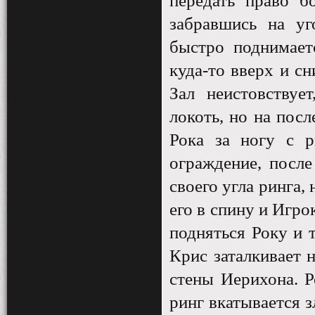
передать право б
забравшись на уг
быстро поднимает
куда-то вверх и сн
Зал неистовствуе
локоть, но на пос
Рока за ногу с р
ограждение, после
своего угла ринга,
его в спину и Игро
подняться Року и 
Крис заталкивает 
стены Иерихона. Р
ринг вкатывается 