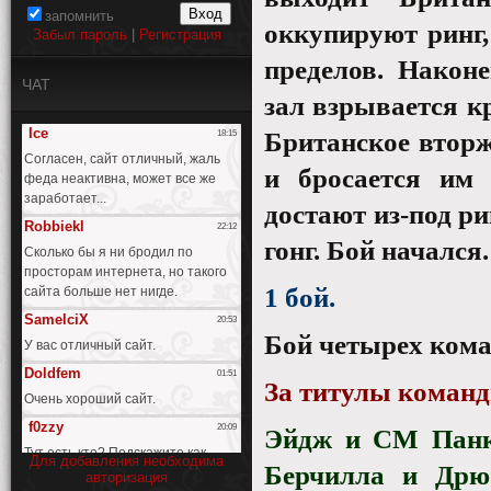
запомнить
оккупируют ринг,
Забыл пароль
|
Регистрация
пределов. Након
ЧАТ
зал взрывается к
Британское вторж
и бросается им
достают из-под ри
гонг. Бой начался.
1 бой.
Бой четырех кома
За титулы коман
Эйдж и СМ Панк
Для добавления необходима
Берчилла и Дрю
авторизация