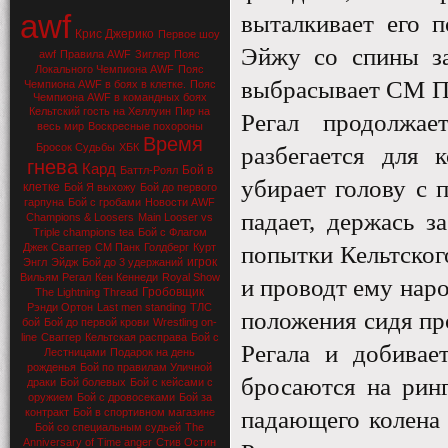
awf
выталкивает его 
Крис Джерико
Первое шоу
Эйжу со спины за
awf
Правила AWF
Зиглер
Пояс
Локального Чемпиона AWF
Пояс
выбрасывает СМ Па
Чемпиона AWF в боях в клетке.
Пояс
Чемпиона AWF в командных боях
Кельтский гость на Хеллуин
Пир на
Регал продолжа
весь мир
Воскресные похороны
Время
Бросок Судьбы
ХБК
разбегается для 
гнева
Кард
Бой в
Баттл-Роял
убирает голову с 
клетке
Бой Я выхожу
Бой до первого
гарпуна
Бой с гробами
Новости AWF
падает, держась з
Champions & Loosers
Main Looser vs
Triple champions tea
Бой с Флагом
Джек Сваггер
СМ Панк
Голдберг
Курт
попытки Кельтског
игрок
Энгл
Эйдж
Бой до 3 удержаний
Вильям Регал
Кен Кеннеди
Royal Show
и проводт ему нар
Гробовщик
The Lightning Thread
Рэнди Ортон
Last men standing
ТЛС
положения сидя пр
бой
Бой до первой крови
Wrestling on-
line
Сваггер
Кельтская расправа
Бой с
Регала и добивае
Лестницами
Подарок на день
рожденья
Бой по правилам Уличной
бросаются на ринг
драки
Бой болевых
Бой с кейсами с
оружием
Бой с дровосеками
Бой за
контракт
Бой в спортивном магазине
падающего колена 
Бой со специальным судьей
The
Anniversary of Time anger
Стив Остин