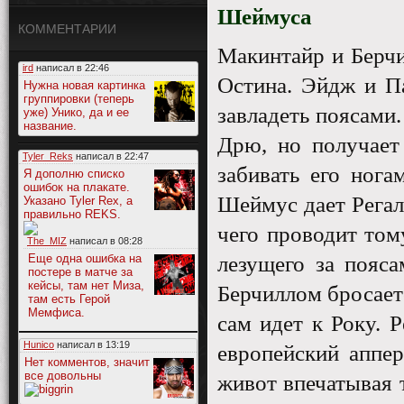
Шеймуса
КОММЕНТАРИИ
Макинтайр и Берчи
ird
написал в
22:46
Остина. Эйдж и Па
Нужна новая картинка
группировки (теперь
завладеть поясами
уже) Унико, да и ее
название.
Дрю, но получает
Tyler_Reks
написал в
22:47
забивать его нога
Я дополню списко
ошибок на плакате.
Шеймус дает Регал
Указано Tyler Rex, а
правильно REKS.
чего проводит том
The_MIZ
написал в
08:28
Еще одна ошибка на
лезущего за пояс
постере в матче за
кейсы, там нет Миза,
Берчиллом бросаетс
там есть Герой
Мемфиса.
сам идет к Року. 
Hunico
написал в
13:19
европейский аппер
Нет комментов, значит
все довольны
живот впечатывая 