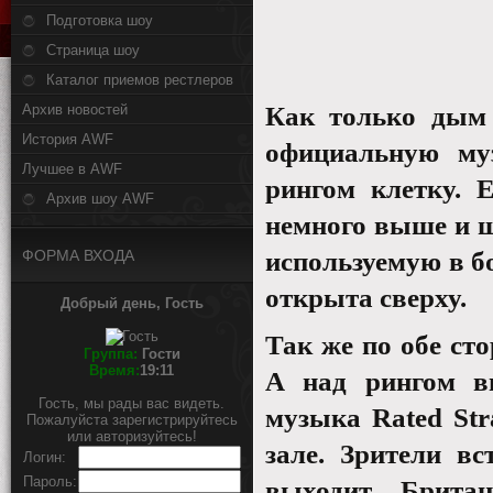
Подготовка шоу
Страница шоу
Каталог приемов рестлеров
Архив новостей
Как только дым 
История AWF
официальную м
Лучшее в AWF
рингом клетку. 
Архив шоу AWF
немного выше и ш
ФОРМА ВХОДА
используемую в бо
открыта сверху.
Добрый день, Гость
Так же по обе ст
Группа:
Гости
Время:
19:11
А над рингом в
Гость, мы рады вас видеть.
музыка
Rated
Str
Пожалуйста зарегистрируйтесь
или авторизуйтесь!
зале. Зрители в
Логин:
Пароль:
выходит Британ