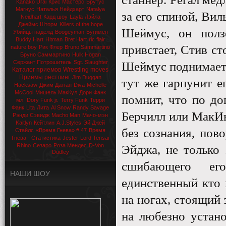
Kanako Urai
Крис Мастерс
Брутус
Магнус
Наталья Нейдхарт
Natalya
за его спиной, Вил
Neidhart
Кард шоу
Layla
Лэйла
Джеймс Шторм
Killers of the hope
Шеймус, он полз
Убийцы надежд
Boogeyman
Бугимен
Buddy Hart
Hitman
Bret Hart
ric flair
привстает, Стив ст
nature boy
Рик Флер
Bruno Sammartino
Бруно Саммартино
Hulk Hogan
Сержант Потрошитель
Sgt. Slaughter
Шеймус поднимаетс
Каталог приемов
Wrestling moves
Приемы рестлинг
Jim Duggan
тут же гарпунит е
Hacksaw
Джим Дагган
Diva
Michelle
McCool
Мишель МакКул
Дори Фанк
помнит, что по до
мл.
Dory Funk jr.
Terry Funk
Терри
Фанк
Lita
Лита
Al Snow
Randy Savage
Берчилл или МакИн
Рэнди Сэвидж
Macho Man
Мачо-мэн
Kaitlyn
Кейтлин
A.J.Styles
Эй Джей
без сознания, пов
Стайлс
«Время Гнева» # 47
Время
Гнева - Статистика
Jester
Lord Tensai
Rhino
Сезаро
Роза Мендес
D-Von
Эйджа, не только 
Dudley
сшибающего его
НАШИ ШОУ
единственный кто 
на ногах, стоящий
на любезно устан