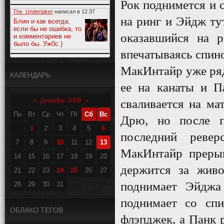
Рок поднимется и 
The_Undertaker
написал в
12:37
на ринг и Эйдж ту
Блин и как всегда,
если бы не ошибка, то
оказавшийся на р
и комментариев не
было бы. Уж0с.)
впечатываясь спино
МакИнтайр уже ряд
КАЛЕНДАРЬ
ее на канаты и П
«
Декабрь 2009
»
сваливается на ма
Пн
Вт
Ср
Чт
Пт
Сб
Вс
Дрю, но после п
1
2
3
4
5
6
последний реве
7
8
9
10
11
12
13
МакИнтайр прерыв
14
15
16
17
18
19
20
держится за живо
21
22
23
24
25
26
27
поднимает Эйджа
28
29
30
31
поднимает со сп
ОБЛАКО ТЕГОВ
флэпджек, а Панк 