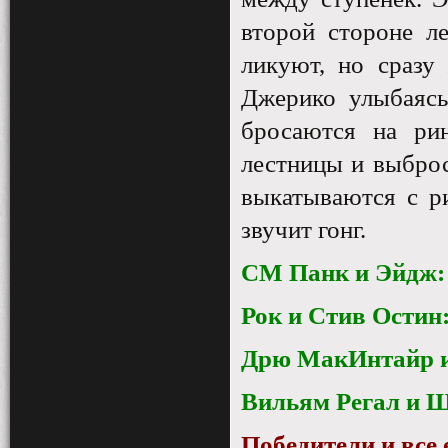
второй стороне л
ликуют, но сразу
Джерико улыбаясь
бросаются на ри
лестницы и выброс
выкатываются с р
звучит гонг.
СМ Панк и Эйдж:
Рок и Стив Остин:
Дрю МакИнтайр и 
Вильям Регал и Ш
Победители и все