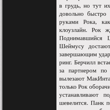
в грудь, но тут 
довольно быстро 
руками Рока, ка
клоузлайн. Рок ж
Поднимавшийся Ш
Шеймусу достают
завершающим удар
ринг. Берчилл вст
за партнером по
вылезают МакИнтай
только Рок оборачи
устанавливают п
шевелится. Панк 