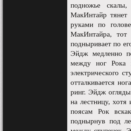
подножье скалы,
МакИнтайр тянет 
руками по голове
МакИнтайра, тот 
подныривает по ег
Эйдж медленно по
между ног Рока 
электрического ст
отталкивается ног
ринг. Эйдж огляды
на лестницу, хотя
поясам Рок вска
поднырнув под ле
между ступенек. Э