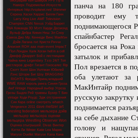
биографии
Кен Шамрок
PPV
Путь
панча на 180 гр
Наверх
Подземелье Искусств
Интервью
http://vsplanet.net/
Shimmer
проводит ему т
Серена
Хаски Харрис
Билли Ганн
Larry King Live
AWF Television
Champion
CNN
Nexus
Уэйд Баррет
поднимающегося Ро
TNA
Команда 3D
Мэтт Харди
Десмонд
Вульф
Дебра
Кевин Неш
Эл Сноу
спайнбастер Рега
Самоа Джо
Мр. Кеннеди
Винс МакМэн
Дэйв Лагана
nxt
Кристи Риччи
бросается на Рока
Алоизия
ROH
aaa
main-event
ImpacT
Пол Лондон
Халк Хоган
hell in a cell
затылок и прибавл
Джефф Джаррет
Бой с лестницаии
Чайна
кино
Legendary
Тэзз
24/7
Топ
Пол врезается в п
рестлеров
драфт
Гигант Гонзсалес
Rip
Скотт Холл
Шон Уолтман
Юбилей
Лэнс Шторм
Биг Шоу
BRAGGING
оба улетают за 
RIGHTS
Фредди Принц младший
WWE
RAW
король ринга
Синяя Гроза
МакИнтайр подним
Awf Vintage
Народный выбор
Угроза
Грозы
Быдло Рей
травмы
Букер Т
Био
русскую закрутку и
vintage
Коди Роудс
Эдж
отстранения
Син Кара
online
смотреть
whatch
поднимается разъя
dave meltzer
art
Vengeance
2011
wresling federation
мельзера
дэйв
на себе дыхание С
мельцер
мельсера
оценки
мельцера
Wrestling Observer
Won
Оценка отыгрышей.
Divas
Винтер
голову и нащупа
Кэтти Ли
Winter
Katie Lea
Марис
Maryse Ouellet
Maryse
Kana
Кана
станнер. Регал ме