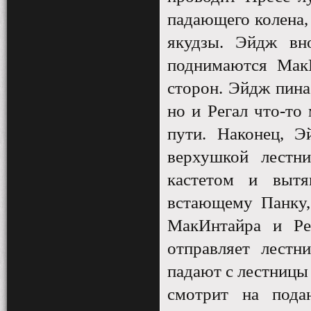
падающего колена,
якудзы. Эйдж вно
поднимаются МакИ
сторон. Эйдж пина
но и Регал что-то
пути. Наконец, Э
верхушкой лест
кастетом и выт
встающему Панку,
МакИнтайра и Рег
отправляет лест
падают с лестницы
смотрит на пода