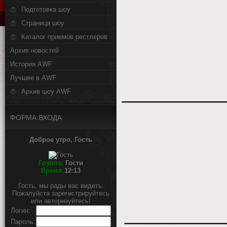
Подготовка шоу
Страница шоу
Каталог приемов рестлеров
Архив новостей
История AWF
Лучшее в AWF
_________
Архив шоу AWF
ФОРМА ВХОДА
Доброе утро, Гость
Группа:
Гости
Время:
12:13
Гость, мы рады вас видеть.
Пожалуйста зарегистрируйтесь
или авторизуйтесь!
_________
Логин:
Пароль: