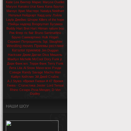
Katie Lea
Винтер
Марис
Maryse Ouellet
Maryse
Kanako Urai
Кана
Kana
Брутус
Магнус
Крис Мастерс
Natalya Neidhart
Наталья Нейдхарт
Кард шоу
Лэйла
Layla
Джеймс Шторм
Killers of the hope
Убийцы надежд
Boogeyman
Бугимен
Buddy Hart
Bret Hart
Hitman
nature boy
Рик Флер
ric flair
Bruno Sammartino
Бруно Саммартино
Hulk Hogan
Сержант Потрошитель
Sgt. Slaughter
Wrestling moves
Приемы рестлинг
Каталог приемов
Jim Duggan
Hacksaw
Джим Дагган
Diva
Мишель
МакКул
Michelle McCool
Dory Funk jr.
Дори Фанк мл.
Терри Фанк
Terry Funk
Лита
Lita
Al Snow
Мачо-мэн
Рэнди
Сэвидж
Randy Savage
Macho Man
Kaitlyn
Кейтлин
Эй Джей Стайлс
A.J.Styles
«Время Гнева» # 47
Время
Гнева - Статистика
Jester
Lord Tensai
Rhino
Сезаро
Роза Мендес
D-Von
Dudley
НАШИ ШОУ