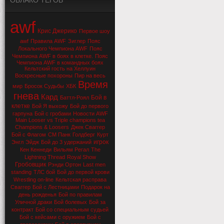
ОБЛАКО ТЕГОВ
awf
Крис Джерико
Первое шоу
awf
Правила AWF
Зиглер
Пояс
Локального Чемпиона AWF
Пояс
Чемпиона AWF в боях в клетке.
Пояс
Чемпиона AWF в командных боях
Кельтский гость на Хеллуин
Воскресные похороны
Пир на весь
Время
мир
Бросок Судьбы
ХБК
гнева
Кард
Бой в
Баттл-Роял
клетке
Бой Я выхожу
Бой до первого
гарпуна
Бой с гробами
Новости AWF
Main Looser vs Triple champions tea
Champions & Loosers
Джек Сваггер
Бой с Флагом
СМ Панк
Голдберг
Курт
игрок
Энгл
Эйдж
Бой до 3 удержаний
Кен Кеннеди
Вильям Регал
The
Lightning Thread
Royal Show
Гробовщик
Рэнди Ортон
Last men
standing
ТЛС бой
Бой до первой крови
Wrestling on-line
Кельтская расправа
Сваггер
Бой с Лестницами
Подарок на
день рожденья
Бой по правилам
Уличной драки
Бой болевых
Бой за
контракт
Бой со специальным судьей
Бой с кейсами с оружием
Бой с