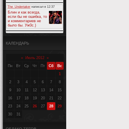
The_Undertaker
написал в
12:37
Блин и как всегда,
если бы не ошибка, то
и комментариев не
было бы. Уж0с.)
КАЛЕНДАРЬ
«
Июль 2012
»
Пн
Вт
Ср
Чт
Пт
Сб
Вс
1
2
3
4
5
6
7
8
9
10
11
12
13
14
15
16
17
18
19
20
21
22
23
24
25
26
27
28
29
30
31