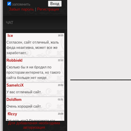
запомнить
Забыл пароль
|
Регистрация
ЧАТ
_________
Для добавления необходима
авторизация