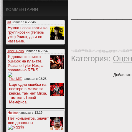
КОММЕНТАРИИ
_________
ird
написал в
22:46
Нужна новая картинка
группировки (теперь
уже) Унико, да и ее
название.
Tyler_Reks
написал в
22:47
Категория
:
Оце
Я дополню списко
ошибок на плакате.
Указано Tyler Rex, а
правильно REKS.
Добавлять
The_MIZ
написал в
08:28
Еще одна ошибка на
постере в матче за
кейсы, там нет Миза,
там есть Герой
Мемфиса.
Hunico
написал в
13:19
Нет комментов, значит
все довольны