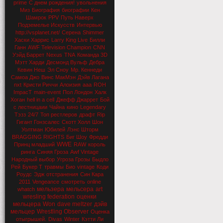
prime
С днем рождения!
увольнения
Миз
Биография
биографии
Кен
Шамрок
PPV
Путь Наверх
Подземелье Искусств
Интервью
http://vsplanet.net/
Серена
Shimmer
Хаски Харрис
Larry King Live
Билли
Ганн
AWF Television Champion
CNN
Уэйд Баррет
Nexus
TNA
Команда 3D
Мэтт Харди
Десмонд Вульф
Дебра
Кевин Неш
Эл Сноу
Мр. Кеннеди
Самоа Джо
Винс МакМэн
Дэйв Лагана
nxt
Кристи Риччи
Алоизия
aaa
ROH
ImpacT
main-event
Пол Лондон
Халк
Хоган
hell in a cell
Джефф Джаррет
Бой
с лестницаии
Чайна
кино
Legendary
Тэзз
24/7
Топ рестлеров
драфт
Rip
Гигант Гонзсалес
Скотт Холл
Шон
Уолтман
Юбилей
Лэнс Шторм
BRAGGING RIGHTS
Биг Шоу
Фредди
WWE
Принц младший
RAW
король
ринга
Синяя Гроза
Awf Vintage
Народный выбор
Угроза Грозы
Быдло
Рей
Букер Т
травмы
Био
vintage
Коди
Роудс
Эдж
отстранения
Син Кара
2011
Vengeance
смотреть
online
мельзера
мельсера
art
whatch
wresling federation
оценки
мельцера
Won
dave meltzer
дэйв
мельцер
Wrestling Observer
Оценка
отыгрышей.
Divas
Winter
Кэтти Ли