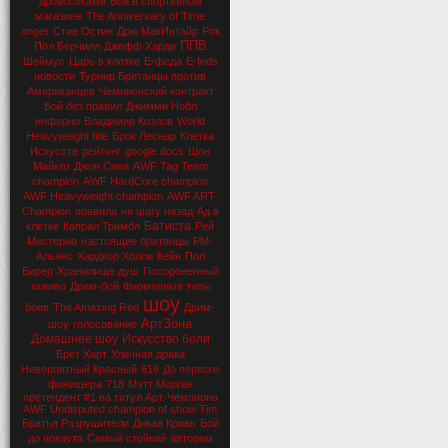
дровосеками
Бой в спортивном
магазине
The Anniversary of Time
anger
Стив Остин
Дрю МакИнтайр
Рок
ППВ
Пол Берчилл
Джефф Харди
Шеймус
Царь в клетке
Е-феда
E-feds
новости
Турнир Британцы против
Американцев
Чемпионский контракт
Бой без правил
Джимми Нобл
инферно
Владимир Козлов
World
Heavyweight title
Брок Леснар
Клетка
Искусств
рейтинг
google docs
Шон
Майклз
Джон Сина
AWF Tag Team
champion
AWF HardCore champion
AWF Heavyweight champion
AWF ART-
Champion
правила
ни шагу назад
Ад в
Батиста
клетке
Капрал Тримбл
Рей
Мистерио
настоящие британцы
РМ-
Альянс
Хардкор Холли
Кейн
Пол
Бирер
Хранилище душ
Похороненный
заживо
Дрим-бой
Фирменные типы
шоу
боев
The Amazing Red
Дрим-
АртЗона
шоу
голосование
Домашнее шоу
Искусство боли
Брет Харт
Уличная драка
Невероятный Красный
619
До первого
финишера
718
Мэтт Морган
претендент #1 на титул Арт-Чемпиона
AWF Undisputed champion of show Tim
Братья Разрушители
Дикая Кровь
Бой
до нокаута
Самый стойкий
авторам