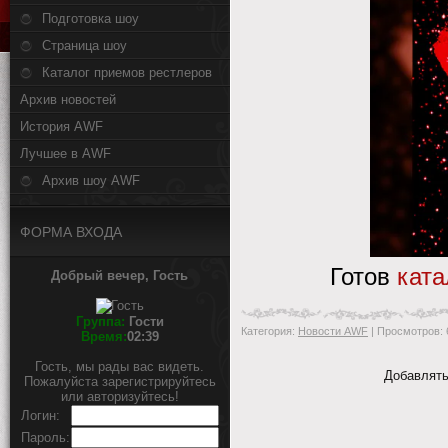
Подготовка шоу
Страница шоу
Каталог приемов рестлеров
Архив новостей
История AWF
Лучшее в AWF
Архив шоу AWF
ФОРМА ВХОДА
Готов
ката
Добрый вечер, Гость
Группа:
Гости
Категория
:
Новости AWF
|
Просмотров
:
Время:
02:39
Гость, мы рады вас видеть.
Добавлять
Пожалуйста зарегистрируйтесь
или авторизуйтесь!
Логин:
Пароль: