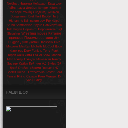
Neidhart
Наталья Нейдхарт
Кард шоу
Лэйла
Layla
Джеймс Шторм
Killers of
the hope
Убийцы надежд
Бугимен
Boogeyman
Bret Hart
Buddy Hart
Hitman
ric flair
nature boy
Рик Флер
Bruno Sammartino
Бруно Саммартино
Hulk Hogan
Сержант Потрошитель
Sgt.
Wrestling moves
Каталог
Slaughter
приемов
Приемы рестлинг
Jim
Duggan
Джим Дагган
Hacksaw
Diva
Мишель МакКул
Michelle McCool
Дори
Фанк мл.
Dory Funk jr.
Terry Funk
Терри Фанк
Лита
Lita
Al Snow
Macho
Man
Рэнди Сэвидж
Мачо-мэн
Randy
Savage
Kaitlyn
Кейтлин
A.J.Styles
Эй
Джей Стайлс
«Время Гнева» # 47
Время Гнева - Статистика
Jester
Lord
Tensai
Rhino
Сезаро
Роза Мендес
D-
Von Dudley
НАШИ ШОУ