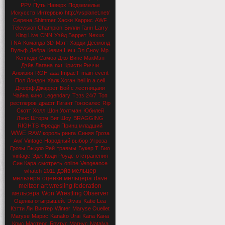
PPV
Путь Наверх
Подземелье
Искусств
Интервью
http://vsplanet.net/
Серена
Shimmer
Хаски Харрис
AWF
Television Champion
Билли Ганн
Larry
King Live
CNN
Уэйд Баррет
Nexus
TNA
Команда 3D
Мэтт Харди
Десмонд
Вульф
Дебра
Кевин Неш
Эл Сноу
Мр.
Кеннеди
Самоа Джо
Винс МакМэн
Дэйв Лагана
nxt
Кристи Риччи
Алоизия
ROH
aaa
ImpacT
main-event
Пол Лондон
Халк Хоган
hell in a cell
Джефф Джаррет
Бой с лестницаии
Чайна
кино
Legendary
Тэзз
24/7
Топ
рестлеров
драфт
Гигант Гонзсалес
Rip
Скотт Холл
Шон Уолтман
Юбилей
Лэнс Шторм
Биг Шоу
BRAGGING
RIGHTS
Фредди Принц младший
WWE
RAW
король ринга
Синяя Гроза
Awf Vintage
Народный выбор
Угроза
Грозы
Быдло Рей
травмы
Букер Т
Био
vintage
Эдж
Коди Роудс
отстранения
Син Кара
смотреть
online
Vengeance
дэйв мельцер
whatch
2011
мельзера
оценки мельцера
dave
meltzer
art wresling federation
мельсера
Won
Wrestling Observer
Оценка отыгрышей.
Divas
Katie Lea
Кэтти Ли
Винтер
Winter
Maryse Ouellet
Maryse
Марис
Kanako Urai
Kana
Кана
Крис Мастерс
Брутус Магнус
Natalya