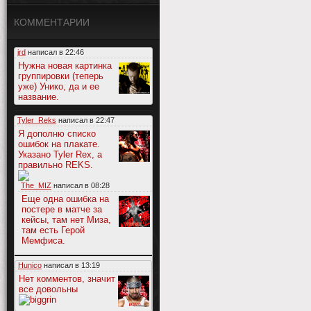
КОММЕНТАРИИ
ird
написал в
22:46
Нужна новая картинка
группировки (теперь
уже) Унико, да и ее
название.
Tyler_Reks
написал в
22:47
Я дополню списко
ошибок на плакате.
Указано Tyler Rex, а
правильно REKS.
The_MIZ
написал в
08:28
Еще одна ошибка на
постере в матче за
кейсы, там нет Миза,
там есть Герой
Мемфиса.
Hunico
написал в
13:19
Нет комментов, значит
все довольны