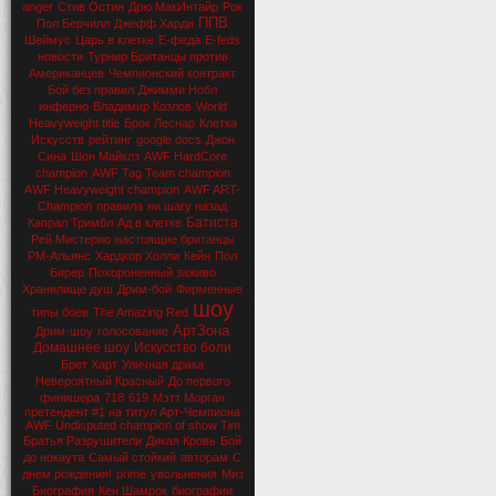
anger
Стив Остин
Дрю МакИнтайр
Рок
ППВ
Пол Берчилл
Джефф Харди
Шеймус
Царь в клетке
Е-феда
E-feds
новости
Турнир Британцы против
Американцев
Чемпионский контракт
Бой без правил
Джимми Нобл
инферно
Владимир Козлов
World
Heavyweight title
Брок Леснар
Клетка
Искусств
рейтинг
google docs
Джон
Сина
Шон Майклз
AWF HardCore
champion
AWF Tag Team champion
AWF Heavyweight champion
AWF ART-
Champion
правила
ни шагу назад
Батиста
Капрал Тримбл
Ад в клетке
Рей Мистерио
настоящие британцы
РМ-Альянс
Хардкор Холли
Кейн
Пол
Бирер
Похороненный заживо
Хранилище душ
Дрим-бой
Фирменные
шоу
типы боев
The Amazing Red
АртЗона
Дрим-шоу
голосование
Домашнее шоу
Искусство боли
Брет Харт
Уличная драка
Невероятный Красный
До первого
финишера
718
619
Мэтт Морган
претендент #1 на титул Арт-Чемпиона
AWF Undisputed champion of show Tim
Братья Разрушители
Дикая Кровь
Бой
до нокаута
Самый стойкий
авторам
С
днем рождения!
prime
увольнения
Миз
Биография
Кен Шамрок
биографии