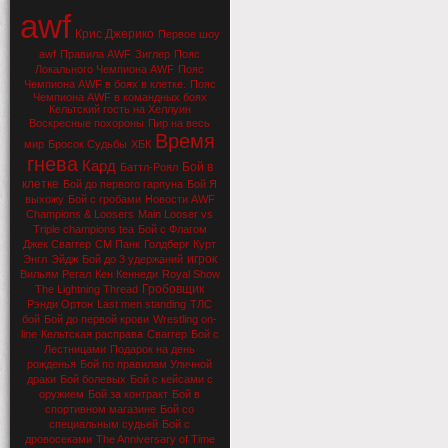
awf
Крис Джерико
Первое шоу
awf
Правила AWF
Зиглер
Пояс
Локального Чемпиона AWF
Пояс
Чемпиона AWF в боях в клетке.
Пояс
Чемпиона AWF в командных боях
Кельтский гость на Хеллуин
Воскресные похороны
Пир на весь
Время
мир
Бросок Судьбы
ХБК
гнева
Кард
Бой в
Баттл-Роял
клетке
Бой до первого гарпуна
Бой Я
выхожу
Бой с гробами
Новости AWF
Champions & Loosers
Main Looser vs
Triple champions tea
Бой с Флагом
Джек Сваггер
СМ Панк
Голдберг
Курт
игрок
Энгл
Эйдж
Бой до 3 удержаний
Вильям Регал
Кен Кеннеди
Royal Show
Гробовщик
The Lightning Thread
Рэнди Ортон
Last men standing
ТЛС
бой
Бой до первой крови
Wrestling on-
line
Кельтская расправа
Сваггер
Бой с
Лестницами
Подарок на день
рожденья
Бой по правилам Уличной
драки
Бой болевых
Бой с кейсами с
оружием
Бой за контракт
Бой в
спортивном магазине
Бой со
специальным судьей
Бой с
дровосеками
The Anniversary of Time