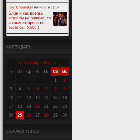
The_Undertaker
написал в
12:37
Блин и как всегда,
если бы не ошибка, то
и комментариев не
было бы. Уж0с.)
КАЛЕНДАРЬ
«
Сентябрь 2012
»
Пн
Вт
Ср
Чт
Пт
Сб
Вс
1
2
3
4
5
6
7
8
9
10
11
12
13
14
15
16
17
18
19
20
21
22
23
24
25
26
27
28
29
30
ОБЛАКО ТЕГОВ