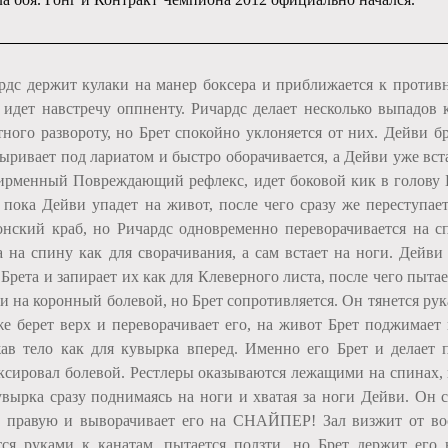
рдс держит кулаки на манер боксера и приближается к противн
 идет навстречу оппненту. Ричардс делает несколько выпадов
тного развороту, но Брет спокойно уклоняется от них. Дейви б
ыривает под лариатом и быстро оборачивается, а Дейви уже вст
ирменный Повреждающий рефлекс, идет боковой кик в голову Б
 пока Дейви упадет на живот, после чего сразу же переступае
онский краб, но Ричардс одновременно переворачивается на с
а на спину как для сворачивания, а сам встает на ноги. Дейв
 Брета и запирает их как для Клеверного листа, после чего пыта
и на коронный болевой, но Брет сопротивляется. Он тянется рук
же берет верх и переворачивает его, на живот Брет поджимает 
ав тело как для кувырка вперед. Именно его Брет и делает
ксировал болевой. Рестлеры оказываются лежащими на спинах, 
увырка сразу поднимаясь на ноги и хватая за ноги Дейви. Он с
 правую и выворачивает его на СНАЙПЕР! Зал визжит от вос
тся руками к канатам, пытается ползти, но Брет держит его 