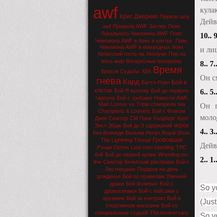
awf
кула
Крис Джерико
Первое шоу
Дейв
awf
Правила AWF
Зиглер
Пояс
Локального Чемпиона AWF
Пояс
10.. 9
Чемпиона AWF в боях в клетке.
Пояс
Чемпиона AWF в командных боях
и ли
Кельтский гость на Хеллуин
Пир на
весь мир
Воскресные похороны
8.. 7.
Время
Бросок Судьбы
ХБК
Он см
гнева
Кард
Бой в
Баттл-Роял
клетке
6.. 5.
Бой Я выхожу
Бой до первого
гарпуна
Бой с гробами
Новости AWF
Main Looser vs Triple champions tea
Он п
Champions & Loosers
Бой с Флагом
моло
Джек Сваггер
СМ Панк
Голдберг
Курт
игрок
Энгл
Эйдж
Бой до 3 удержаний
4.. 3.
Кен Кеннеди
Вильям Регал
Royal Show
Гробовщик
The Lightning Thread
Дейв
Рэнди Ортон
Last men standing
ТЛС
бой
Бой до первой крови
Wrestling on-
2.. 1.
line
Сваггер
Кельтская расправа
Бой с
Лестницами
Подарок на день
рожденья
Бой по правилам Уличной
драки
Бой болевых
Бой с
So y
дровосеками
Бой с кейсами с
оружием
Бой за контракт
Бой в
(Just
спортивном магазине
Бой со
специальным судьей
The Anniversary
So y