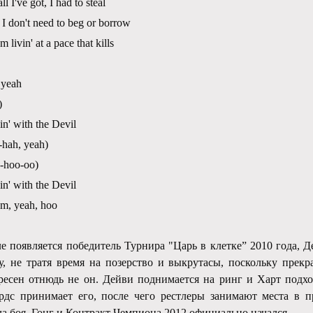
l I've got, I had to steal
 I don't need to beg or borrow
m livin' at a pace that kills
 yeah
)
n' with the Devil
hah, yeah)
-hoo-oo)
n' with the Devil
'm, yeah, hoo
ле появляется победитель Турнира "Царь в клетке” 2010 года, 
у, не тратя время на позерство и выкрутасы, поскольку прекр
ресен отнюдь не он. Дейви поднимается на ринг и Харт подхо
рдс принимает его, после чего рестлеры занимают места в 
ла боя. Гонг и Контракт Чемпиона 2012 официально начался.