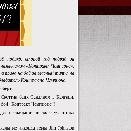
д подряд, второй год подряд он
 и называемом «Контракт Чемпиона».
 а право на бой за главный титул на
обладатель Контракта Чемпиона.
обертс:
 Скоттиа банк Саддлдом в Калгари,
т бой "Контракт Чемпиона”!
идят в ожидание первого участника
чальные аккорда темы Jim Johnston