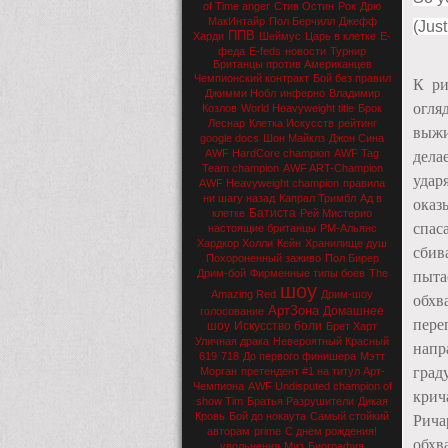
of Time anger
Стив Остин
Рок
Дрю
МакИнтайр
Пол Берчилл
Джефф
(Just
ППВ
Харди
Шеймус
Царь в клетке
Е-
феда
E-feds
новости
Турнир
Британцы против Американцев
Чемпионский контракт
Бой без правил
К ри
Джимми Нобл
инферно
Владимир
огля
Козлов
World Heavyweight title
Брок
Леснар
Клетка Искусств
рейтинг
выжи
google docs
Шон Майклз
Джон Сина
AWF HardCore champion
AWF Tag
дела
Team champion
AWF ART-Champion
удар
AWF Heavyweight champion
правила
ни шагу назад
Капрал Тримбл
Ад в
оказ
Батиста
клетке
Рей Мистерио
спас
настоящие британцы
РМ-Альянс
Хардкор Холли
Кейн
Хранилище душ
сбив
Похороненный заживо
Пол Бирер
Дрим-бой
Фирменные типы боев
The
пыта
шоу
Amazing Red
Дрим-шоу
обхв
АртЗона
Домашнее
голосование
пере
шоу
Искусство боли
Брет Харт
Уличная драка
Невероятный Красный
напр
619
718
До первого финишера
Мэтт
град
Морган
претендент #1 на титул Арт-
Чемпиона
AWF Undisputed champion of
крич
show Tim
Братья Разрушители
Дикая
Кровь
Бой до нокаута
Самый стойкий
Рича
авторам
prime
С днем рождения!
обхв
увольнения
Миз
Биография