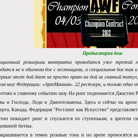
Предыстория боя:
иционный розыгрыш контракта проводится уже третий го
одится не в обычном бое с лестницами, а специальном бое так
ервые этот бой дает не просто право на бой за главный титул,
ном шоу Федерации: «АртМаниия». 22 рестлера, и только один 
готово к главному событию шоу. На ринг поднимается Джастин Р
мы и Господа, Леди и Джентельмены. Здесь и сейчас на арене
ерта, Канада, Федерация "Рестлинг как Искусство” представляе
тин пикидает ринг и спускается по ступенькам, а зрители с
дняшней битвы.
окрашивается в темно розовые тона и по арене проносятся на