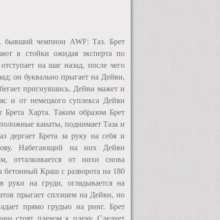
 бывший чемпион AWF: Таз. Брет
тают в стойки ожидая эксперта по
отступает на шаг назад, после чего
зад; он буквально прыгает на Дейви,
збегает пригнувшись. Дейви мажет и
ояс и от немецкого суплекса Дейви
т Брета Харта. Таким образом Брет
оположные канаты, поднимает Таза и
аз дергает Брета за руку на себя и
олову. Набегающий на них Дейви
м, отталкивается от нихи снова
на бетонный Краш с разворота на 180
в руки на груди, оглядывается на
натов прыгает сплэшем на Дейви, но
адает прямо грудью на ринг. Брет
они стоят плечом к плечу. Следует