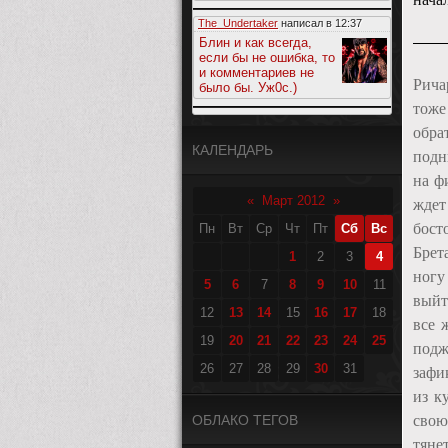
The_Undertaker
написал в
12:37
Блин и как всегда,
если бы не ошибка, то
и комментариев не
Рича
было бы. Уж0с.)
тоже
обра
КАЛЕНДАРЬ
подн
на ф
«
Март 2012
»
ждет
бост
Пн
Вт
Ср
Чт
Пт
Сб
Вс
Брет
1
2
3
4
ногу
5
6
7
8
9
10
11
выйт
12
13
14
15
16
17
18
все 
19
20
21
22
23
24
25
подж
26
27
28
29
30
31
зафи
из к
свою
ОБЛАКО ТЕГОВ
тяне