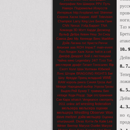
биографии
Кен Шамрок
PPV
Путь
русс
Наверх
Подземелье Искусств
пров
Интервью
http://vsplanet.net/
Shimmer
Серена
Хаски Харрис
AWF Television
ноги
Champion
Larry King Live
Билли Ганн
CNN
Nexus
Уэйд Баррет
TNA
Таз 
Команда 3D
Мэтт Харди
Десмонд
Брет
Вульф
Дебра
Кевин Неш
Эл Сноу
Самоа Джо
Мр. Кеннеди
Винс МакМэн
атак
Дэйв Лагана
nxt
Кристи Риччи
Алоизия
aaa
ROH
ImpacT
main-event
10.. 9
Пол Лондон
Халк Хоган
hell in a cell
Джефф Джаррет
Бой с лестницаии
Дейв
Чайна
кино
Legendary
24/7
Тэзз
Топ
рестлеров
драфт
Гигант Гонзсалес
Rip
8.. 7.
Скотт Холл
Шон Уолтман
Юбилей
Лэнс Шторм
BRAGGING RIGHTS
Биг
Тепе
WWE
Шоу
Фредди Принц младший
ложи
RAW
король ринга
Синяя Гроза
Awf
Vintage
Народный выбор
Угроза Грозы
6.. 5.
Быдло Рей
Букер Т
травмы
Био
vintage
Коди Роудс
Эдж
отстранения
Дейв
Син Кара
whatch
Vengeance
смотреть
art wresling federation
2011
online
4.. 3.
мельзера
мельсера
оценки
мельцера
Wrestling Observer
Won
но е
dave meltzer
дэйв мельцер
Оценка
прод
отыгрышей.
Divas
Кэтти Ли
Katie Lea
Winter
Винтер
Maryse Ouellet
Maryse