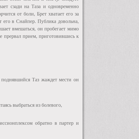
вает сзади на Таза и одновременно
рчится от боли, Брет хватает его за
т его в Снайпер. Публика довольна,
ешает вмешаться, он пробегает мимо
же прервал прием, приготовившись к
, поднявшийся Таз жаждет мести он
таясь выбраться из болевого,
миссионплексом обратно в партер и