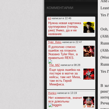
And al
КОММЕНТАРИИ
Least
Yes I'
ird
написал в
22:46
Нужна новая картинка
группировки (теперь
Ooh,
уже) Унико, да и ее
название.
(Ahh
Tyler_Reks
написал в
22:47
Runni
Я дополню списко
(Ahh-
ошибок на плакате.
Указано Tyler Rex, а
(Woo
правильно REKS.
Runni
The_MIZ
написал в
08:28
Еще одна ошибка на
Yes I
постере в матче за
кейсы, там нет Миза,
там есть Герой
Мемфиса.
В за
ринг
Hunico
написал в
13:19
инте
Нет комментов, значит
все довольны
Рича
нача