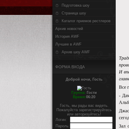
Подготовка шоу
Страница шоу
Каталог приемов рестлеров
Архив новостей
История AWF
Лучшее в AWF
Архив шоу AWF
Трад
пров
ФОРМА ВХОДА
И вп
глав
Доброй ночи, Гость
Все 
Группа:
Гости
- Да
Время:
06:20
Альб
Гость, мы рады вас видеть.
Пожалуйста зарегистрируйтесь
Джас
или авторизуйтесь!
сего
Логин:
Зал 
Пароль: