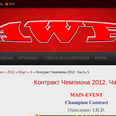
од
RSS
РТМАНИИ
АРТМАНИЯ I
СПИСОК ПОЛЬЗОВАТЕЛЕЙ
ФОРУМ
ИНФОРМАЦИЯ О САЙТЕ
AWF ROSTER
ая
»
2012
»
Март
»
4
» Контракт Чемпиона 2012. Часть 5.
Контракт Чемпиона 2012. Ча
MAIN-EVENT
Champion Contract
Описание
: I.R.D.