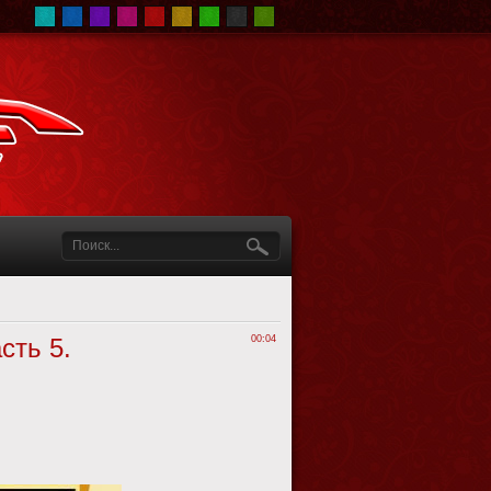
сть 5.
00:04