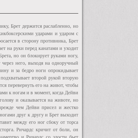
ику, Брет держится раслабленно, но
 кикбоксерскими ударами и ударом с
росается в сторону противника, Брет
ает на руки перед канатами и уходит
рета, но он блокирует руками ногу,
т через него, выходя на одноручный
пину и за бедро ноги опрокидывает
и подхватывает второй рукой вторую
ется перевернуть его на живот, чтобы
ами к ногам и в момент, когда Дейви
голову и оказывается на животе, но
 прежде чем Дейви присел и жестко
ногами друг к другу и Брет выходит
тавит между его ног сбоку от торса
торга. Ричардс кричит от боли, он
намертво и Ричардс со злости бьет