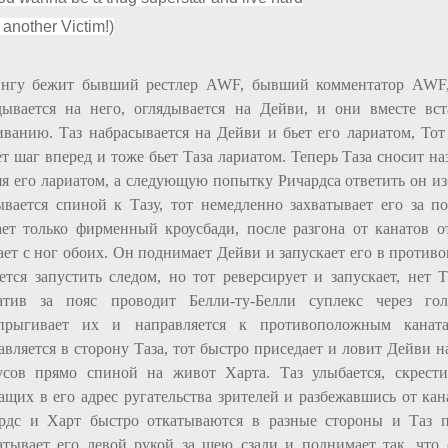
 another Victim!)
нгу бежит бывший рестлер AWF, бывший комментатор AWF,
дывается на него, оглядывается на Дейви, и они вместе вс
ванию. Таз набрасывается на Дейви и бьет его лариатом, Тот 
ет шаг вперед и тоже бьет Таза лариатом. Теперь Таза сносит на
яя его лариатом, а следующую попытку Ричардса ответить он и
ывается спиной к Тазу, тот немедленно захватывает его за п
ает только фирменный кроусбади, после разгона от канатов о
ает с ног обоих. Он поднимает Дейви и запускает его в против
ется запустить следом, но тот реверсирует и запускает, нет Т
атив за пояс проводит Белли-ту-Белли суплекс через г
прыгивает их и направляется к противоположным каната
авляется в сторону Таза, тот быстро приседает и ловит Дейви 
усов прямо спиной на живот Харта. Таз улыбается, скрести
ащих в его адрес ругательства зрителей и разбежавшись от ка
рдс и Харт быстро откатываются в разные стороны и Таз п
атывает его левой рукой за шею сзади и поднимает так, что 