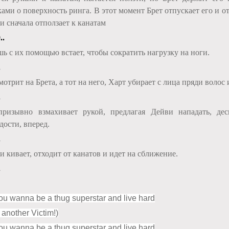
ками о поверхность ринга. В этот момент Брет отпускает его и о
и сначала отползает к канатам
..
шь с их помощью встает, чтобы сократить нагрузку на ноги.
.
отрит на Брета, а тот на него, Харт убирает с лица пряди волос и
.
ризывно взмахивает рукой, предлагая Дейви нападать, де
дости, вперед.
.
и кивает, отходит от канатов и идет на сближение.
.
ou wanna be a thug superstar and live hard
 another Victim!)
ou wanna be a thug superstar and live hard