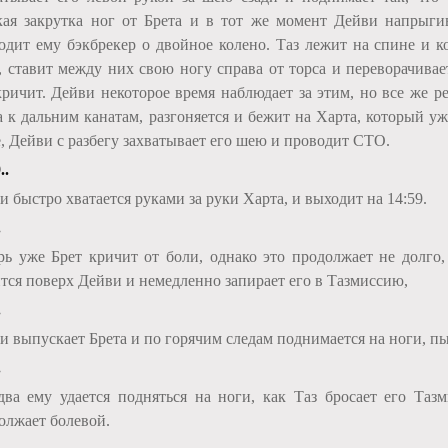
кая закрутка ног от Брета и в тот же момент Дейви напрыги
одит ему бэкбрекер о двойное колено. Таз лежит на спине и ко
, ставит между них свою ногу справа от торса и переворачивае
кричит. Дейви некоторое время наблюдает за этим, но все же р
а к дальним канатам, разгоняется и бежит на Харта, который у
е, Дейви с разбегу захватывает его шею и проводит СТО.
..
и быстро хватается руками за руки Харта, и выходит на 14:59.
.
рь уже Брет кричит от боли, однако это продолжает не долго
тся поверх Дейви и немедленно запирает его в Тазмиссию,
.
и выпускает Брета и по горячим следам поднимается на ноги, пы
.
два ему удается подняться на ноги, как Таз бросает его Таз
олжает болевой.