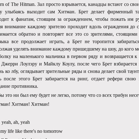
rn of The Hitman. Зал просто взрывается, канадцы встают со сво
у улыбаясь выходит сам Хитман. Брет делает фирменный та
одит к фанатам, стоящим за ограждением, чтобы пожать им р
яя внимание каждому зрителю проходит вдоль ограждения до с
имается обратно и повторяет все это со зрителями, стоящим
ка все продолжает играть, а Брет не торопится забираться
олжая уделять внимание каждому пришедшему на шоу, до кого мо
болку на маленького мальчика в первом ряду и возвращается к
 Джерри Лоулэру и Майклу Коулу, после чего Брет взбирается
нь ко лбу, оглядывает зрительные ряды и снова делает свой таун
 после этого Брет забирается на ринг, отдает рефери свою 
ание противника.
бы это ни был ему будет не легко, потому что со всех трибун несе
тман! Хитман! Хитман!
 yeah, ah, yeah
e my life like there's no tomorrow