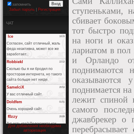
Сами Каллиха
запомнить
ступеньками, н
Забыл пароль
|
Регистрация
сбивает боков
ЧАТ
тот быстро под
на ноги и оказ
лариатом в пол
и Орландо о
поднимаются 
оказываются 
поднимается на 
лежит спиной 
самого послед
джавбрекер о 
Для добавления необходима
перебрасывает 
авторизация