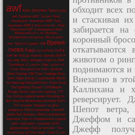
awf
обходит всех п
Крис Джерико
Первое шоу
awf
Правила AWF
Зиглер
Пояс
и стаскивая их
Локального Чемпиона AWF
Пояс
Чемпиона AWF в боях в клетке.
Пояс
забирается на
Чемпиона AWF в командных боях
Кельтский гость на Хеллуин
коронный бросо
Воскресные похороны
Пир на весь
Время
мир
Бросок Судьбы
ХБК
откатываются 
гнева
Кард
Бой в
Баттл-Роял
клетке
Бой до первого гарпуна
Бой Я
животом о ринг
выхожу
Бой с гробами
Новости AWF
Champions & Loosers
Main Looser vs
поднимаются и 
Triple champions tea
Бой с Флагом
Джек Сваггер
СМ Панк
Голдберг
Курт
Внезапно в это
игрок
Энгл
Эйдж
Бой до 3 удержаний
Кен Кеннеди
Вильям Регал
Royal Show
Каллихана и х
Гробовщик
The Lightning Thread
Рэнди Ортон
Last men standing
ТЛС
бой
Бой до первой крови
Wrestling on-
реверсирует. 
line
Сваггер
Кельтская расправа
Бой с
Лестницами
Подарок на день
Шепот ветра,
рожденья
Бой по правилам Уличной
драки
Бой болевых
Бой в спортивном
Джеффом и са
магазине
Бой со специальным судьей
Бой с кейсами с оружием
Бой с
Джефф получ
дровосеками
Бой за контракт
The
Anniversary of Time anger
Стив Остин