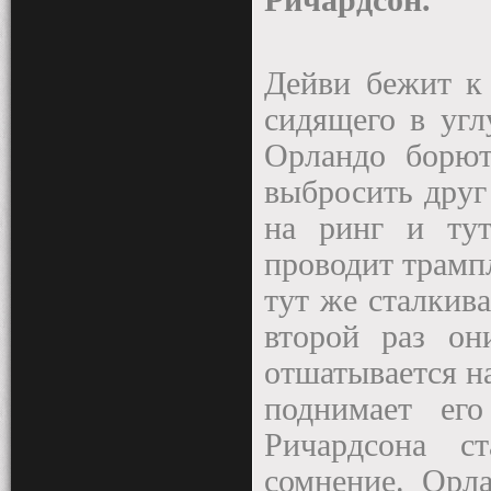
Ричардсон.
Дейви бежит к 
сидящего в угл
Орландо борют
выбросить друг 
на ринг и тут
проводит трамп
тут же сталкив
второй раз он
отшатывается на
поднимает ег
Ричардсона с
сомнение. Орл