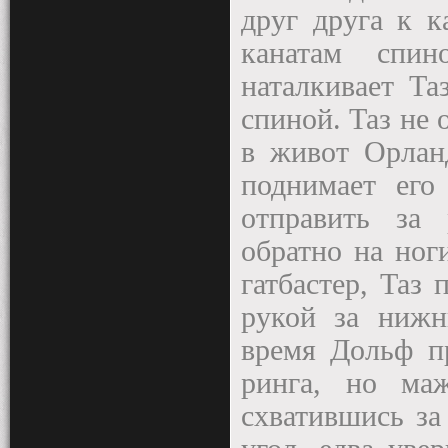
друг друга к к
канатам спи
наталкивает Та
спиной. Таз не 
в живот Орланд
поднимает его
отправить за 
обратно на ног
гатбастер, Таз 
рукой за нижн
время Дольф пр
ринга, но маж
схватившись за