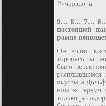
Ричардсона.
9… 8… 7… 6…
настоящей па
рампе появляе
Он водит кис
торопясь на ри
было переключи
расплывшемся 
вкусам и Дольф
ним во время б
только раззадор
бросается на п