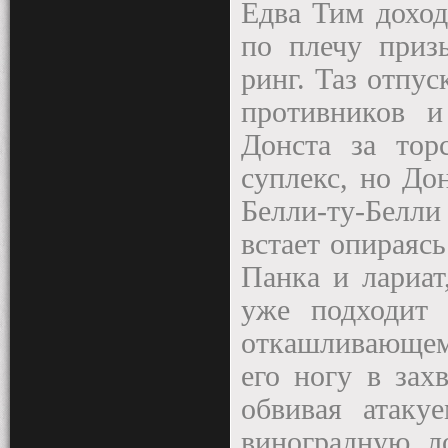
Едва Тим доход
по плечу приз
ринг. Таз отпу
противников и
Донста за тор
суплекс, но До
Белли-ту-Белли
встает опираясь
Панка и лариат
уже подходит
откашливающем
его ногу в зах
обвивая атаку
виноградную л