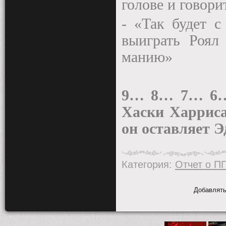
голове и говори
- «Так будет с
выиграть Роял
манию»
9… 8… 7… 6…
Хаски Харриса
он оставляет Э
Категория
:
Отчет о П
Добавлять