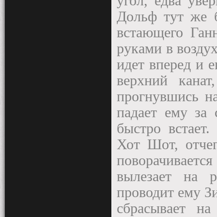
угол, едва уве
Дольф тут же б
встающего Ганн
руками в воздух
идет вперед и е
верхний канат
прогнувшись на
падает ему за 
быстро встает.
Хот Шот, отче
поворачивает
вылезает на 
проводит ему Зи
сбрасывает на