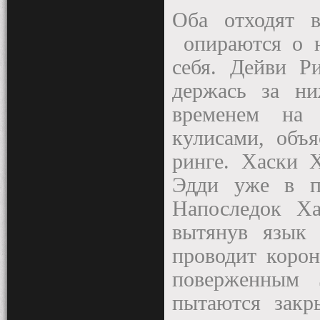
Оба отходят в
опираются о н
себя. Дейви Р
держась за ни
временем на 
кулисами, объ
ринге. Хаски Х
Эдди уже в п
Напоследок Х
вытянув язык 
проводит корон
поверженным 
пытаются закр