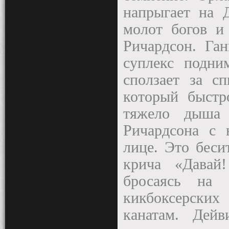
напрыгает на 
молот богов и
Ричардсон. Га
суплекс подни
сползает за с
который быстр
тяжело дыша 
Ричардсона с 
лице. Это беси
крича «Давай
бросаясь на 
кикбоксерских 
канатам. Дейв