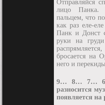
Отправляйся сп
лицо Панка. 
пальцем, что по
как раз еле-ел
Панк и Донст 
руки на груди
распрямляется
бросается на О
него и перекидыв
9… 8… 7… 6
разносится му
появляется на 