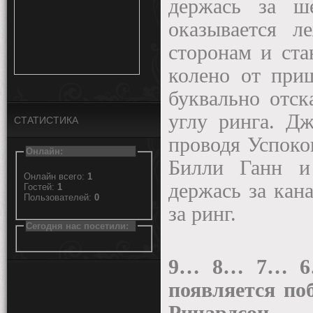
держась за ш
оказывается л
сторонам и ста
колено от при
буквально отск
углу ринга. Дж
СТАТИСТИКА
проводя Успоко
Онлайн:
Билли Ганн и
Онлайн всего:
1
держась за кан
Гостей:
1
Пользователей:
0
за ринг.
Сегодня нас посетили:
9… 8… 7… 6
появляется по