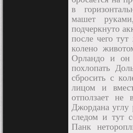
в горизонтал
машет руками
подчеркнуто ак
после чего тут
колено живото
Орландо и он 
похлопать Дол
сбросить с кол
лицом и вмес
отползает не 
Джордана углу 
следом и тут 
Панк неторопл