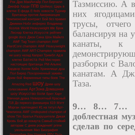
Тазмиссию. А в
Рок
Дрю МакИнтайр
Пол Берчилл
ППВ
Джефф Харди
Шеймус
Царь в
клетке
Е-феда
E-feds
новости
Турнир
них ягодицам
Британцы против Американцев
Чемпионский контракт
Бой без правил
трусы, отчег
Джимми Нобл
инферно
Владимир
Козлов
World Heavyweight title
Брок
балансируя на у
Леснар
Клетка Искусств
рейтинг
google docs
Джон Сина
Шон Майклз
канаты, к 
AWF Tag Team champion
AWF
HardCore champion
AWF Heavyweight
champion
AWF ART-Champion
правила
демонстрирующ
ни шагу назад
Капрал Тримбл
Ад в
Батиста
клетке
Рей Мистерио
разборки с Вал
настоящие британцы
РМ-Альянс
Хардкор Холли
Кейн
Хранилище душ
канатам. А Дж
Пол Бирер
Похороненный заживо
Дрим-бой
Фирменные типы боев
The
Таза.
шоу
Amazing Red
Дрим-шоу
АртЗона
Домашнее
голосование
шоу
Искусство боли
Брет Харт
Уличная драка
Невероятный Красный
718
До первого финишера
619
Мэтт
9… 8… 7… 
Морган
претендент #1 на титул Арт-
Чемпиона
AWF Undisputed champion of
доблестная му
show Tim
Братья Разрушители
Дикая
Кровь
Бой до нокаута
Самый стойкий
сделав по се
авторам
С днем рождения!
prime
увольнения
Миз
Биография
биографии
Кен Шамрок
PPV
Путь