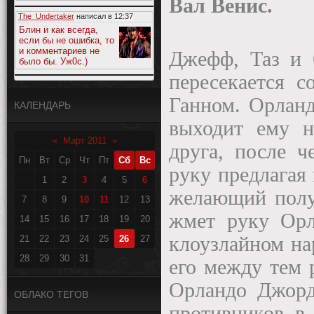
Вал Венис.
The_Undertaker
написал в
12:37
Блин и как всегда,
если бы не ошибка, то
и комментариев не
Джефф, Таз и 
было бы. Уж0с.)
пересекается с
Ганном. Орланд
КАЛЕНДАРЬ
выходит ему н
«
Март 2011
»
друга, после ч
Пн
Вт
Ср
Чт
Пт
Сб
Вс
руку предлагая
1
2
3
4
5
6
желающий получ
7
8
9
10
11
12
13
жмет руку Орл
14
15
16
17
18
19
20
клоузлайном на
21
22
23
24
25
26
27
28
29
30
31
его между тем 
Орландо Джорд
ОБЛАКО ТЕГОВ
противников в