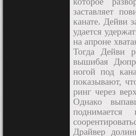
которое разв
заставляет по
канате. Дейви з
удается удержат
на апроне хвата
Тогда Дейви р
вышибая Дюпри
ногой под кан
показывают, чт
ринг через вер
Однако выпа
поднимаетс
соорентировать
Драйвер долин