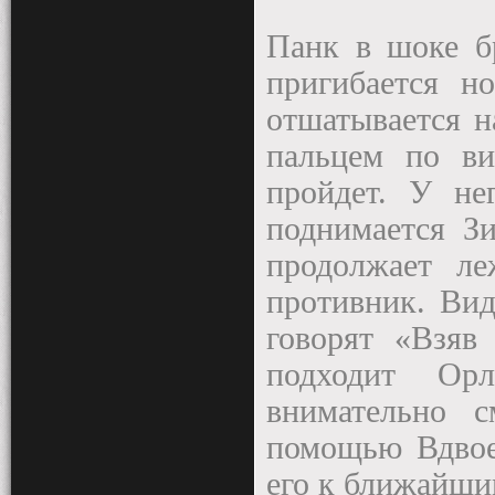
Панк в шоке бр
пригибается н
отшатывается н
пальцем по ви
пройдет. У не
поднимается Зи
продолжает л
противник. Вид
говорят «Взяв
подходит Ор
внимательно 
помощью Вдвое
его к ближайши