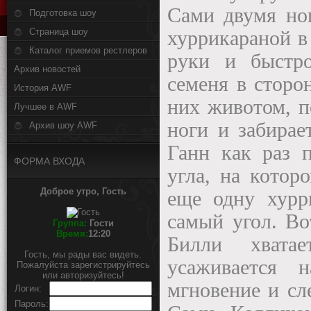
Сами двумя ног
Подготовка шоу
Страница шоу
хуррикараной в
Каталог приемов рестлеров
руки и быстро
Архив новостей
семеня в сторо
История AWF
них животом, п
Лучшее в AWF
ноги и забирае
Архив шоу AWF
Ганн как раз п
ФОРМА ВХОДА
угла, на котор
Доброе утро, Гость
еще одну хурр
самый угол. В
Группа:
Гости
Время:
12:20
Билли хватае
Гость, мы рады вас видеть.
усаживается 
Пожалуйста зарегистрируйтесь
или авторизуйтесь!
мгновение и сл
Логин:
Пароль: