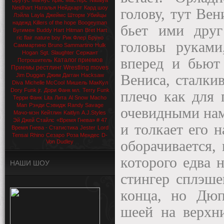
Брутус Магнус
Крис Мастерс
Natalya
Neidhart
Наталья Нейдхарт
Кард шоу
голову, тут Вен
Лэйла
Layla
Джеймс Шторм
Убийцы
надежд
Killers of the hope
Boogeyman
бьет ими друг
Бугимен
Buddy Hart
Hitman
Bret Hart
ric flair
nature boy
Рик Флер
Бруно
головы руками
Саммартино
Bruno Sammartino
Hulk
Hogan
Sgt. Slaughter
Сержант
вперед и бьют
Каталог приемов
Потрошитель
Приемы рестлинг
Wrestling moves
Jim Duggan
Джим Дагган
Hacksaw
Вениса, сталкив
Diva
Michelle McCool
Мишель МакКул
Dory Funk jr.
Дори Фанк мл.
Terry Funk
плечо как для 
Терри Фанк
Lita
Лита
Al Snow
Macho
Man
Рэнди Сэвидж
Randy Savage
очевидными нам
Мачо-мэн
Кейтлин
Kaitlyn
A.J.Styles
Эй Джей Стайлс
«Время Гнева» # 47
и толкает его н
Время Гнева - Статистика
Jester
Lord
Tensai
Rhino
Сезаро
Роза Мендес
D-
оборачивается,
Von Dudley
которого едва 
НАШИ ШОУ
стингер сплэше
конца, но Дюп
шеей на верхни