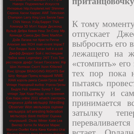
пританцовочку
Наверх
Подземелье Искусств
Интервью
http://vsplanet.net/
Shimmer
Серена
Хаски Харрис
AWF Television
Champion
Larry King Live
Билли Ганн
К тому моменту,
CNN
Nexus
Уэйд Баррет
TNA
Команда 3D
Мэтт Харди
Десмонд
Вульф
Дебра
Кевин Неш
Эл Сноу
Мр.
отпускает Дж
Кеннеди
Самоа Джо
Винс МакМэн
Дэйв Лагана
nxt
Кристи Риччи
выбросить его в
Алоизия
aaa
ROH
main-event
ImpacT
Пол Лондон
Халк Хоган
hell in a cell
лежащего на ж
Джефф Джаррет
Бой с лестницаии
Чайна
кино
Legendary
24/7
Тэзз
Топ
«стомпить» его 
рестлеров
драфт
Гигант Гонзсалес
Rip
Шон Уолтман
Скотт Холл
Юбилей
тех пор пока 
Лэнс Шторм
BRAGGING RIGHTS
Биг
WWE
Шоу
Фредди Принц младший
RAW
король ринга
Синяя Гроза
Awf
пытаясь провес
Vintage
Народный выбор
Угроза Грозы
Быдло Рей
травмы
Букер Т
Био
попытку и сам
vintage
Эдж
Коди Роудс
отстранения
Син Кара
online
2011
whatch
смотреть
принимается в
дэйв мельцер
Wrestling
Vengeance
Observer
Won
мельзера
оценки
затылку теп
мельцера
art wresling federation
мельсера
dave meltzer
Оценка
переваливаетс
отыгрышей.
Divas
Winter
Katie Lea
Винтер
Кэтти Ли
Maryse
Марис
Maryse Ouellet
Kana
Кана
Kanako Urai
встает. Орлад