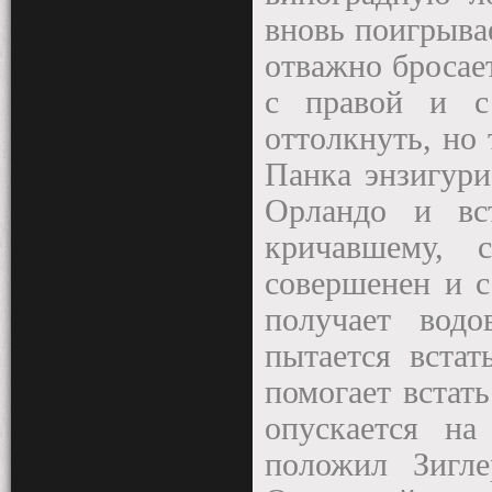
вновь поигрыва
отважно бросает
с правой и с
оттолкнуть, но 
Панка энзигури
Орландо и вс
кричавшему, 
совершенен и с
получает вод
пытается встат
помогает встат
опускается на
положил Зигле