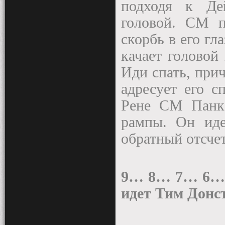
подходя к Де
головой. СМ 
скорбь в его гл
качает головой
Иди спать, при
адресует его с
Рене СМ Панк 
рампы. Он иде
обратный отсчет
9… 8… 7… 6…
идет Тим Донст