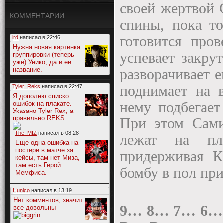
своей жертвой 
КОММЕНТАРИИ
спины, пока т
готовится про
ird
написал в
22:46
Нужна новая картинка
успевает закру
группировки (теперь
уже) Унико, да и ее
название.
разворачивает е
поднимает на 
Tyler_Reks
написал в
22:47
Я дополню списко
нему подбегает
ошибок на плакате.
Указано Tyler Rex, а
правильно REKS.
При этом Сами
The_MIZ
написал в
08:28
лежат на пл
Еще одна ошибка на
постере в матче за
придерживая К
кейсы, там нет Миза,
там есть Герой
бомбу в пол при
Мемфиса.
Hunico
написал в
13:19
Нет комментов, значит
9… 8… 7… 6…
все довольны