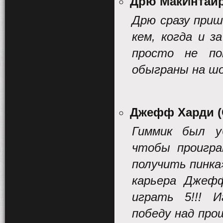
Дрю МакИнтайр
Дрю сразу приш
кем, когда и з
просто не п
обыграны на шоу
Джефф Харди 
Гиммик был уб
чтобы проигра
получить пинка
карьера Дже
играть 5!!! И
победу над про