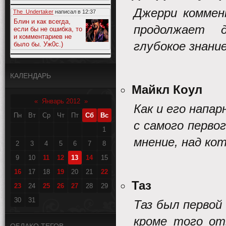
Джерри коммен
The_Undertaker
написал в
12:37
Блин и как всегда,
продолжает д
если бы не ошибка, то
и комментариев не
глубокое знани
было бы. Уж0с.)
КАЛЕНДАРЬ
Майкл Коул
«
Январь 2012
»
Как и его напа
Пн
Вт
Ср
Чт
Пт
Сб
Вс
с самого перво
1
мнение, над ко
2
3
4
5
6
7
8
9
10
11
12
13
14
15
16
17
18
19
20
21
22
Таз
23
24
25
26
27
28
29
30
31
Таз был первой
кроме того от