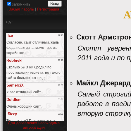
запомнить
Забыл пароль
|
Регистрация
A
ЧАТ
Скотт Армстро
Скотт уверен
2011 года и по 
Майкл Джерард
Самый строги
работе в поеди
вторую строчку
Для добавления необходима
авторизация