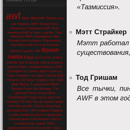
ОБЛАКО ТЕГОВ
«Тазмиссия».
awf
Крис Джерико
Первое шоу
awf
Правила AWF
Зиглер
Пояс
Локального Чемпиона AWF
Пояс
Мэтт Страйкер
Чемпиона AWF в боях в клетке.
Пояс
Чемпиона AWF в командных боях
Воскресные похороны
Пир на весь
Мэтт работал 
мир
Кельтский гость на Хеллуин
Время
существования,
Бросок Судьбы
ХБК
гнева
Кард
Бой в
Баттл-Роял
клетке
Бой Я выхожу
Бой до первого
гарпуна
Бой с гробами
Новости AWF
Champions & Loosers
Main Looser vs
Тод Гришам
Triple champions tea
Джек Сваггер
Бой
с Флагом
СМ Панк
Голдберг
Курт Энгл
игрок
Эйдж
Бой до 3 удержаний
Все тычки, пи
Вильям Регал
Кен Кеннеди
The
Lightning Thread
Royal Show
AWF
в этом год
Гробовщик
Рэнди Ортон
Last men
standing
ТЛС бой
Бой до первой крови
Wrestling on-line
Сваггер
Кельтская
расправа
Бой с Лестницами
Подарок
на день рожденья
Бой по правилам
Уличной драки
Бой болевых
Бой со
специальным судьей
Бой с
дровосеками
Бой за контракт
Бой с