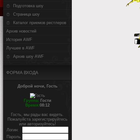
Подготовка шоу
Страница шоу
Каталог приемов рестлеров
Архив новостей
История AWF
Лучшее в AWF
Архив шоу AWF
ФОРМА ВХОДА
Доброй ночи, Гость
Группа:
Гости
Время:
08:12
Гость, мы рады вас видеть.
Пожалуйста зарегистрируйтесь
или авторизуйтесь!
Логин:
Пароль: