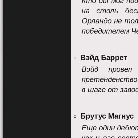
Кто бы мог под
на столь бес
Орландо не тол
победителем Че
Вэйд Баррет
Вэйд провел
претенденство 
в шаге от заво
Брутус Магнус
Еще один дебют
как и его соот