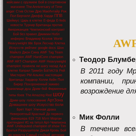
кейсами с оружием
Бой в спортивном
магазине
The Anniversary of Time
anger
Стив Остин
Дрю МакИнтайр
Рок
ППВ
Пол Берчилл
Джефф Харди
Шеймус
Царь в клетке
Е-феда
E-feds
новости
Турнир Британцы против
Американцев
Чемпионский контракт
Бой без правил
Джимми Нобл
инферно
Владимир Козлов
World
AWF 
Heavyweight title
Брок Леснар
Клетка
Искусств
рейтинг
google docs
Шон
Майклз
Джон Сина
AWF Tag Team
champion
AWF HardCore champion
Теодор Блумбер
AWF ART-Champion
AWF Heavyweight
champion
правила
ни шагу назад
Ад в
В 2011 году М
Батиста
клетке
Капрал Тримбл
Рей
Мистерио
РМ-Альянс
настоящие
компании, пр
британцы
Хардкор Холли
Кейн
Пол
Бирер
Похороненный заживо
Хранилище душ
Дрим-бой
Фирменные
возрождение д
шоу
типы боев
The Amazing Red
АртЗона
Дрим-шоу
голосование
Домашнее шоу
Искусство боли
Брет Харт
Уличная драка
Невероятный Красный
До первого
Мик Фолли
финишера
619
718
Мэтт Морган
претендент #1 на титул Арт-Чемпиона
AWF Undisputed champion of show Tim
В течение все
Братья Разрушители
Дикая Кровь
Бой
до нокаута
Самый стойкий
авторам