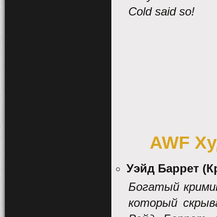
Cold said so!
AWF
Х
Уэйд Баррет (
Богатый крими
который скрыв