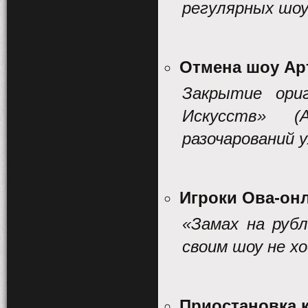
регулярных шоу
Отмена шоу Ар
Закрытие ори
Искусств»
(
разочарований 
Игроки Ова-онл
«Замах на рубл
своим шоу не х
Приостановка к