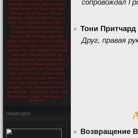
сопровождал Гр
Winter
Винтер
Марис
Maryse
Maryse
Ouellet
Kanako Urai
Kana
Кана
Крис
Мастерс
Брутус Магнус
Наталья
Нейдхарт
Natalya Neidhart
Кард шоу
Layla
Лэйла
Джеймс Шторм
Killers of
Тони Притчард
the hope
Убийцы надежд
Бугимен
Boogeyman
Buddy Hart
Bret Hart
Hitman
ric flair
Рик Флер
nature boy
Друг, правая ру
Бруно Саммартино
Bruno Sammartino
Hulk Hogan
Сержант Потрошитель
Sgt.
Каталог приемов
Приемы
Slaughter
рестлинг
Wrestling moves
Jim
Duggan
Hacksaw
Джим Дагган
Diva
Michelle McCool
Мишель МакКул
Dory
Funk jr.
Дори Фанк мл.
Терри Фанк
Terry Funk
Лита
Lita
Al Snow
Рэнди
Сэвидж
Randy Savage
Мачо-мэн
Macho Man
Кейтлин
Kaitlyn
A.J.Styles
Эй Джей Стайлс
«Время Гнева» # 47
Время Гнева - Статистика
Jester
Lord
Tensai
Rhino
Сезаро
Роза Мендес
D-
Von Dudley
A
НАШИ ШОУ
Возвращение В