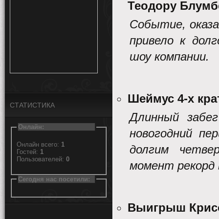
Теодору Блумб
Событие, оказ
привело к дол
шоу компании.
Шеймус 4-х кр
СТАТИСТИКА
Длинный забег
Онлайн:
новогодний пе
Онлайн всего:
1
долгим четве
Гостей:
1
Пользователей:
0
момент рекорд 
Сегодня нас посетили:
Выигрыш Крисо