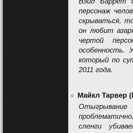
Вэйд Баррет 
персонаж чело
скрываться, т
он любит азар
чертой перс
особенность. 
который по су
2011 года.
Майкл Тарвер (
Отыгрывание г
проблематично,
сленги убива