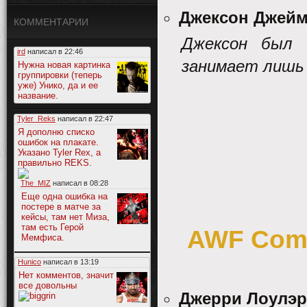
Джексон Джей
КОММЕНТАРИИ
Джексон был 
ird
написал в
22:46
занимает лишь
Нужна новая картинка
группировки (теперь
уже) Унико, да и ее
название.
Tyler_Reks
написал в
22:47
Я дополню списко
ошибок на плакате.
Указано Tyler Rex, а
правильно REKS.
The_MIZ
написал в
08:28
Еще одна ошибка на
постере в матче за
кейсы, там нет Миза,
там есть Герой
AWF Comm
Мемфиса.
Hunico
написал в
13:19
Нет комментов, значит
все довольны
Джерри Лоулэр