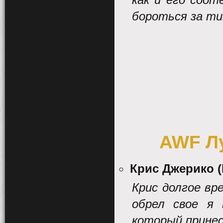
бороться за т
AWF Л
Крис Джерико 
Крис долгое вр
обрел свое я 
который принес