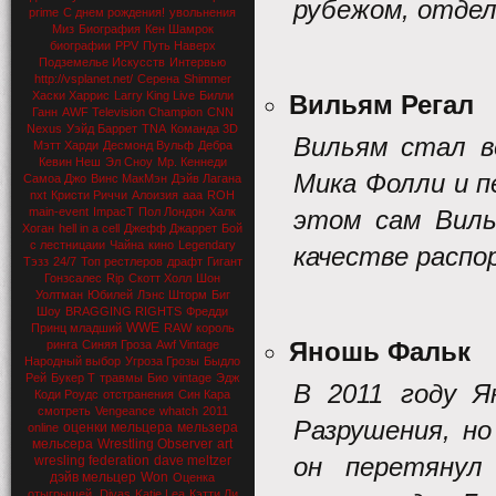
рубежом, отде
prime
С днем рождения!
увольнения
Миз
Биография
Кен Шамрок
биографии
PPV
Путь Наверх
Подземелье Искусств
Интервью
http://vsplanet.net/
Серена
Shimmer
Хаски Харрис
Larry King Live
Билли
Вильям Регал
Ганн
AWF Television Champion
CNN
Nexus
Уэйд Баррет
TNA
Команда 3D
Вильям стал в
Мэтт Харди
Десмонд Вульф
Дебра
Кевин Неш
Эл Сноу
Мр. Кеннеди
Мика Фолли и п
Самоа Джо
Винс МакМэн
Дэйв Лагана
nxt
Кристи Риччи
Алоизия
aaa
ROH
main-event
ImpacT
Пол Лондон
Халк
этом сам Виль
Хоган
hell in a cell
Джефф Джаррет
Бой
с лестницаии
Чайна
кино
Legendary
качестве распо
Тэзз
24/7
Топ рестлеров
драфт
Гигант
Гонзсалес
Rip
Скотт Холл
Шон
Уолтман
Юбилей
Лэнс Шторм
Биг
Шоу
BRAGGING RIGHTS
Фредди
WWE
Принц младший
RAW
король
Яношь Фальк
ринга
Синяя Гроза
Awf Vintage
Народный выбор
Угроза Грозы
Быдло
Рей
Букер Т
травмы
Био
vintage
Эдж
В 2011 году Я
Коди Роудс
отстранения
Син Кара
смотреть
Vengeance
whatch
2011
Разрушения, н
оценки мельцера
мельзера
online
мельсера
Wrestling Observer
art
он перетянул
wresling federation
dave meltzer
дэйв мельцер
Won
Оценка
отыгрышей.
Divas
Katie Lea
Кэтти Ли