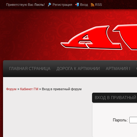
Приветствую Вас
Гость
!
Регистрация
Вход
RSS
ГЛАВНАЯ СТРАНИЦА
ДОРОГА К АРТМАНИИ
АРТМАНИЯ I
КАБИНЕТ
FAQ (ВОПРОС/ОТВЕТ)
ИНФОРМАЦИЯ О САЙТЕ
Форум
»
Кабинет ГМ
»
Вход в приватный форум
ВХОД В ПРИВАТНЫЙ
Пароль: