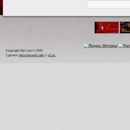
Copyright MyCorp © 2026
Сделать
бесплатный сайт
с
uCoz