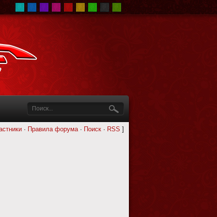
астники
·
Правила форума
·
Поиск
·
RSS
]