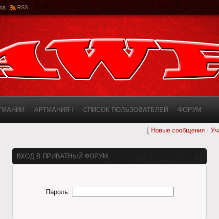
од
RSS
РТМАНИИ
АРТМАНИЯ I
СПИСОК ПОЛЬЗОВАТЕЛЕЙ
ФОРУМ
[
Новые сообщения
·
Уч
ИНФОРМАЦИЯ О САЙТЕ
AWF ROSTER
ВХОД В ПРИВАТНЫЙ ФОРУМ
Пароль: