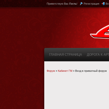
Приветствую Вас
Гость
!
Регистрация
Вх
ГЛАВНАЯ СТРАНИЦА
ДОРОГА К А
КАБИНЕТ
FAQ (ВОПРОС/ОТВЕТ)
Форум
»
Кабинет ГМ
»
Вход в приватный форум