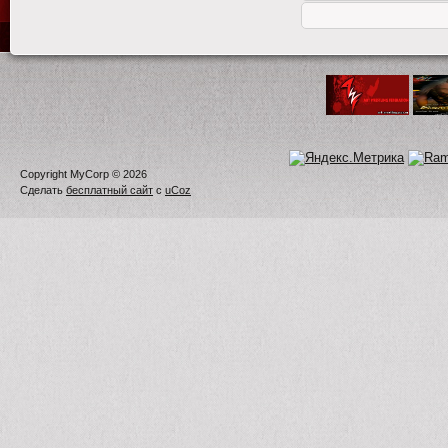
Copyright MyCorp © 2026
Сделать
бесплатный сайт
с
uCoz