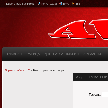
Приветствую Вас
Гость
!
Регистрация
Вход
RSS
ГЛАВНАЯ СТРАНИЦА
ДОРОГА К АРТМАНИИ
АРТМАНИЯ I
КАБИНЕТ
FAQ (ВОПРОС/ОТВЕТ)
ИНФОРМАЦИЯ О САЙТЕ
Форум
»
Кабинет ГМ
»
Вход в приватный форум
ВХОД В ПРИВАТНЫЙ
Пароль: