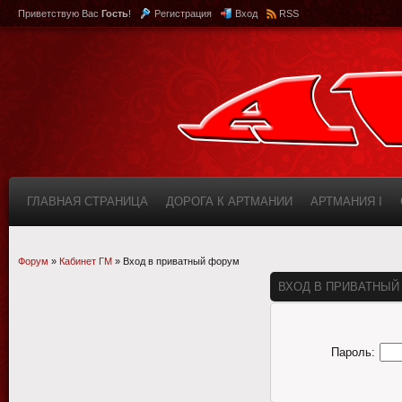
Приветствую Вас
Гость
!
Регистрация
Вход
RSS
ГЛАВНАЯ СТРАНИЦА
ДОРОГА К АРТМАНИИ
АРТМАНИЯ I
КАБИНЕТ
FAQ (ВОПРОС/ОТВЕТ)
ИНФОРМАЦИЯ О САЙТЕ
Форум
»
Кабинет ГМ
»
Вход в приватный форум
ВХОД В ПРИВАТНЫЙ
Пароль: