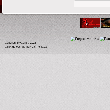
Copyright MyCorp © 2026
Сделать
бесплатный сайт
с
uCoz