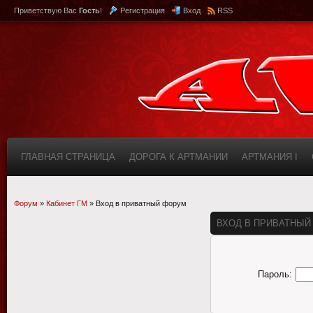
Приветствую Вас
Гость
!
Регистрация
Вход
RSS
ГЛАВНАЯ СТРАНИЦА
ДОРОГА К АРТМАНИИ
АРТМАНИЯ I
КАБИНЕТ
FAQ (ВОПРОС/ОТВЕТ)
ИНФОРМАЦИЯ О САЙТЕ
Форум
»
Кабинет ГМ
»
Вход в приватный форум
ВХОД В ПРИВАТНЫЙ
Пароль: