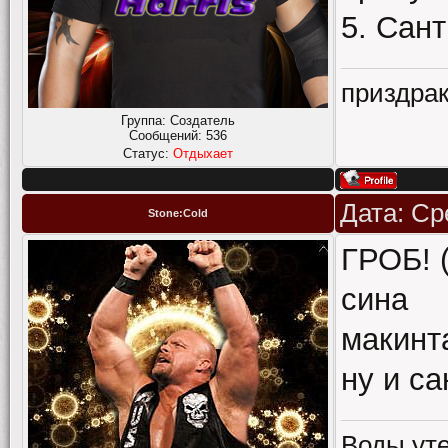
5. Сант
приздрак
Группа: Создатель
Сообщений:
536
Статус:
Отдыхает
Дата: Ср
Stone:Cold
ГРОБ! 
сина
макинт
ну и са
Воды уте