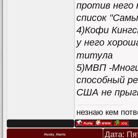
против него 
список "Сам
4)Кофи Кинг
у него хоро
титула
5)МВП -Многи
способный р
США не прыгн
незнаю кем потв
Дата: Пя
Husky_Harris