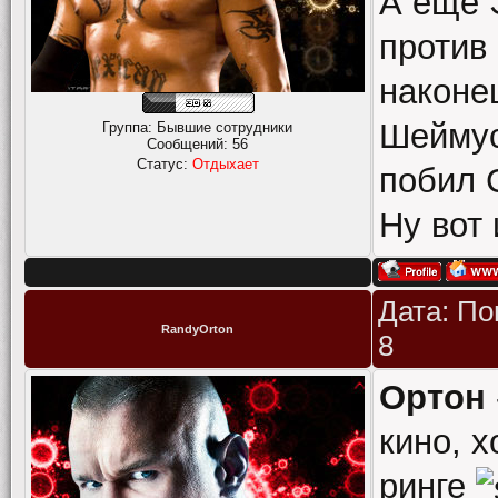
А еще 
против
наконе
Шеймус
Группа: Бывшие сотрудники
Сообщений:
56
Статус:
Отдыхает
побил 
Ну вот
Дата: По
RandyOrton
8
Ортон
кино, х
ринге