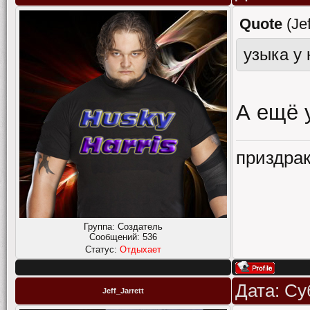
Quote
(
Je
узыка у
А ещё 
приздрак
Группа: Создатель
Сообщений:
536
Статус:
Отдыхает
Дата: Су
Jeff_Jarrett