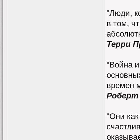
"Люди, к
в том, ч
абсолютн
Терри 
"Война и
основных
времен 
Роберт
"Они как
счастлив
оказывае