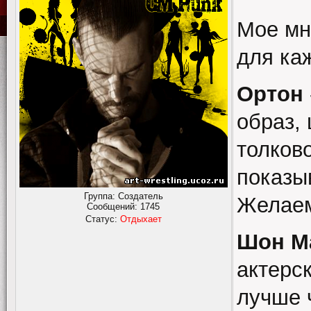
Мое мн
для ка
Ортон
образ,
толков
показы
Группа: Создатель
Желаем
Сообщений:
1745
Статус:
Отдыхает
Шон М
актерск
лучше 