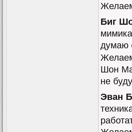
Желаем
Биг Ш
мимика
думаю 
Желаем
Шон Ма
не буд
Эван 
техник
работат