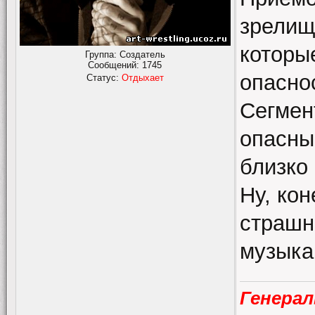
зрелищ
которы
Группа: Создатель
Сообщений:
1745
опасно
Статус:
Отдыхает
Сегмент
опасны
близко 
Ну, кон
страшн
музыка
Генерал