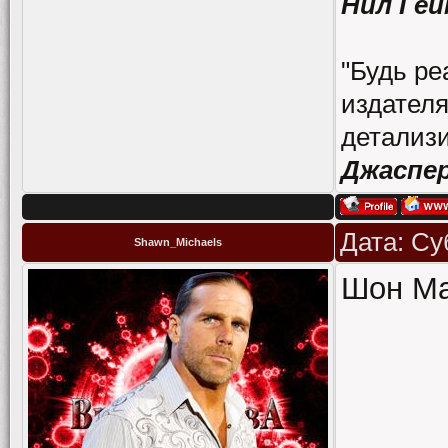
Нил Гей
"Будь ре
издателя
детализи
Джаспе
Дата: Су
Shawn_Michaels
Шон Ма