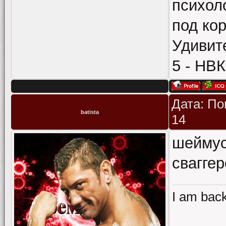
психоло
под ко
Удивит
5 - НВК
Дата: По
batista
14
шеймус
свагге
I am back