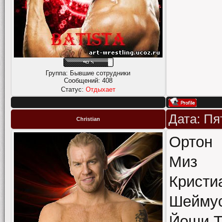
Группа: Бывшие сотрудники
Сообщений:
408
Статус:
Отдыхает
Дата: Пя
Christian
Ортон
Миз
Кристи
Шейму
Йоши Т