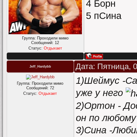
4 Борн
5 пСина
Группа: Проходили мимо
Сообщений:
12
Статус:
Отдыхает
Дата: Пятница, 
Jeff_Hardybb
1)Шеймус -С
Группа: Проходили мимо
Сообщений:
72
уже у него
Статус:
Отдыхает
2)Ортон - До
он по любому
3)Сина -Люби