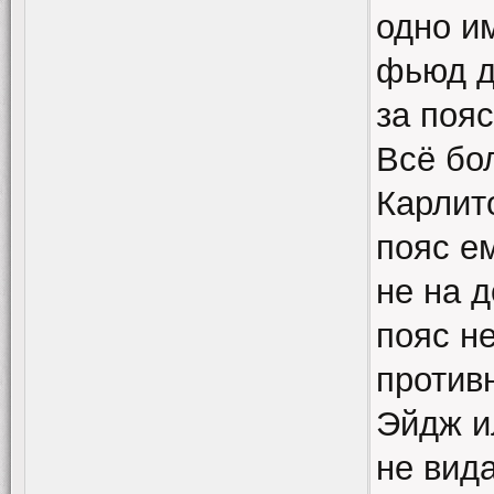
одно и
фьюд д
за поя
Всё бо
Карлит
пояс ем
не на 
пояс н
против
Эйдж ил
не вида