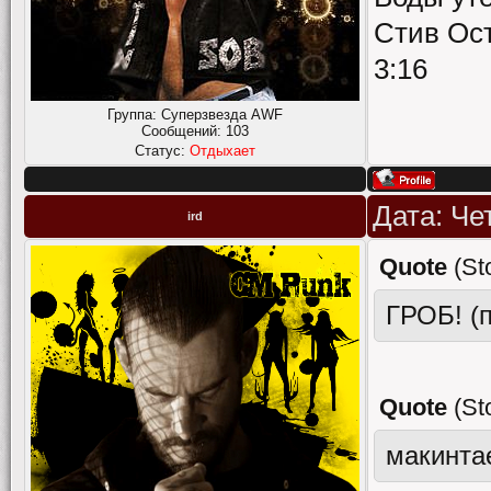
Стив Ост
3:16
Группа: Суперзвезда AWF
Сообщений:
103
Статус:
Отдыхает
Дата: Че
ird
Quote
(
St
ГРОБ! (п
Quote
(
St
макинта