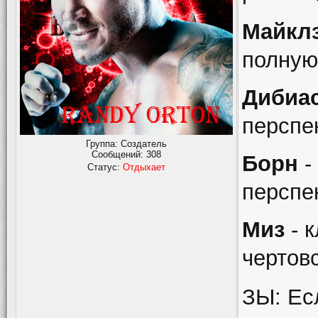
Майкл
полную
Дибиа
перспе
Группа: Создатель
Сообщений:
308
Борн
-
Статус:
Отдыхает
перспе
Миз
- 
чертов
ЗЫ: Ес