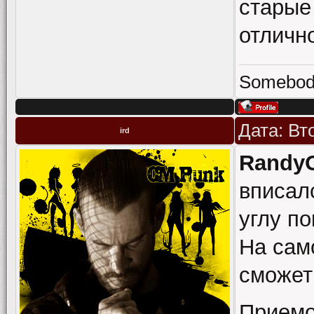
старые
отличн
Somebody
Дата: Вт
ird
RandyO
вписал
углу по
На сам
сможет
Приемо