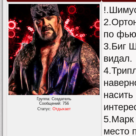
!.Шиму
2.Орто
по фью
3.Биг Ш
видал.
4.Трипл
наверн
насить
Группа: Создатель
Сообщений:
756
интере
Статус:
Отдыхает
5.Марк 
место п