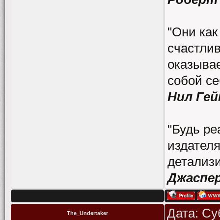
"Они как
счастлив
оказывае
собой се
Нил Гей
"Будь ре
издателя
детализи
Джаспе
Дата: Су
The_Undertaker