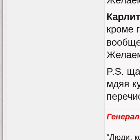
Желаем
Карли
кроме 
вообще 
Желаем
P.S. ща
мдяя ку
перечи
Генерал
"Люди, к