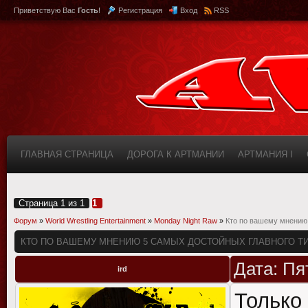
Приветствую Вас
Гость
!
Регистрация
Вход
RSS
ГЛАВНАЯ СТРАНИЦА
ДОРОГА К АРТМАНИИ
АРТМАНИЯ I
КАБИНЕТ
FAQ (ВОПРОС/ОТВЕТ)
ИНФОРМАЦИЯ О САЙТЕ
Страница
1
из
1
1
Форум
»
World Wrestling Entertainment
»
Monday Night Raw
»
Кто по вашему мнению 
КТО ПО ВАШЕМУ МНЕНИЮ 5 САМЫХ ДОСТОЙНЫХ ГЛАВНОГО ТИ
Дата: Пя
ird
Только 