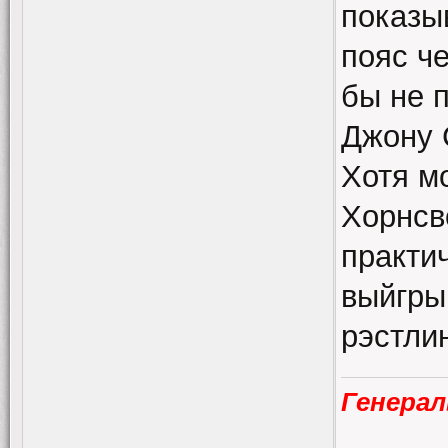
показы
пояс ч
бы не п
Джону 
Хотя м
Хорнсв
практи
выйгры
рэстли
Генера