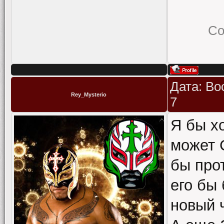
Со
Дата: Во
Rey_Mysterio
7
Я бы х
может 
бы про
его бы
новый 