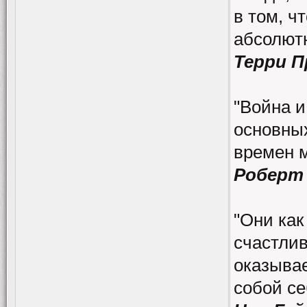
в том, ч
абсолютн
Терри 
"Война и
основных
времен 
Роберт
"Они как
счастлив
оказывае
собой се