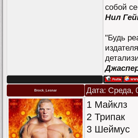
собой се
Нил Гей
"Будь ре
издателя
детализи
Джаспе
Дата: Среда, 
Brock_Lesnar
1 Майклз
2 Трипак
3 Шеймус