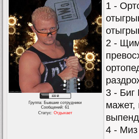
1 - Орт
отыгры
отыгры
2 - Щим
превос
ортопе
раздро
3 - Биг
мажет, 
Группа: Бывшие сотрудники
Сообщений:
61
Статус:
Отдыхает
выпенд
4 - Миз