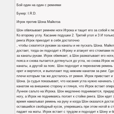
Бой один на один с ремнями
Букер: I.R.D.
Игрок против Шона Майклза
Шон обвязывает ремнем ноги Игрока и тащит его за собой к п
Ко второму углу. Касание подушки 2. Третий угол и 3 И тольк
ринга Игрок приходит в себя достаточно
, чтобы схватится руками за канаты и не пускать Шона. Майкл
достает, тогда он подходит к Игроку и атакует его стомпами 
за канаты рукам. Игрок обмякает, а Шон разматывает его ног
пояса и снова пытается дотянуться до угла, но снова Игрок н
канаты, а другой за пояс. Шон подходит и перехватив ремень 
орет и вертится, и выползает под нижним канатом за ринг. Гд
плечи которым так же досталось от ремня. Игрок привстает и
Шона. (а судья показывает, что касания угла нужно начинать
канатом на внешнюю сторону и глянув, что Игрок встает опи
Лунное сальто на Игрока. Шон медленно поднимается, прид
ногу, а Игрок не поднимаясь ползет к стойке ринга. Шон идет 
время наматывал ремень на руку и когда Шон оказался достат
оставшийся свободный кусок, уперевшись при этом ногой в ст
падает на маты. Игрок встает с трудом и подходит к Шону и б