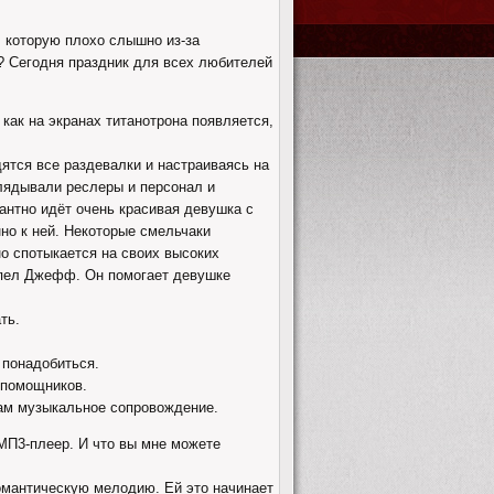
, которую плохо слышно из-за
ы? Сегодня праздник для всех любителей
 как на экранах титанотрона появляется,
ятся все раздевалки и настраиваясь на
ыглядывали реслеры и персонал и
антно идёт очень красивая девушка с
нно к ней. Некоторые смельчаки
но спотыкается на своих высоких
успел Джефф. Он помогает девушке
ть.
 понадобиться.
х помощников.
вам музыкальное сопровождение.
 МП3-плеер. И что вы мне можете
романтическую мелодию. Ей это начинает