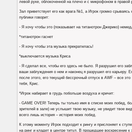
левой руке, облокоченной на плечо и с микрофоном в правой 
Зал приветствует его как врага №1, а Игрок громко срываясь 
публики говорит:
- Я хочу чтобы это (показывает на титанотрон Джерико) неме
*титанотрон гаснет
- Я хочу чтобы эта музыка прекратилась!
*выключается музыка Криса
- Я сделал все, чтобы его здесь не было. Я разрушил его за
ваши заблуждения о нем и наконец я разрушил его карьеру. 
после этого, его текущий бессрочный отпуск в AWF – все это
тебя, Крис.
*Игрок набирает в грудь побольше воздуха и кричит:
- GAME OVER! Теперь ты только имя в списке моих побед, бо
зрителей в зале) не услышит твою музыку, не увидит твое вид
всего лишь история – история моих побед.
К этому моменту Игрок подходит к рингу и прислоняет к ступ
на ринг и кладет в центре титул. В прошедшее воскресение к