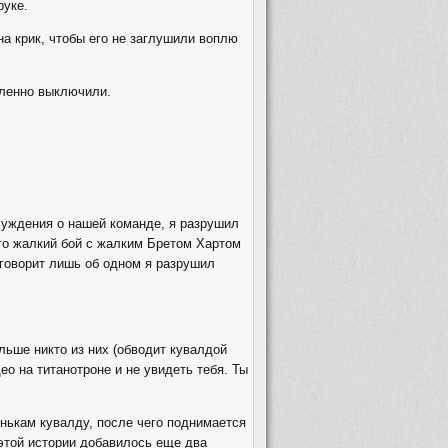
руке.
на крик, чтобы его не заглушили воплю
дленно выключили.
блуждения о нашей команде, я разрушил
Его жалкий бой с жалким Бретом Хартом
 говорит лишь об одном я разрушил
льше никто из них (обводит кувалдой
ео на титанотроне и не увидеть тебя. Ты
енькам кувалду, после чего поднимается
 этой истории добавилось еще два