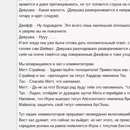
нравится и даже пританцовывать, но тут лопается струна на г
Девушка: - Какая жалость. (Девушка разворачивается и нап
гитару и идёт следом)
Джефф: - Ну подождите. Это всего лишь маленькая оплошност
я уверяю вы не пожалеете.
Девушка: - Нууу…….
И вот когда она уже была готова дать положительный ответ, 
голове сам Шеймус. Девушка разочаровано разворачивается 
себя на плече смеётся над поверженным Джефом и тоже уход
Мы возвращаемся в зал к комментаторам.
Метт Страйкер: - Здравствуйте телезрители! Привествую вас 
Страйкер и экс –претендент на титул Хардкор чемпиона Таз.
Таз: - Спасибо Метт, что напомнил.
Метт: - Да не за что! Всегда рад буду тебе это напоминать. *
Таз: - Ладно, отойдём от дурацких шуток Мета и перейдём к т
Напомню, что Игрок выиграл титул Абсолютного чемпиона Вр
Майкалзу защитить свой титул чемпиона АртЗоны.
Тут наших комментаторов прерывает неожиданно включившийс
Вест зал думает, что сейчас он выйдет, но нет этого, не про
середине ролика на рампе появляется Игрок с титулом Бессп