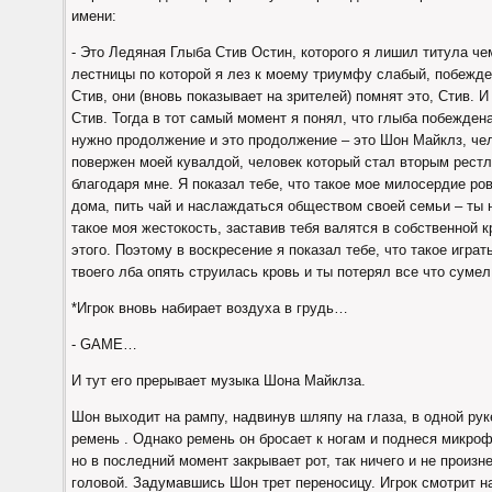
имени:
- Это Ледяная Глыба Стив Остин, которого я лишил титула ч
лестницы по которой я лез к моему триумфу слабый, побежде
Стив, они (вновь показывает на зрителей) помнят это, Стив. 
Стив. Тогда в тот самый момент я понял, что глыба побеждена
нужно продолжение и это продолжение – это Шон Майклз, че
повержен моей кувалдой, человек который стал вторым рестле
благодаря мне. Я показал тебе, что такое мое милосердие ро
дома, пить чай и наслаждаться обществом своей семьи – ты не
такое моя жестокость, заставив тебя валятся в собственной к
этого. Поэтому в воскресение я показал тебе, что такое играт
твоего лба опять струилась кровь и ты потерял все что сумел
*Игрок вновь набирает воздуха в грудь…
- GAME…
И тут его прерывает музыка Шона Майклза.
Шон выходит на рампу, надвинув шляпу на глаза, в одной рук
ремень . Однако ремень он бросает к ногам и поднеся микрофо
но в последний момент закрывает рот, так ничего и не произн
головой. Задумавшись Шон трет переносицу. Игрок смотрит на