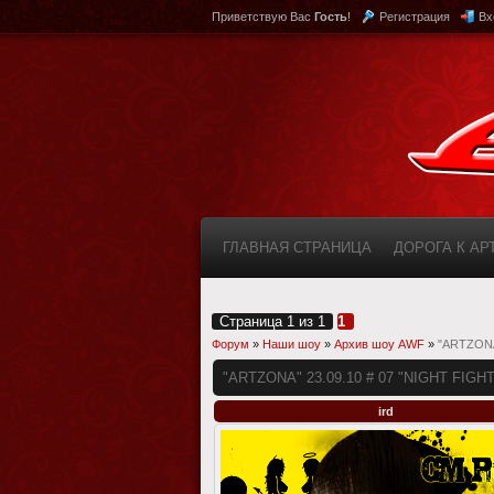
Приветствую Вас
Гость
!
Регистрация
Вх
ГЛАВНАЯ СТРАНИЦА
ДОРОГА К А
КАБИНЕТ
FAQ (ВОПРОС/ОТВЕТ)
Страница
1
из
1
1
Форум
»
Наши шоу
»
Архив шоу AWF
»
"АRТZONA"
"АRТZONA" 23.09.10 # 07 "NIGHT FIGHT
ird