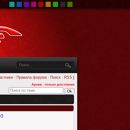
астники
·
Правила форума
·
Поиск
·
RSS
]
Архив - только для чтения
10