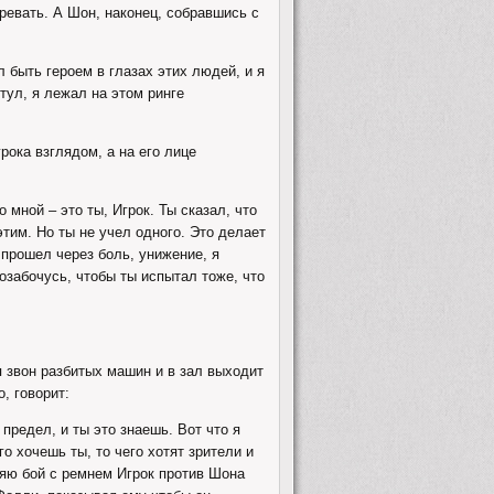
ревать. А Шон, наконец, собравшись с
 быть героем в глазах этих людей, и я
итул, я лежал на этом ринге
рока взглядом, а на его лице
 мной – это ты, Игрок. Ты сказал, что
этим. Но ты не учел одного. Это делает
я прошел через боль, унижение, я
позабочусь, чтобы ты испытал тоже, что
 звон разбитых машин и в зал выходит
, говорит:
 предел, и ты это знаешь. Вот что я
го хочешь ты, то чего хотят зрители и
ляю бой с ремнем Игрок против Шона