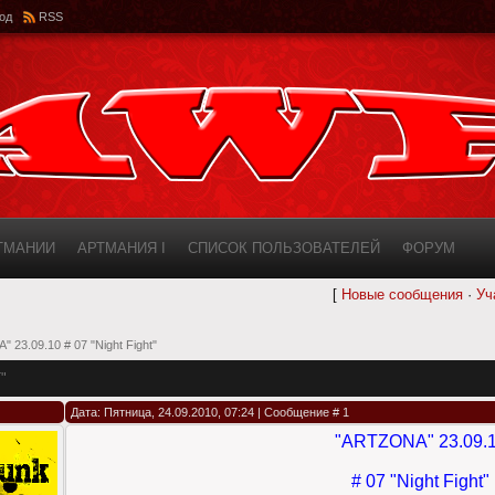
од
RSS
РТМАНИИ
АРТМАНИЯ I
СПИСОК ПОЛЬЗОВАТЕЛЕЙ
ФОРУМ
[
Новые сообщения
·
Уч
ИНФОРМАЦИЯ О САЙТЕ
AWF ROSTER
 23.09.10 # 07 "Night Fight"
"
Дата: Пятница, 24.09.2010, 07:24 | Сообщение #
1
"АRТZONA" 23.09.
# 07 "Night Fight"