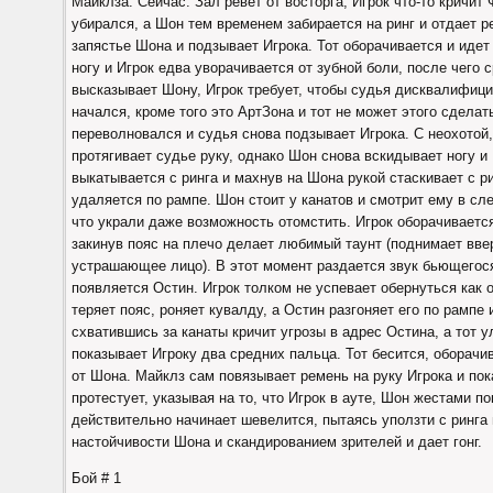
Майклза. Сейчас. Зал ревет от восторга, Игрок что-то кричит
убирался, а Шон тем временем забирается на ринг и отдает 
запястье Шона и подзывает Игрока. Тот оборачивается и иде
ногу и Игрок едва уворачивается от зубной боли, после чего с
высказывает Шону, Игрок требует, чтобы судья дисквалифици
начался, кроме того это АртЗона и тот не может этого сделат
переволновался и судья снова подзывает Игрока. С неохотой,
протягивает судье руку, однако Шон снова вскидывает ногу и 
выкатывается с ринга и махнув на Шона рукой стаскивает с р
удаляется по рампе. Шон стоит у канатов и смотрит ему в сле
что украли даже возможность отомстить. Игрок оборачиваетс
закинув пояс на плечо делает любимый таунт (поднимает вве
устрашающее лицо). В этот момент раздается звук бьющегося
появляется Остин. Игрок толком не успевает обернуться как 
теряет пояс, роняет кувалду, а Остин разгоняет его по рампе 
схватившись за канаты кричит угрозы в адрес Остина, а тот 
показывает Игроку два средних пальца. Тот бесится, оборач
от Шона. Майклз сам повязывает ремень на руку Игрока и пока
протестует, указывая на то, что Игрок в ауте, Шон жестами пок
действительно начинает шевелится, пытаясь уползти с ринга 
настойчивости Шона и скандированием зрителей и дает гонг.
Бой # 1