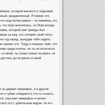
емпиона, который валялся у подножия
нный, раздавленный. Я помню это,
И что еще более важно – ты помнишь это,
, что игра окончилась, но Игре всегда
ловек, который уже трижды был
ром за шоу, кто потерял свой титул
вно год назад, вынудив тебя сидеть
 оценил это. Тогда я показал тебе, что
рови среди клетки, но ты не испугался
ь со мной, ты снова лежал на ринге, из
 достичь до встречи со мной.
е он держит микрофон, а в другой
н к губам собирается что-то сказать,
еся, опускает микрофон и качает
 все это с довольным видом, по его