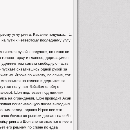
ервому углу ринга. Касание подушки… 1.
о на пути к четвертому последнему углу
з тянется рукой к подушке, но никак не
по голове торсу и главное, держащимся
и, удлинив тем самым свободную часть
е пускает схватившись одной рукой за
бьет им Игрока по животу, по спине, тот
е становится на колено и держится за
 тут же получает бейсбол слейд от
 заново). Шон подлезает под нижним
раясь на ограждения, Шон проводит Асаи
ерживая побаливающую после выходных
за ним вслед, однако Игрок все это
очно близко он рывком дергает на себя
ойку ринга и Шон впечатывается в нее и
ьет его ремнем по спине по едва