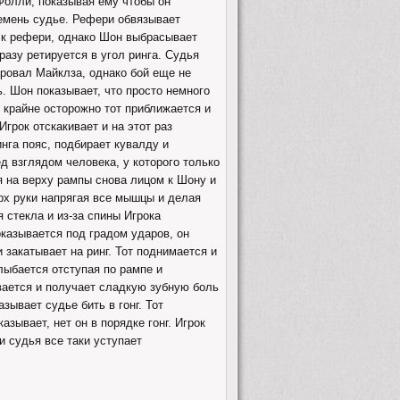
 Фолли, показывая ему чтобы он
ремень судье. Рефери обвязывает
т к рефери, однако Шон выбрасывает
разу ретируется в угол ринга. Судья
ровал Майклза, однако бой еще не
ь. Шон показывает, что просто немного
 крайне осторожно тот приближается и
Игрок отскакивает и на этот раз
инга пояс, подбирает кувалду и
д взглядом человека, у которого только
я на верху рампы снова лицом к Шону и
рх руки напрягая все мышцы и делая
 стекла и из-за спины Игрока
оказывается под градом ударов, он
и закатывает на ринг. Тот поднимается и
улыбается отступая по рампе и
ивается и получает сладкую зубную боль
зывает судье бить в гонг. Тот
азывает, нет он в порядке гонг. Игрок
и судья все таки уступает