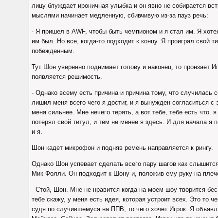
лицу блуждает ироничная улыбка и он явно не собирается вст
мыслями начинает медленную, сбивчивую из-за пауз речь:
- Я пришел в AWF, чтобы быть чемпионом и я стал им. Я хотел
им был. Но все, когда-то подходит к концу. Я проиграл свой т
побежденным.
Тут Шон уверенно поднимает голову и наконец, то пронзает Иг
появляется решимость.
- Однако всему есть причина и причина тому, что случилась со
лишил меня всего чего я достиг, и я вынужден согласиться с 
меня сильнее. Мне нечего терять, а вот тебе, тебе есть что. 
потерял свой титул, и тем не менее я здесь. И для начала я 
и я.
Шон кадет микрофон и подняв ремень направляется к рингу.
Однако Шон успевает сделать всего пару шагов как слышится
Мик Фолли. Он подходит к Шону и, положив ему руку на плечо
- Стой, Шон. Мне не нравится когда на моем шоу творится бес
тебе скажу, у меня есть идея, которая устроит всех. Это то че
судя по случившемуся на ППВ, то чего хочет Игрок. Я объяв