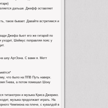
итаре)
равляется дальше. Джефф оставляет
ь, такое бывает. Давайте встретимся и
сзади Джефа бьют его же гитарой по
и уходит, Шеймус поправляя пояс у
ит.
на шоу АртЗона. С вами я. Метт
смеётся*
ому, что было на ППВ Путь наверх.
емя Гнева, а потом помешал Шону
я титанотрон и музыка Криса Джерико.
исходит, музыка продолжает играть. На
орного Чемпиона на плече, с кувалдой в