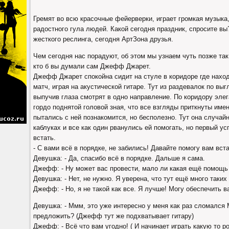
Гремят во всю красочные фейерверки, играет громкая музыка
радостного гула людей. Какой сегодня праздник, спросите в
жесткого реслинга, сегодня АртЗона друзья.
Чем сегодня нас порадуют, об этом мы узнаем чуть позже так
кто б вы думали сам Джефф Джарет.
Джефф Джарет спокойна сидит на стуле в коридоре где наход
матч, играя на акустической гитаре. Тут из раздевалок по в
выпучив глаза смотрят в одно направление. По коридору элег
гордо поднятой головой зная, что все взгляды приткнуты име
пытались с ней познакомится, но бесполезно. Тут она случай
каблуках и все как один рванулись ей помогать, но первый 
встать.
- С вами всё в порядке, не забились! Давайте помогу вам вста
Девушка: - Да, спасибо всё в порядке. Дальше я сама.
Джефф: - Ну может вас провести, мало ли какая ещё помощь
Девушка: - Нет, не нужно. Я уверена, что тут ещё много таки
Джефф: - Но, я не такой как все. Я лучше! Могу обеспечить 
Девушка: - Ммм, это уже интересно у меня как раз сломался
предложить? (Джефф тут же подхватывает гитару)
Джефф: - Всё что вам угодно! ( И начинает играть какую то 