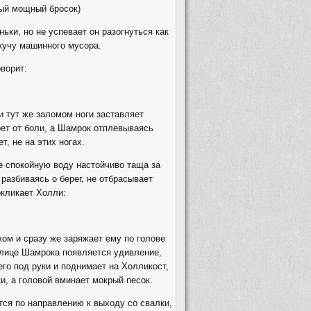
ный мощный бросок)
ньки, но не успевает он разогнуться как
кучу машинного мусора.
ворит:
и тут же заломом ноги заставляет
ет от боли, а Шамрок отплевываясь
, не на этих ногах.
не спокойную воду настойчиво таща за
разбиваясь о берег, не отбрасывает
окликает Холли:
ом и сразу же заряжает ему по голове
а лице Шамрока появляется удивление,
его под руки и поднимает на Холликост,
ки, а головой вминает мокрый песок.
тся по направлению к выходу со свалки,