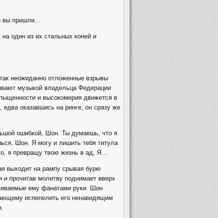
бы вы пришли…
 на один из их стальных коней и
т так неожиданно отложенные взрывы
рывают музыкой владельца Федерации
апыщенности и высокомерия движется в
, едва оказавшись на ринге, он сразу же
льшой ошибкой, Шон. Ты думаешь, что я
ься, Шон. Я могу и лишить тебя титула
сто, я превращу твою жизнь в ад, Я…
ая выходит на рампу срывая бурю
и и прочитав молитву поднимает вверх
ягиваемые ему фанатами руки. Шон
ытающему испепелить его ненавидящим
н.