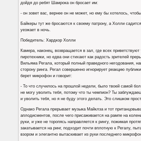
дойдя до ребят Шамрока он бросает им:
- он зовет вас, вернее он не может, но ему бы хотелось, что
Байкеры тут же бросаются к своему патрону, а Холли садится
уезжает в ночь.
Победитель: Хардкор Холли
Камера, наконец, возвращается в зал, где всех приветствую
пиротехники, но едва они стихают как радость зрителей пре
Вильяма Регала, который полный праведного негодования, н
сторону ринга. Регал совершенно игнорирует реакцию публики
берет микрофон и говорит:
- То что случилось на прошлой недели, было твоей самой бо
не могу уволить тебя, потому что ты чемпион? Ты заблуждаеш
и уволить тебя, но я не буду этого делать. Это слишком про
Однако Регала прерывает музыка Майклза и тот пританцовыв
аплодисментов, после чего присаживается на рампе на колен
руки, и уже не торопясь направляется к рингу, пожимая прот
закатывается на ринг, подходит почти вплотную к Регалу, п
взором и элегантно вытаскивает из руки последнего микрофо