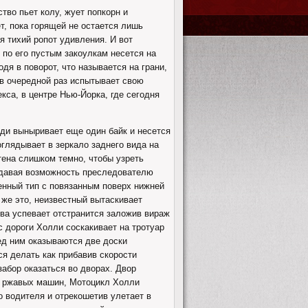
тво пьет колу, жует попкорн и
т, пока горящей не остается лишь
ся тихий ропот удивления. И вот
 по его пустым закоулкам несется на
дя в поворот, что называется на грани,
 в очередной раз испытывает свою
кса, в центре Нью-Йорка, где сегодня
ади выныривает еще один байк и несется
глядывает в зеркало заднего вида на
тена слишком темно, чтобы узреть
 давая возможность преследователю
енный тип с повязанным поверх нижней
 же это, неизвестный вытаскивает
два успевает отстранится заложив вираж
с дороги Холли соскакивает на тротуар
ред ним оказываются две доски
ся делать как прибавив скорости
абор оказаться во дворах. Двор
х ржавых машин, Мотоцикл Холли
о водителя и отрекошетив улетает в