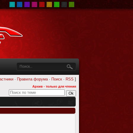
астники
·
Правила форума
·
Поиск
·
RSS
]
Архив - только для чтения