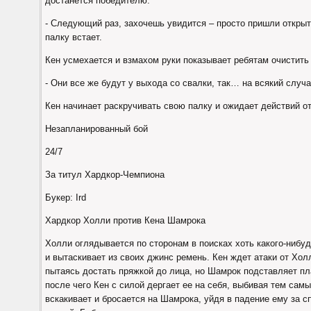
достанется победителю.
- Следующий раз, захочешь увидится – просто пришли открытк
палку встает.
Кен усмехается и взмахом руки показывает ребятам очистить
- Они все же будут у выхода со свалки, так… на всякий случай
Кен начинает раскручивать свою палку и ожидает действий о
Незапланированный бой
24/7
За титул Хардкор-Чемпиона
Букер: Ird
Хардкор Холли против Кена Шамрока
Холли оглядывается по сторонам в поисках хоть какого-нибуд
и вытаскивает из своих джинс ремень. Кен ждет атаки от Хол
пытаясь достать пряжкой до лица, но Шамрок подставляет пла
после чего Кен с силой дергает ее на себя, выбивая тем сам
вскакивает и бросается на Шамрока, уйдя в падение ему за сп