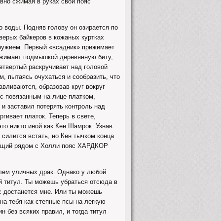
вно сжимая в руках свой пояс
цо воды. Подняв голову он озирается по
верых байкеров в кожаных куртках
ружием. Первый «всадник» прижимает
 сжимает подмышкой деревянную биту,
четвертый раскручивает над головой
м, пытаясь очухаться и сообразить, что
авливаются, образовав круг вокруг
с повязанным на лице платком,
 и заставил потерять контроль над
ргивает платок. Теперь в свете,
то никто иной как Кен Шамрок. Узнав
 силится встать, но Кен тычком конца
ежащий рядом с Холли пояс ХАРДКОР
олем уличных драк. Однако у любой
ой титул. Ты можешь убраться отсюда в
яс достанется мне. Или ты можешь
на тебя как степные псы на легкую
н без всяких правил, и тогда титул