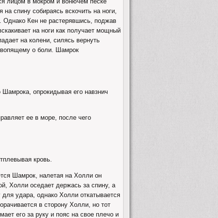
ься лицом в мокром и вонючем песке
 на спину собираясь вскочить на ноги,
й. Однако Кен не растерявшись, поджав
 вскакивает на ноги как получает мощный
падает на колени, силясь вернуть
– вопящему о боли. Шамрок
о Шамрока, опрокидывая его навзнич
равляет ее в море, после чего
отплевывая кровь.
ется Шамрок, налетая на Холли он
ной, Холли оседает держась за спину, а
 для удара, однако Холли откатывается
орачивается в сторону Холли, но тот
ает его за руку и пояс на свое плечо и