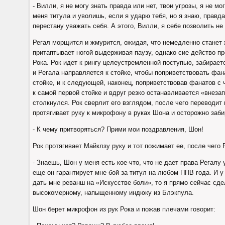
- Вилли, я не могу знать правда или нет, твои угрозы, я не м
меня титула и уволишь, если я ударю тебя, но я знаю, правда
перестану уважать себя. А этого, Вилли, я себе позволить не 
Регал морщится и жмурится, ожидая, что немедленно станет 
притаптывает ногой выдерживая паузу, однако сие действо 
Рока. Рок идет к рингу целеустремленной поступью, забирает
и Регала направляется к стойке, чтобы поприветствовать фа
стойке, и к следующей, наконец, поприветствовав фанатов с 
к самой первой стойке и вдруг резко останавливается «внеза
столкнулся. Рок сверлит его взглядом, после чего переводит 
протягивает руку к микрофону в руках Шона и осторожно забир
- К чему притворяться? Прими мои поздравления, Шон!
Рок протягивает Майклзу руку и тот пожимает ее, после чего 
- Знаешь, Шон у меня есть кое-что, что не дает права Регалу
еще он гарантирует мне бой за титул на любом ППВ года. И у
дать мне реванш на «Искусстве боли», то я прямо сейчас с
высокомерному, напыщенному индюку из Блэкпула.
Шон берет микрофон из рук Рока и пожав плечами говорит: