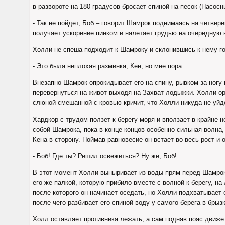
в развороте на 180 градусов бросает спиной на песок (Насос
- Так не пойдет, Боб – говорит Шамрок поднимаясь на четвере
получает ускорение пинком и налетает грудью на очередную 
Холли не спеша подходит к Шамроку и склонившись к нему го
- Это была неплохая разминка, Кен, но мне пора…
Внезапно Шамрок опрокидывает его на спину, рывком за ногу 
перевернуться на живот выходя на Захват лодыжки. Холли ор
слюной смешанной с кровью кричит, что Холли никуда не уйдет
Хардкор с трудом ползет к берегу моря и вползает в крайне 
собой Шамрока, пока в конце концов особенно сильная волна, 
Кена в сторону. Поймав равновесие он встает во весь рост и 
- Боб! Где ты? Решил освежиться? Ну же, Боб!
В этот момент Холли выныривает из воды прям перед Шамрок
его же палкой, которую прибило вместе с волной к берегу, н
после которого он начинает оседать, но Холли подхватывает 
после чего разбивает его спиной воду у самого берега в брыз
Холл оставляет противника лежать, а сам подняв пояс движе