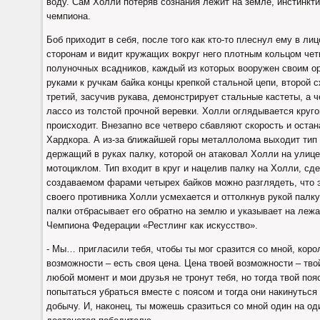
воду. Сам Холли потеряв сознания лежит на земле, инстинкти
чемпиона.
Боб приходит в себя, после того как кто-то плеснул ему в ли
сторонам и видит кружащих вокруг него плотным кольцом чет
полуночных всадников, каждый из которых вооружен своим о
руками к ручкам байка концы крепкой стальной цепи, второй
третий, засучив рукава, демонстрирует стальные кастеты, а 
лассо из толстой прочной веревки. Холли оглядывается круго
происходит. Внезапно все четверо сбавляют скорость и остан
Хардкора. А из-за ближайшей горы металлолома выходит тип 
держащий в руках палку, которой он атаковал Холли на улице
мотоциклом. Тип входит в круг и нацелив палку на Холли, сде
создаваемом фарами четырех байков можно разглядеть, что э
своего противника Холли усмехается и оттолкнув рукой палку
палки отбрасывает его обратно на землю и указывает на л
Чемпиона Федерации «Рестлинг как искусство».
- Мы… пригласили тебя, чтобы ты мог сразится со мной, кор
возможности – есть своя цена. Цена твоей возможности – тв
любой момент и мои друзья не тронут тебя, но тогда твой по
попытаться убраться вместе с поясом и тогда они накинуться 
добычу. И, наконец, ты можешь сразиться со мной один на оди