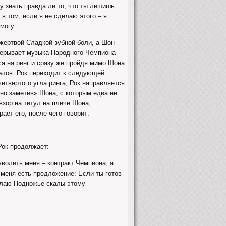
огу знать правда ли то, что ты лишишь
 в том, если я не сделаю этого – я
могу.
жертвой Сладкой зубной боли, а Шон
прерывает музыка Народного Чемпиона
ся на ринг и сразу же пройдя мимо Шона
натов. Рок переходит к следующей
четвертого угла ринга, Рок направляется
пно заметив» Шона, с которым едва не
взор на титул на плече Шона,
ает его, после чего говорит:
Рок продолжает:
 уволить меня – контракт Чемпиона, а
 меня есть предложение: Если ты готов
делаю Подножье скалы этому