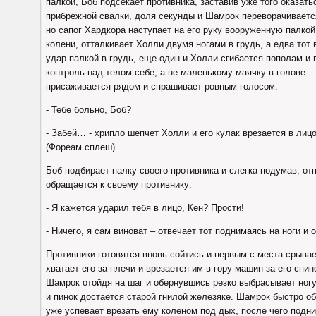
палкой, Боб подсекает противника, заставив уже того оказат
прибрежной свалки, доля секунды и Шамрок переворачивается
но сапог Хардкора наступает на его руку вооруженную палко
колени, отталкивает Холли двумя ногами в грудь, а едва тот
удар палкой в грудь, еще один и Холли сгибается пополам и 
контроль над телом себе, а не маленькому маячку в голове 
присаживается рядом и спрашивает ровным голосом:
- Тебе больно, Боб?
- Забей… - хрипло шепчет Холли и его кулак врезается в лиц
(Фореам сплеш).
Боб подбирает палку своего противника и слегка подумав, отп
обращается к своему противнику:
- Я кажется ударил тебя в лицо, Кен? Прости!
- Ничего, я сам виноват – отвечает тот поднимаясь на ноги и 
Противники готовятся вновь сойтись и первым с места срыва
хватает его за плечи и врезается им в гору машин за его спи
Шамрок отойдя на шаг и обернувшись резко выбрасывает ногу
и пинок достается старой гнилой железяке. Шамрок быстро об
уже успевает врезать ему коленом под дых, после чего подним