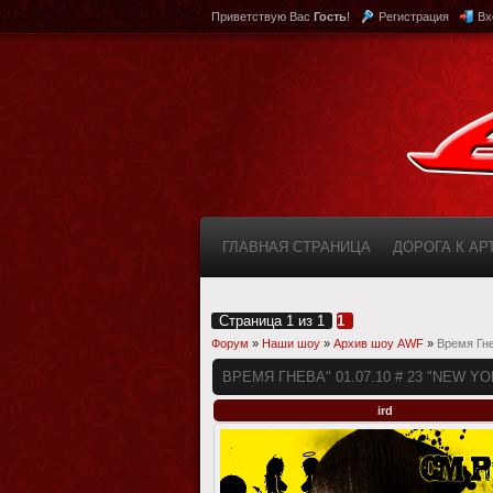
Приветствую Вас
Гость
!
Регистрация
Вх
ГЛАВНАЯ СТРАНИЦА
ДОРОГА К А
КАБИНЕТ
FAQ (ВОПРОС/ОТВЕТ)
Страница
1
из
1
1
Форум
»
Наши шоу
»
Архив шоу AWF
»
Время Гне
ВРЕМЯ ГНЕВА" 01.07.10 # 23 "NEW Y
ird