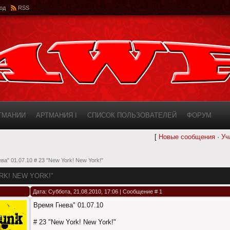
од
RSS
РТМАНИИ
АРТМАНИЯ I
СПИСОК ПОЛЬЗОВАТЕЛЕЙ
ФОРУМ
[
Новые сообщения
·
Уч
ИНФОРМАЦИЯ О САЙТЕ
AWF ROSTER
ва" 01.07.10 # 23 "New York! New York!"
ORK! NEW YORK!"
Дата: Суббота, 21.08.2010, 17:06 | Сообщение #
1
Время Гнева" 01.07.10
# 23 "New York! New York!"