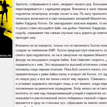
Зрители, собравшиеся в зале, ожидают начало шоу. Большинс
переговаривается с сидящими рядом. Внезапно в зале темнее
подсветка титантрона, вскоре гаснет и она. По залу проносит
титантрон включается и нам показывают вечерний Манхеттен,
байке Хардкор Холли. Он закладывает опасные виражи, то вхо
то резко ставя несущийся байк «на дыбы» Чемпион Хардкора
судьбу, скрашивая тем самым скучные часы дороги до компле
проходит шоу.
Внезапно из-за поворота, только что оставленного Холли поз
следом за чемпионом AWF. Холли предчувствуя опасность по
своего преследователя, но на в закоулках на окраине Манхет
фигуру на несущемся следом байке. Боб сбавляет скорость,
поравняться с ним. Это оказывается высокий атлетично слож
половины лица черным платком. Пока Боб силится понять кто
прикрепленную к раме байка палку и атакует ей Холли, тот е
по левую руку и все же палка сносит ему зеркало. Сбившись 
и успевает выровнять мотоцикл лишь в тот момент, когда пе
положенные на ремонтное ограждение. Бобу ничего не остает
взлететь по ним над поворачивающей улицей и перелетев за з
оказывается расположенной около побережья свалкой стары
врезается в одну из стальных куч, сбрасывая на землю своег