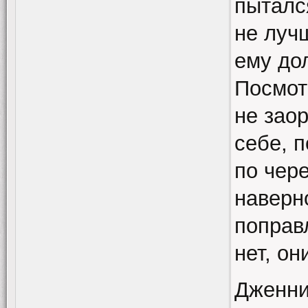
пыталс
не луч
ему до
Посмот
не заор
себе, п
по чер
наверн
поправ
нет, он
Дженни