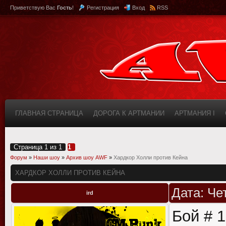
Приветствую Вас
Гость
!
Регистрация
Вход
RSS
ГЛАВНАЯ СТРАНИЦА
ДОРОГА К АРТМАНИИ
АРТМАНИЯ I
КАБИНЕТ
FAQ (ВОПРОС/ОТВЕТ)
ИНФОРМАЦИЯ О САЙТЕ
Страница
1
из
1
1
Форум
»
Наши шоу
»
Архив шоу AWF
»
Хардкор Холли против Кейна
ХАРДКОР ХОЛЛИ ПРОТИВ КЕЙНА
Дата: Че
ird
Бой # 1