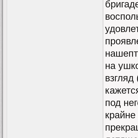
бригад
воспол
удовле
проявле
нашепт
на ушк
взгляд 
кажетс
под не
крайне
прекра