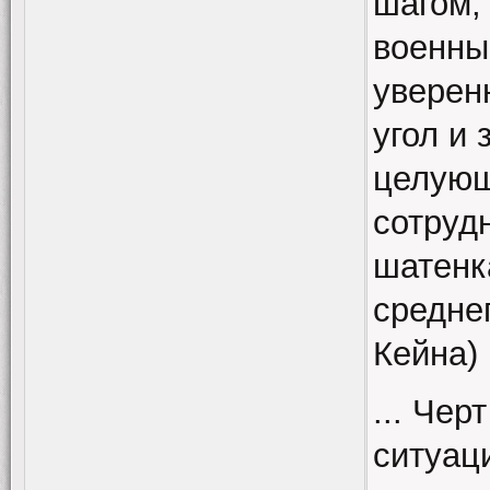
шагом,
военны
уверен
угол и 
целующ
сотруд
шатенк
средне
Кейна)
... Чер
ситуац