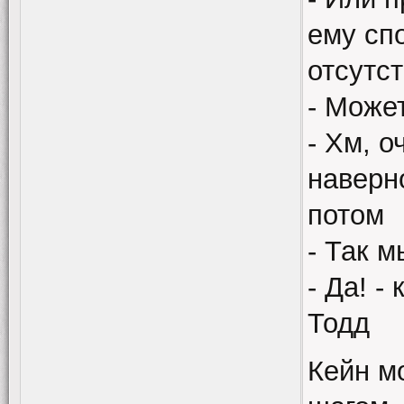
ему спо
отсутс
- Може
- Хм, 
наверн
потом
- Так 
- Да! -
Тодд
Кейн м