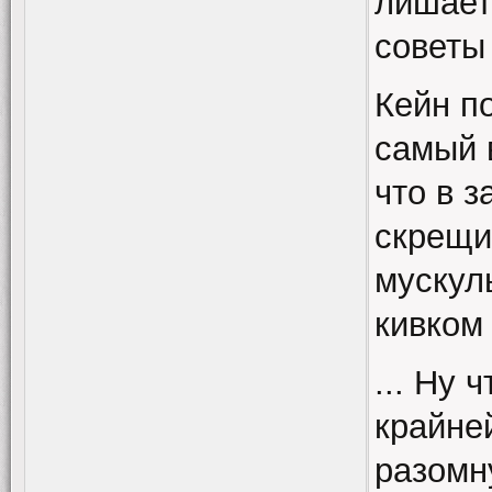
лишает
советы 
Кейн п
самый 
что в з
скрещив
мускул
кивком
... Ну 
крайне
разомн