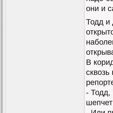
они и с
Тодд и
открыт
наболе
открыв
В кори
сквозь
репорт
- Тодд,
шепчет
- Или 