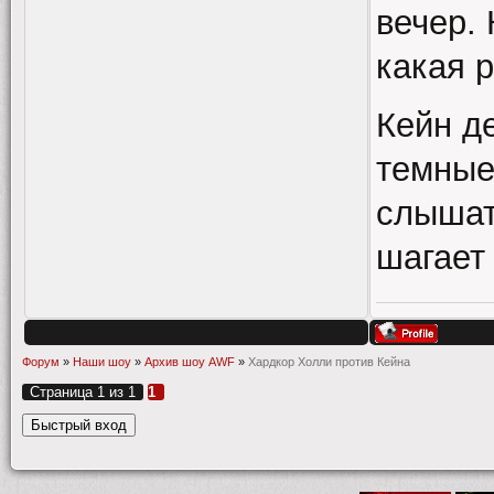
вечер. 
какая р
Кейн д
темные
слышат
шагает 
Форум
»
Наши шоу
»
Архив шоу AWF
»
Хардкор Холли против Кейна
Страница
1
из
1
1