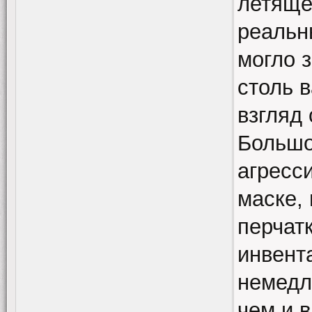
летяще
реальн
могло з
столь 
взгляд
Большо
агресс
маске,
перчатк
инвент
немедл
чем и 