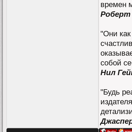
времен 
Роберт
"Они как
счастлив
оказывае
собой се
Нил Гей
"Будь ре
издателя
детализи
Джаспе