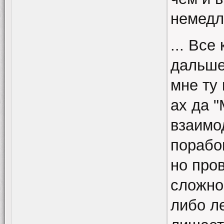
немедл
... Все
дальше 
мне ту 
ах да 
взаимо
порабо
но про
сложно,
либо л