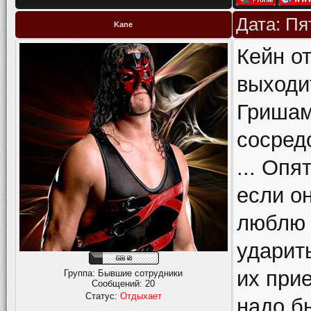
Дата: Пя
Kane
Кейн о
выходит
Гришам
сосредо
... Опя
если он
люблю 
ударит
их прие
Группа: Бывшие сотрудники
Сообщений:
20
Статус:
Отдыхает
надо бы