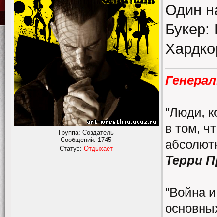
Один н
Букер:
Хардко
Генерал
"Люди, к
в том, ч
Группа: Создатель
Сообщений:
1745
абсолютн
Статус:
Отдыхает
Терри 
"Война и
основных