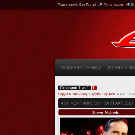
Приветствую Вас
Гость
!
Регистрация
Вх
ГЛАВНАЯ СТРАНИЦА
ДОРОГА К А
КАБИНЕТ
FAQ (ВОПРОС/ОТВЕТ)
Страница
1
из
1
1
Форум
»
Наши шоу
»
Архив шоу AWF
»
AWF Чемп
AWF ЧЕМПИОНСКИЙ КОНТРАКТ 2010
Shawn_Michaels