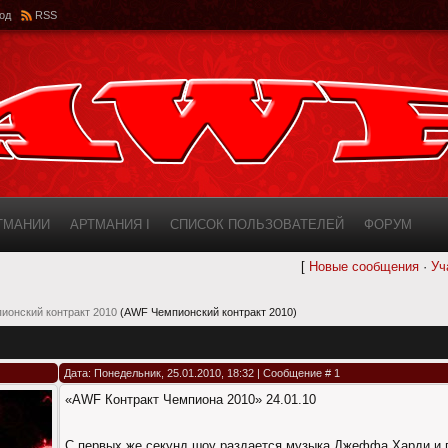
од
RSS
РТМАНИИ
АРТМАНИЯ I
СПИСОК ПОЛЬЗОВАТЕЛЕЙ
ФОРУМ
[
Новые сообщения
·
Уч
ИНФОРМАЦИЯ О САЙТЕ
AWF ROSTER
ионский контракт 2010
(AWF Чемпионский контракт 2010)
Дата: Понедельник, 25.01.2010, 18:32 | Сообщение #
1
«AWF Контракт Чемпиона 2010» 24.01.10
С первых же секунд шоу раздается музыка Джеффа Харди и 