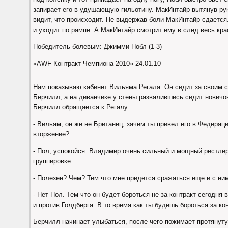
запирает его в удушающую гильотину. МакИнтайр вытянув рук
видит, что происходит. Не выдержав боли МакИнтайр сдается
и уходит по рампе. А МакИнтайр смотрит ему в след весь кра
Победитель болевым: Джимми Нобл (1-3)
«AWF Контракт Чемпиона 2010» 24.01.10
Нам показываю кабинет Вильяма Регала. Он сидит за своим с
Берчилл, а на диванчике у стены развалившись сидит нович
Берчилл обращается к Регалу:
- Вильям, он же не Британец, зачем ты привел его в Федерац
вторжение?
- Пол, успокойся. Владимир очень сильный и мощный рестле
группировке.
- Полезен? Чем? Тем что мне придется сражаться еще и с ним
- Нет Пол. Тем что он будет бороться не за контракт сегодня
и против Голдберга. В то время как ты будешь бороться за кон
Берчилл начинает улыбаться, после чего пожимает протяну